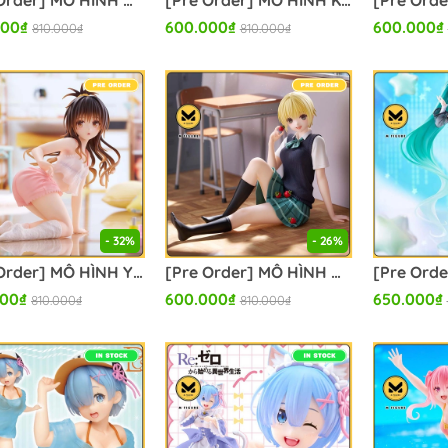
[Pre Order] MÔ HÌNH Momo Belia Deviluke - To LOVEru Darkness - Desktop Cute - Chinese Dress Ver., Renewal (Taito) FIGURE CHÍNH HÃNG
[Pre Order] MÔ HÌNH Kurosaki Mea - To LOVEru Darkness - Desktop Cute - Chinese Dress ver. (Taito) FIGURE CHÍNH HÃNG
000₫
600.000₫
600.000₫
810.000₫
810.000₫
- 32%
- 26%
[Pre Order] MÔ HÌNH Yuuki Mikan - To LOVEru Darkness - Desktop Cute - Room Wear Ver. (Taito) FIGURE CHÍNH HÃNG
[Pre Order] MÔ HÌNH Nishino Tsukasa - Ichigo 100% - Desktop Cute - Seifuku Ver. (Taito) FIGURE CHÍNH HÃNG
000₫
600.000₫
650.000₫
810.000₫
810.000₫