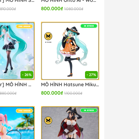
[Pre Order] MÔ HÌNH Sairenji Haruna - To LOVEru Darkness - Aqua Float Girls (Taito) FIGURE CHÍNH HÃNG
MÔ HÌNH Ohto Ai - Wonder Egg Priority (Taito) FIGURE CHÍNH HÃNG
800.000₫
810.000₫
1.080.000₫
- 26%
- 27%
[Pre Order] MÔ HÌNH Hatsune Miku - Piapro Characters - T-most - 1/6 - NT Ver. (Taito) FIGURE CHÍNH HÃNG
MÔ HÌNH Hatsune Miku - Vocaloid - 2nd Season Autumn Ver. (Taito) FIGURE CHÍNH HÃNG
800.000₫
880.000₫
1.100.000₫