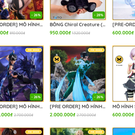
- 26%
- 28%
[PRE ORDER] MÔ HÌNH Kitagawa Marin - Sono Bisque Doll wa Koi o Suru 2 - Desktop Cute - Izayoi Arisa ver. (Taito) FIGURE CHÍNH HÃNG
BÔNG Chiral Creature (Neko) - Death Stranding 2: On the Beach (Taito) PLUSH CHÍNH HÃNG
000₫
950.000₫
600.000₫
810.000₫
1.320.000₫
- 26%
- 26%
[PRE ORDER] MÔ HÌNH Hiei - Yu Yu Hakusho - Dressta (Taito) FIGURE CHÍNH HÃNG
[PRE ORDER] MÔ HÌNH Urameshi Yuusuke - Yu Yu Hakusho - Dressta (Taito) FIGURE CHÍNH HÃNG
.000₫
2.000.000₫
600.000₫
2.700.000₫
2.700.000₫