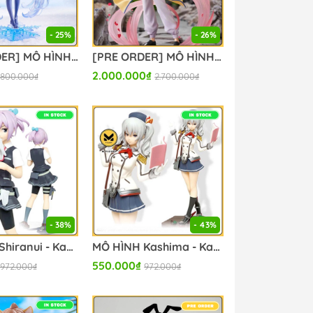
- 25%
- 26%
[PRE-ORDER] MÔ HÌNH Hatsune Miku - Vocaloid - Artist MasterPiece+ - Snow Miku All Stars, 2012 ver. (Taito) FIGURE CHÍNH HÃNG
[PRE ORDER] MÔ HÌNH Kurama - Yu Yu Hakusho - Dressta (Taito) FIGURE CHÍNH HÃNG
2.000.000₫
800.000₫
2.700.000₫
- 38%
- 43%
MÔ HÌNH Shiranui - Kantai Collection ~KanColle~ - Junbichuu (Taito) FIGURE CHÍNH HÃNG
MÔ HÌNH Kashima - Kantai Collection ~KanColle~ - Kyouikuchuu (Taito) FIGURE CHÍNH HÃNG
550.000₫
972.000₫
972.000₫