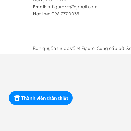
Email:
mfigure.vn@gmail.com
Hotline:
098.777.0035
Bản quyền thuộc về M Figure. Cung cấp bởi S
Thành viên thân thiết