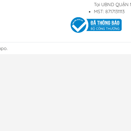
Tại UBND QUẬN 
MST: 8717131113
apo.