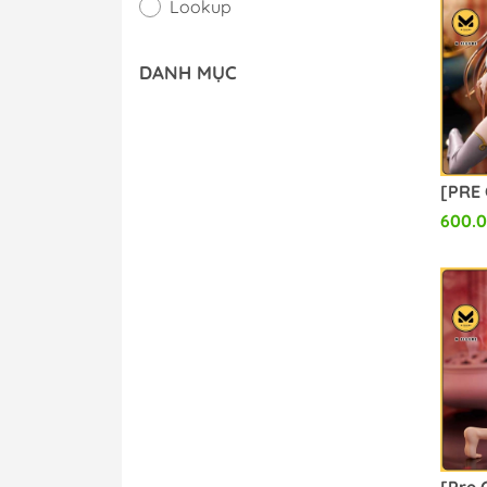
Lookup
Scale Figure
DANH MỤC
Goods
Taito Kuji Figure
Game Prize Figure
600.