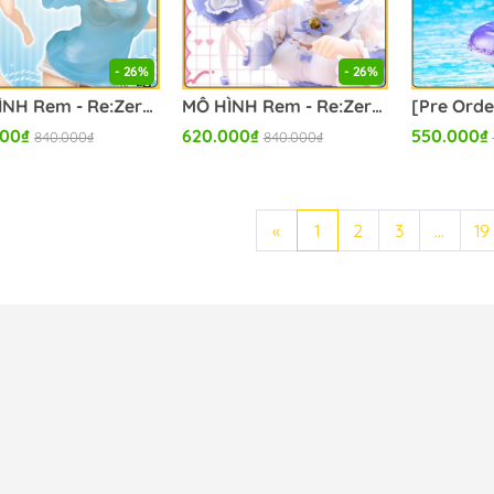
- 26%
- 26%
MÔ HÌNH Rem - Re:Zero Kara Hajimeru Isekai Seikatsu - Precious Figure - T-shirt Swimsuit ver., Renewal (Taito) FIGURE CHÍNH HÃNG
MÔ HÌNH Rem - Re:Zero Kara Hajimeru Isekai Seikatsu - Coreful Figure - Nekomimi Maid ver., Renewal (Taito) FIGURE CHÍNH HÃNG
000₫
620.000₫
550.000₫
840.000₫
840.000₫
«
1
2
3
...
19