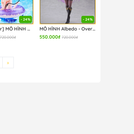
- 24%
- 24%
[Pre Order] MÔ HÌNH Nana Astar Deviluke - To LOVEru Darkness - Aqua Float Girls (Taito) FIGURE CHÍNH HÃNG
MÔ HÌNH Albedo - Overlord -Coreful Figure - Pirate Ver. (Taito) FIGURE CHÍNH HÃNG
550.000₫
720.000₫
720.000₫
»