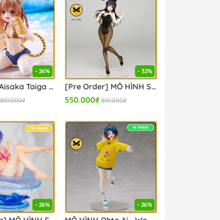
- 26%
- 32%
MÔ HÌNH Aisaka Taiga - Toradora! - Desktop Cute - Tiger Swimsuit Ver. (Taito) FIGURE CHÍNH HÃNG
[Pre Order] MÔ HÌNH Sakurajima Mai - Seishun Buta Yarou wa Bunny Girl Senpai no Yume wo Minai - Coreful Figure - Bunny Ver. (Taito) FIGURE CHÍNH HÃNG
550.000₫
810.000₫
810.000₫
- 26%
- 26%