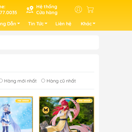
ne:
Hệ thống
77.0035
Cửa hàng
ng Dẫn
Tin Tức
Liên hệ
Khác
Hàng mới nhất
Hàng cũ nhất