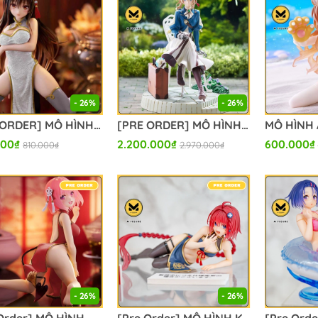
- 26%
- 26%
[PRE ORDER] MÔ HÌNH Kotegawa Yui - To LOVEru Darkness - Desktop Cute - Chinese Dress Ver, Renewal . (Taito) FIGURE CHÍNH HÃNG
[PRE ORDER] MÔ HÌNH Violet Evergarden - Dressta (Taito) FIGURE CHÍNH HÃNG
000₫
2.200.000₫
600.000₫
810.000₫
2.970.000₫
- 26%
- 26%