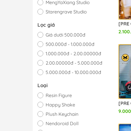
MengYaXiang Studio
Starengrave Studio
Genius Bee Studio
Lọc giá
INART
2.100
Giá dưới 500.000đ
Bubble Studio
500.000đ - 1.000.000đ
DAWN Studio
1.000.000đ - 2.00.00000đ
Hera Studio
2.00.00000đ - 5.000.000đ
Qili Studio
5.000.000đ - 10.000.000đ
RuMeng Studio
Giá trên 10.000.000đ
Loại
Dark Star Studio
Resin Figure
New Age Studio
Happy Shake
Sugar Studio
9.000
Plush Keychain
Hakimi studio
Nendoroid Doll
YangYang Studio