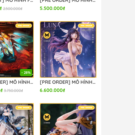
[Pre Order] MÔ HÌNH Fate/Grand Order - PLAMATEA Fate/Grand Order - Shielder/Mash Kyrielight (Max Factory) MODEL KIT CHÍNH HÃNG
[PRE ORDER] MÔ HÌNH Waguri Kaoruko - Kaoru Hana wa Rin to Saku (Bubble Studio) FIGURE CHÍNH HÃNG
₫
5.500.000₫
2.500.000₫
- 28%
[PRE ORDER] MÔ HÌNH Sam Transformation Device - Honkai Star Rail (miHoYo & Bandai) FIGURE CHÍNH HÃNG
[PRE ORDER] MÔ HÌNH Columbina - Genshin Impact (Qili Studio) FIGURE CHÍNH HÃNG
0₫
6.600.000₫
3.750.000₫