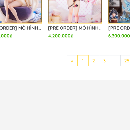
[PRE ORDER] MÔ HÌNH Azur Lane - Anchorage - 1/6 - Dormitory Ver. (Wing) FIGURE CHÍNH HÃNG
[PRE ORDER] MÔ HÌNH Original - Fantasias - Sino - 1/6 - Baby Bottle Ver. (Reverse Studio) FIGURE CHÍNH HÃNG
.000₫
4.200.000₫
6.300.000
«
1
2
3
...
25