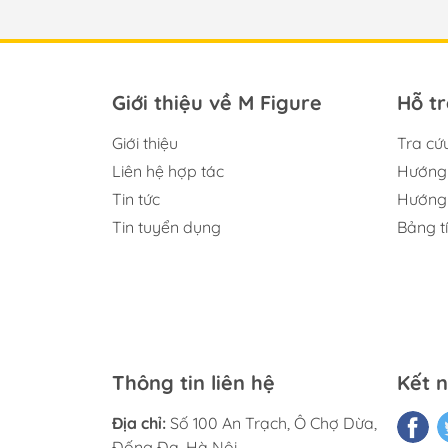
Nippon Columbia
Calbone
DMM Factory
Giới thiệu về M Figure
Hỗ t
Animester
ABILU Design
Giới thiệu
Tra cứ
TriEagles Studio
Liên hệ hợp tác
Hướng 
Tin tức
Hướng 
BANDAI SPIRITS
Tin tuyển dụng
Bảng t
Claynel
Orchid Seed
Wings Inc.
Novel Stella
CAPCOM
Thông tin liên hệ
Kết n
FREEing
Địa chỉ:
Số 100 An Trạch, Ô Chợ Dừa,
NEONMAX
Đống Đa, Hà Nội