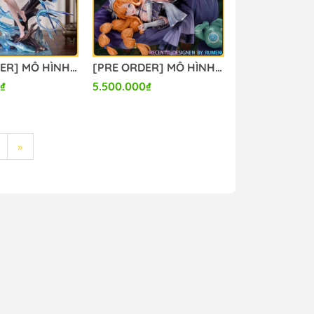
[PRE ORDER] MÔ HÌNH YangYang - Wuthering Waves (MiYin Studio) FIGURE CHÍNH HÃNG
[PRE ORDER] MÔ HÌNH Sigrid - Wuthering Waves (Rumeng Studio) FIGURE CHÍNH HÃNG
₫
5.500.000₫
»