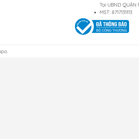
Tại UBND QUẬN 
MST: 8717131113
apo.