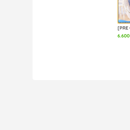
Storm Collectibles
System Service
Arma Bianca
Pepeho Studio
6.600
Takara Tomy A.R.T.S
Takara Tomy
Vkend Hobby
VIC Studio
Wild Melody
Orange Rouge
Pineapple Studio
Fix Cast Studio
ACGN 02 Studio
AMAKUNI