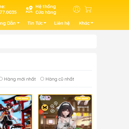
ne:
Hệ thống
77.0035
Cửa hàng
ng Dẫn
Tin Tức
Liên hệ
Khác
Hàng mới nhất
Hàng cũ nhất