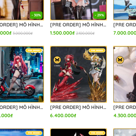
- 30%
- 29%
[PRE ORDER] MÔ HÌNH Azur Lane - Bismarck - 1/6 (Bear Panda) FIGURE CHÍNH HÃNG
[PRE ORDER] MÔ HÌNH Original - Kurona - 1/6 (Hapitopi) FIGURE CHÍNH HÃNG
.000₫
1.500.000₫
7.000.00
3.000.000₫
2.100.000₫
[PRE ORDER] MÔ HÌNH Red Hood - Goddess of Victory: Nikke (ACGN 02 Studio) FIGURE CHÍNH HÃNG
[PRE ORDER] MÔ HÌNH Pyra & Mythra - Xenoblade Chronicles 2 (MengYaXiang Studio) FIGURE CHÍNH HÃNG
.000₫
6.400.000₫
4.300.00