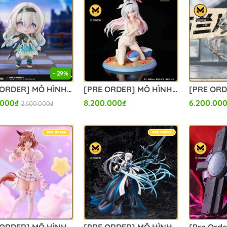
- 29%
[PRE ORDER] MÔ HÌNH Nendoroid Firefly - Honkai Star Rail - (miHoYo & Good Smile Company) FIGURE CHÍNH HÃNG
[PRE ORDER] MÔ HÌNH Plana Swimsuit - Blue Archive (Starengrave Studio) FIGURE CHÍNH HÃNG
.000₫
8.200.000₫
6.200.00
2.600.000₫