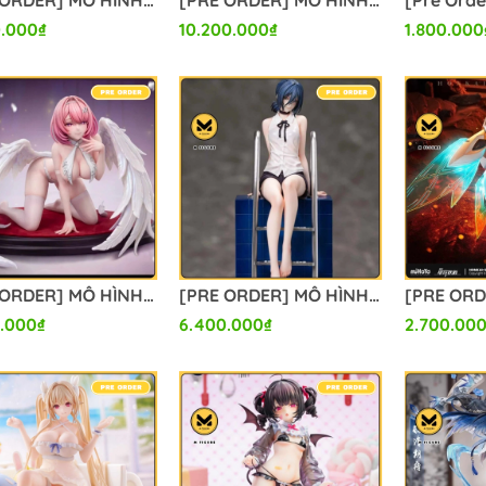
[PRE ORDER] MÔ HÌNH Umamusume: Pretty Derby - Aston Machan - G.S. Collection - 1/7 - Unforgettable Sugar Candy (Good Smile Company) FIGURE CHÍNH HÃNG
[PRE ORDER] MÔ HÌNH Fate/Grand Order - Morgan le Fay - 1/7 - Berserker, Final Ascension Ver. (Alter) FIGURE CHÍNH HÃNG
.000₫
10.200.000₫
1.800.000
[PRE ORDER] MÔ HÌNH Remielle Dan - Zenless Zone Zero (DAWN Studio) FIGURE CHÍNH HÃNG
[PRE ORDER] MÔ HÌNH Reze - Chainsaw Man (Hera Studio) FIGURE CHÍNH HÃNG
.000₫
6.400.000₫
2.700.00