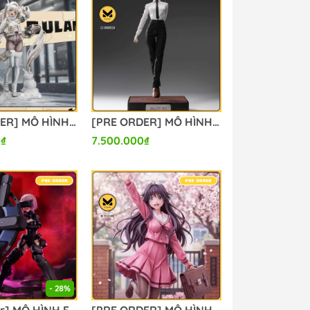
[PRE ORDER] MÔ HÌNH Blanc - Goddess of Victory: Nikke (Genius Bee Studio) FIGURE CHÍNH HÃNG
[PRE ORDER] MÔ HÌNH Chainsaw Man - Makima - InArt - 1/6 (Queen Studios) FIGURE CHÍNH HÃNG
0₫
7.500.000₫
- 28%