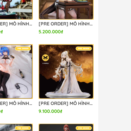
[PRE ORDER] MÔ HÌNH Shameimaru Aya - Touhou Project (Liuli Studio) FIGURE CHÍNH HÃNG
[PRE ORDER] MÔ HÌNH Chang Feng - Azur Lane (Lolikoo Studio) FIGURE CHÍNH HÃNG
0₫
5.200.000₫
[PRE ORDER] MÔ HÌNH Azur Lane - St. Louis - 1/6 - Dakimakura Cover Illustration Ver. (AmiAmi, Hasuki)FIGURE CHÍNH HÃNG
[PRE ORDER] MÔ HÌNH Goddess of Victory: Nikke - Crown - 1/4 - Glorious Flower (Vkend Hobby) FIGURE CHÍNH HÃNG
0₫
9.100.000₫