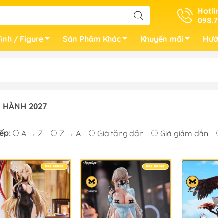
Hotli
098.7
ình / Figure
Sản Phẩm Khác
Khuyến mãi
Hướ
 HÀNH 2027
ếp:
A → Z
Z → A
Giá tăng dần
Giá giảm dần