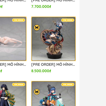
[PRE ORDER] MÔ HÌNH Goddess of Victory: Nikke - Naga - 1/7 (Alter) FIGURE CHÍNH HÃNG
[PRE ORDER] MÔ HÌNH Azur Lane - Ägir - Manjuu - 1/7 - Iron Blood's Dragon Maid Ver. (Alter) FIGURE CHÍNH HÃNG
0₫
7.700.000₫
[PRE ORDER] MÔ HÌNH Azur Lane - Taihou - 1/5 - Seaside Daydreams Ver. (Alter) FIGURE CHÍNH HÃNG
[PRE ORDER] MÔ HÌNH Touhou Project - Izayoi Sakuya - 1/8 (Alter) FIGURE CHÍNH HÃNG
0₫
8.500.000₫