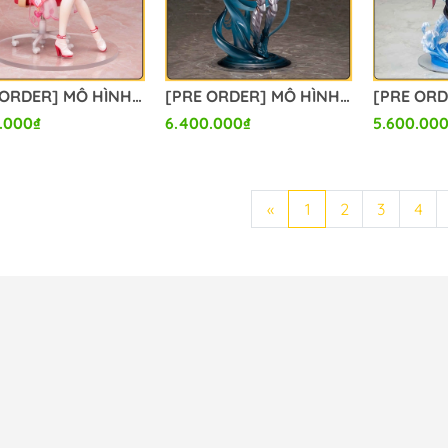
[PRE ORDER] MÔ HÌNH THE iDOLM@STER Cinderella Girls - Jougasaki Mika - 1/7 - Halloween Love★Nurse Ver. (Alter) FIGURE CHÍNH HÃNG
[PRE ORDER] MÔ HÌNH Overlord - Solution Epsilon - 1/8 - 10th Anniversary so-bin Ver. (Alter) FIGURE CHÍNH HÃNG
.000₫
6.400.000₫
5.600.00
«
1
2
3
4