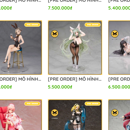
[PRE ORDER] MÔ HÌNH Azur Lane - Sirius - 1/6 - Dakimakura Ver. (Alter) FIGURE CHÍNH HÃNG
[PRE ORDER] MÔ HÌNH Fate/Grand Order - Abigail Williams - 1/7 - Foreigner, Summer (Alter) FIGURE CHÍNH HÃNG
.000₫
7.500.000₫
5.400.00
[PRE ORDER] MÔ HÌNH Azur Lane - New Orleans - 1/7 - Evening Agricole Ver. (Alter) FIGURE CHÍNH HÃNG
[PRE ORDER] MÔ HÌNH Goddess of Victory: Nikke - Soda - 1/7 - Twinkling Bunny (Alter) FIGURE CHÍNH HÃNG
.000₫
5.500.000₫
6.500.00