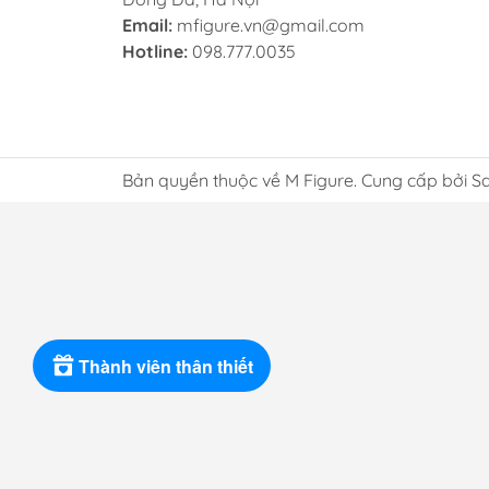
Email:
mfigure.vn@gmail.com
Hotline:
098.777.0035
Bản quyền thuộc về M Figure. Cung cấp bởi S
Thành viên thân thiết