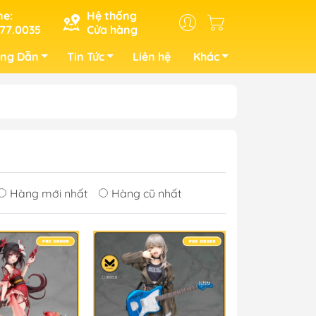
ne:
Hệ thống
77.0035
Cửa hàng
ng Dẫn
Tin Tức
Liên hệ
Khác
Hàng mới nhất
Hàng cũ nhất