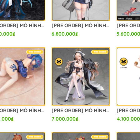
[PRE ORDER] MÔ HÌNH Fate/Grand Order - Morgan le Fay - 1/7 - Berserker, Final Ascension Ver. (Alter) FIGURE CHÍNH HÃNG
[PRE ORDER] MÔ HÌNH Goddess of Victory: Nikke - Tia - 1/7 (Alter) FIGURE CHÍNH HÃNG
0.000₫
6.800.000₫
5.600.00
[PRE ORDER] MÔ HÌNH Azur Lane - St. Louis - 1/6 - Race Queen Ver. (Alter) FIGURE CHÍNH HÃNG
[PRE ORDER] MÔ HÌNH Azur Lane - Implacable - 1/7 (Alter) FIGURE CHÍNH HÃNG
.000₫
7.000.000₫
4.100.000