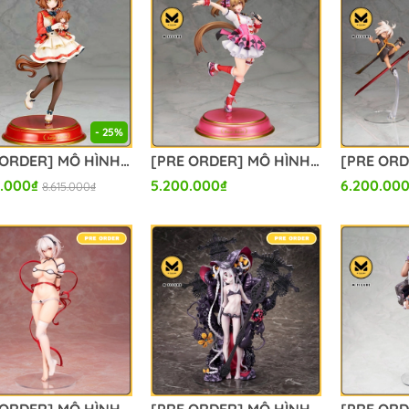
- 25%
[PRE ORDER] MÔ HÌNH Aston Machan - Umamusume: Pretty Derby - 1/7 (Alter) FIGURE CHÍNH HÃNG
[PRE ORDER] MÔ HÌNH Smart Falcon - Umamusume Pretty Derby - 1/7 Complete Figure (Alter) FIGURE CHÍNH HÃNG
.000₫
5.200.000₫
6.200.00
8.615.000₫