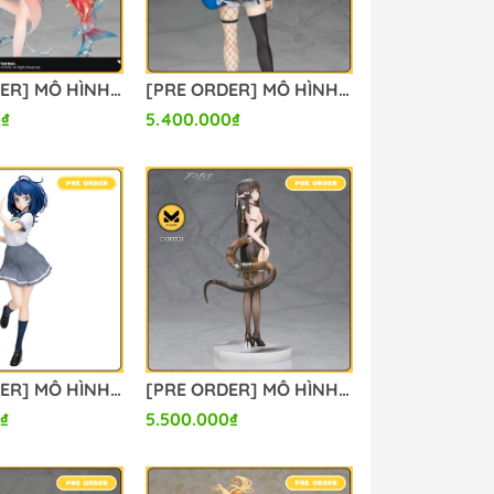
[PRE ORDER] MÔ HÌNH Honkai: Star Rail - Sparkle - 1/7 (Alter) FIGURE CHÍNH HÃNG
[PRE ORDER] MÔ HÌNH Girls Band Cry - Kawaragi Momoka - 1/7 (Alter) FIGURE CHÍNH HÃNG
0₫
5.400.000₫
[PRE ORDER] MÔ HÌNH Yanami Anna - Make Heroine ga Oosugiru! - 1/7 (Alter) FIGURE CHÍNH HÃNG
[PRE ORDER] MÔ HÌNH Arknights - Eunectes - 1/7 - Gala Night ver. (Alter) FIGURE CHÍNH HÃNG
₫
5.500.000₫