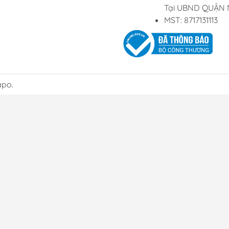
Tại UBND QUẬN 
MST: 8717131113
apo.