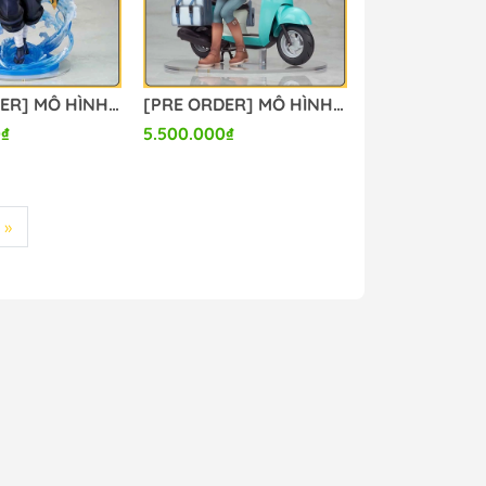
[PRE ORDER] MÔ HÌNH Kimetsu no Yaiba - Tomioka Giyuu - ALTAiR - 1/8 (Alter) FIGURE CHÍNH HÃNG
[PRE ORDER] MÔ HÌNH Yuru Camp - Rin Shima with Scooter - 1/10 Complete Figure (Alter) FIGURE CHÍNH HÃNG
0₫
5.500.000₫
»