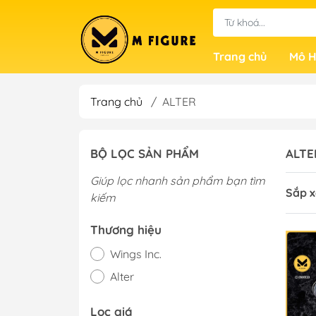
Trang chủ
Mô H
Trang chủ
/
ALTER
BỘ LỌC SẢN PHẨM
ALTE
Giúp lọc nhanh sản phẩm bạn tìm
Sắp x
kiếm
Thương hiệu
Wings Inc.
Alter
Lọc giá