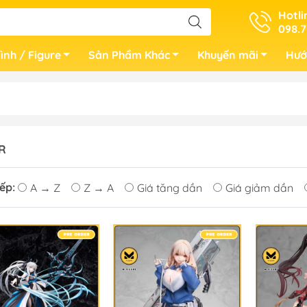
Hotli
098.7
ình / Figure
Sản Phẩm Khác
Khuyến mãi
Hướ
R
ếp:
A → Z
Z → A
Giá tăng dần
Giá giảm dần