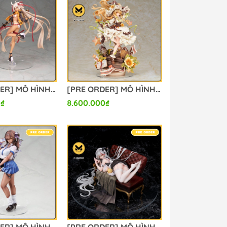
[PRE ORDER] MÔ HÌNH Saber/Souji Okita - Fate/Grand Order- Final Ascension Ver. - 1/7 Complete Figure (Alter) FIGURE CHÍNH HÃNG
[PRE ORDER] MÔ HÌNH Touhou Project - Kirisame Marisa - 1/8 (Alter) FIGURE CHÍNH HÃNG
0₫
8.600.000₫