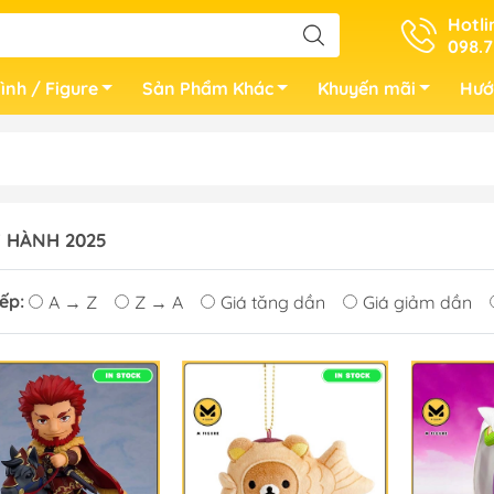
Hotli
098.7
ình / Figure
Sản Phẩm Khác
Khuyến mãi
Hướ
 HÀNH 2025
ếp:
A → Z
Z → A
Giá tăng dần
Giá giảm dần