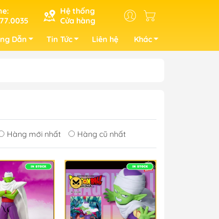
ne:
Hệ thống
77.0035
Cửa hàng
ng Dẫn
Tin Tức
Liên hệ
Khác
Hàng mới nhất
Hàng cũ nhất