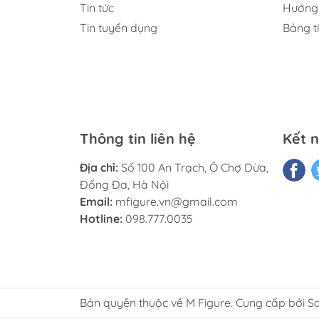
Tin tức
Hướng 
Young Lady
Tin tuyển dụng
Bảng t
Good Smile Company
HOTVENUS
BANDAI SPIRITS
FuRyu
Space Mogura
Thông tin liên hệ
Kết n
Myethos
Địa chỉ:
Số 100 An Trạch, Ô Chợ Dừa,
MEGAHOUSE
Đống Đa, Hà Nội
Prime 1 Studio
Email:
mfigure.vn@gmail.com
WANDERER
Hotline:
098.777.0035
Prime Project
Flare
DesignCOCO
Bản quyền thuộc về M Figure. Cung cấp bởi S
Good Smile Arts Shanghai