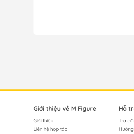
FANCAM
IGStoys
APEX
Kotobukiya
Orca Toys
DKSTUDIO
GNFTOYZ
Shenzhen Mabell Animation
Development Co.,Ltd
DMM Factory
Union Creative
Giới thiệu về M Figure
Hỗ t
Max Factory
KADOKAWA
Giới thiệu
Tra cứ
Liên hệ hợp tác
Hướng 
TAITO