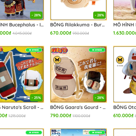
- 28%
- 28%
MÔ HÌNH Bucephalus - Iskandar - Fate/Grand Order - Nendoroid (#2666-DX) - Rider, DX Edition (Orange Rouge) FIGURE CHÍNH HÃNG
BÔNG Rilakkuma - Burasage Plush - Taiyaki (San-X) PLUSH CHÍNH HÃNG
.000₫
670.000₫
1.630.000
4.045.000₫
930.000₫
- 25%
- 28%
BÔNG Naruto's Scroll - Naruto Shippuden - Narikiri Plush (Bandai Spirits) PLUSH CHÍNH HÃNG
BÔNG Gaara's Gourd - Naruto - Narikiri Plush (Bandai Spirits) PLUSH CHÍNH HÃNG
00₫
790.000₫
610.000₫
1.215.000₫
1.100.000₫