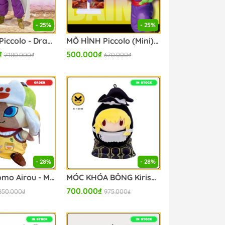
- 25%
- 25%
MÔ HÌNH Piccolo - Dragon Ball Daima - S.H.Figuarts (Bandai Spirits) FIGURE CHÍNH HÃNG
MÔ HÌNH Piccolo (Mini) - Dragon Ball Daima - Figure with Panel (Bandai Spirits) FIGURE CHÍNH HÃNG
₫
500.000₫
2.180.000₫
670.000₫
- 28%
- 28%
BÔNG Otomo Airou - Monster Hunter Wilds - Monster Hunter Deformed Nuigurumi - MHWilds (Capcom) PLUSH CHÍNH HÃNG
MÓC KHÓA BÔNG Kirisame Marisa - Touhou Project - Daruma Nuigurumi (Movic) PLUSH CHÍNH HÃNG
700.000₫
850.000₫
975.000₫