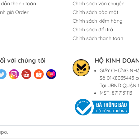
dẫn thanh toán
Chính sách vận chuyển
ính giá Order
Chính sách bảo mật
Chính sách kiểm hàng
Chính sách đổi trả
Chính sách thanh toán
ối với chúng tôi
HỘ KINH DOAN
GIẤY CHỨNG NH
Số 01K8035445 c
Tại UBND QUẬN 
MST: 8717131113
apo.