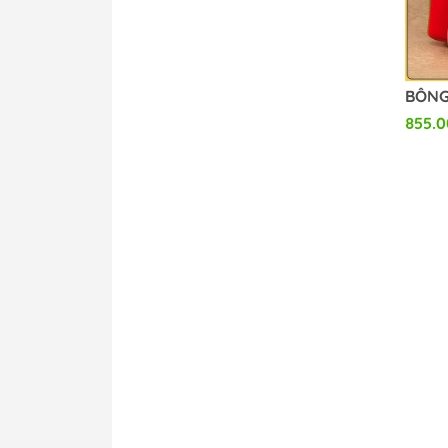
Rocket Boy
Oriental Forest
Hakimi studio
FREEing
855.
MAGI ARTS
Vertex
Square Enix
Apex Innovation
Phat Company
Daiki Kougyou
SEGA
Our Treasure
System Service
Proof