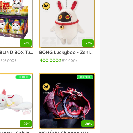
- 28%
- 22%
MÔ HÌNH BLIND BOX Turbo Babaa - Dandadan Turbo Babaa Figure Blind Box (Funism) FIGURE CHÍNH HÃNG
BÔNG Luckyboo - Zenless Zone Zero - Plush Mascot - Zenless Zone Zero En-Nah Series (miHoYo) BÔNG CHÍNH HÃNG
400.000₫
625.000₫
510.000₫
- 25%
- 28%