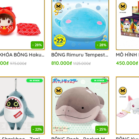
- 28%
- 28%
MÓC KHÓA BÔNG Hakurei Reimu - Touhou Project - Daruma Nuigurumi (Movic) PLUSH CHÍNH HÃNG
BÔNG Rimuru Tempest - Tensei Shitara Slime Datta Ken - Mecha Mofugutto Nuigurumi - Nabiku Rimuru-Sama (Bandai Spirits) PLUSH CHÍNH HÃNG
000₫
810.000₫
450.000₫
975.000₫
1.125.000₫
- 22%
- 25%