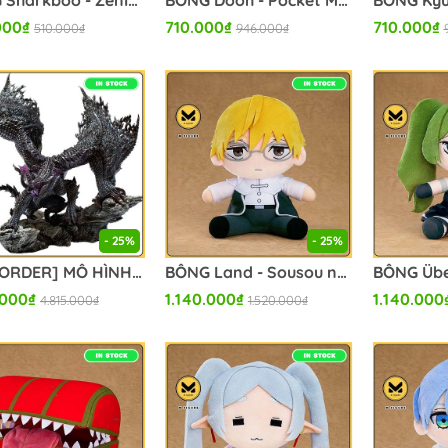
BÔNG Sharkboo - Zenless Zone Zero - Plush Mascot - Zenless Zone Zero En-Nah Series (miHoYo) BÔNG CHÍNH HÃNG
BÔNG Dooh - Pocket Monsters - Mecha Mofugutto Nuigurumi (Bandai Spirits) FLUSH CHÍNH HÃNG
000₫
710.000₫
710.000₫
510.000₫
946.000₫
- 25%
- 25%
[PRE ORDER] MÔ HÌNH Gore Magala - Monster Hunter 4 - Capcom Figure Builder - Capcom Figure Builder Creator's Model (Capcom) FIGURE CHÍNH HÃNG
BÔNG Land - Sousou no Frieren (Good Smile Company) PLUSH CHÍNH HÃNG
.000₫
1.140.000₫
1.140.000
4.815.000₫
1.520.000₫