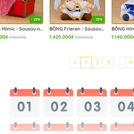
- 25%
- 25%
BÔNG Mimic - Sousou no Frieren (Good Smile Company) PLUSH CHÍNH HÃNG
BÔNG Frieren - Sousou no Frieren - Silly Face (Good Smile Company) PLUSH CHÍNH HÃNG
000₫
1.425.000₫
1.140.000
1.140.000₫
1.900.000₫
«
1
2
3
...
17