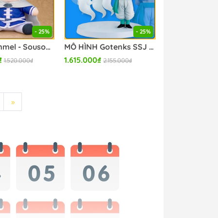
- 25%
- 25%
BÔNG Himmel - Sousou no Frieren (Good Smile Company) PLUSH CHÍNH HÃNG
MÔ HÌNH Gotenks SSJ - Dragon Ball Z - Ichiban Kuji - Ichiban Kuji Dragon Ball Dragon History II (D Prize) - Revible Moment (Bandai Spirits) FIGURE CHÍNH HÃNG
₫
1.615.000₫
1.520.000₫
2.155.000₫
»