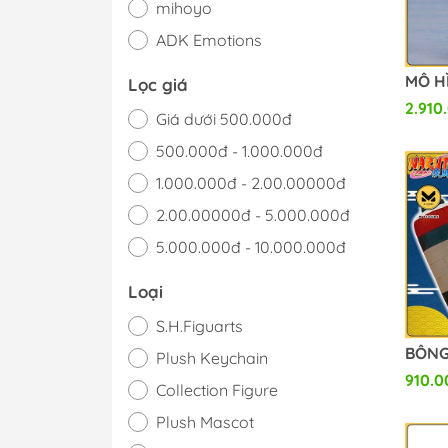
mihoyo
ADK Emotions
CAPCOM
Lọc giá
Hobby Rangers
2.910
Giá dưới 500.000đ
Broccoli
500.000đ - 1.000.000đ
Movic
1.000.000đ - 2.00.00000đ
Blokees
2.00.00000đ - 5.000.000đ
MoKu Studio
5.000.000đ - 10.000.000đ
Gigo
Giá trên 10.000.000đ
Loại
MarchenPunch
S.H.Figuarts
KoiKoi
Plush Keychain
Snail Shell
910.0
Collection Figure
Takara Tomy
Plush Mascot
Zero-G Act