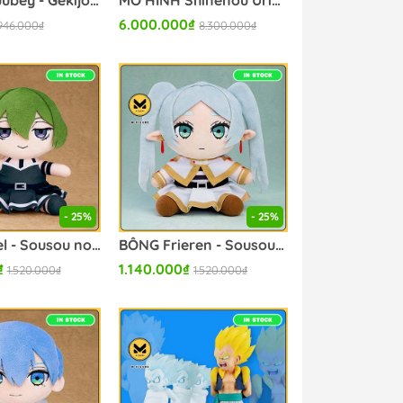
BÔNG Kyuubey - Gekijouban Mahou Shoujo Madoka★Magica: Hangyaku no Monogatari - Mecha Mofugutto Nuigurumi - II (Banpresto) FLUSH CHÍNH HÃNG
MÔ HÌNH Shinenou Uria - Miyu Yu-Gi-Oh! Duel Monsters GX (ADK Emotions) FIGURE CHÍNH HÃNG
6.000.000₫
946.000₫
8.300.000₫
- 25%
- 25%
BÔNG Übel - Sousou no Frieren (Good Smile Company) PLUSH CHÍNH HÃNG
BÔNG Frieren - Sousou no Frieren (Good Smile Company) PLUSH CHÍNH HÃNG
₫
1.140.000₫
1.520.000₫
1.520.000₫