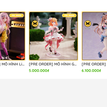
[PRE ORDER] MÔ HÌNH Limelight Lemonade Jam - Harumi Ena - 1/3.5 (Alice Glint) FIGURE CHÍNH HÃNG
[PRE ORDER] MÔ HÌNH Gochuumon wa Usagi Desu ka? - Hoto Kokoa - 1/7 - Dress Ver. (Luminous Box) FIGURE CHÍNH HÃNG
5.000.000₫
6.100.000₫