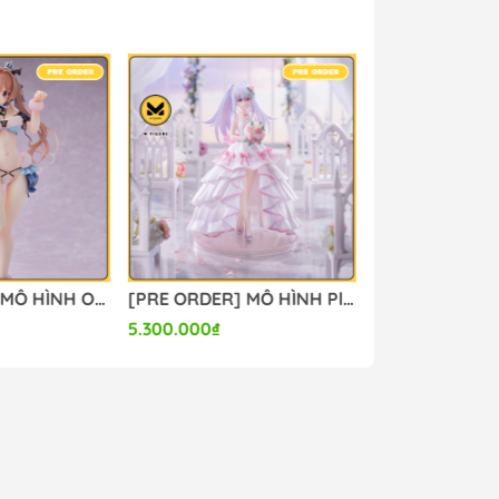
[PRE ORDER] MÔ HÌNH Original - Kanon-chan - 1/6 (Orchid Seed) FIGURE CHÍNH HÃNG
[PRE ORDER] MÔ HÌNH Plastic Memories - Isla - 1/7 - Wedding Dress Ver. (Aniplex (Shanghai) Culture and Arts) FIGURE CHÍNH HÃNG
5.300.000₫
4.500.000₫