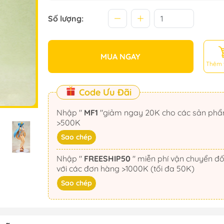
Số lượng:
MUA NGAY
Thêm 
Code Ưu Đãi
Nhập "
MF1
"giảm ngay 20K cho các sản phẩm
>500K
Sao chép
Nhập "
FREESHIP50
" miễn phí vận chuyển đối
với các đơn hàng >1000K (tối đa 50K)
Sao chép