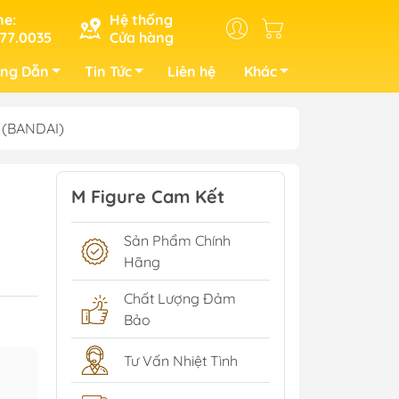
ne:
Hệ thống
77.0035
Cửa hàng
ng Dẫn
Tin Tức
Liên hệ
Khác
r (BANDAI)
M Figure Cam Kết
Sản Phẩm Chính
Hãng
Chất Lượng Đảm
Bảo
Tư Vấn Nhiệt Tình