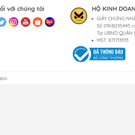
ối với chúng tôi
HỘ KINH DOAN
GIẤY CHỨNG NH
Số 01K8035445 c
Tại UBND QUẬN 
MST: 8717131113
apo.