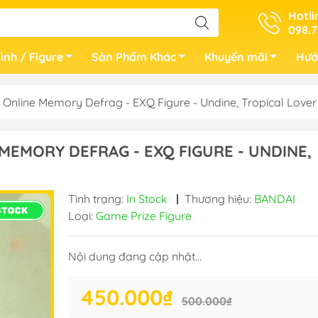
Hotli
098.7
ình / Figure
Sản Phẩm Khác
Khuyến mãi
Hướ
 Online Memory Defrag - EXQ Figure - Undine, Tropical Love
MEMORY DEFRAG - EXQ FIGURE - UNDINE,
Tình trạng:
In Stock
|
Thương hiệu:
BANDAI
Loại:
Game Prize Figure
Nội dung đang cập nhật...
450.000₫
500.000₫