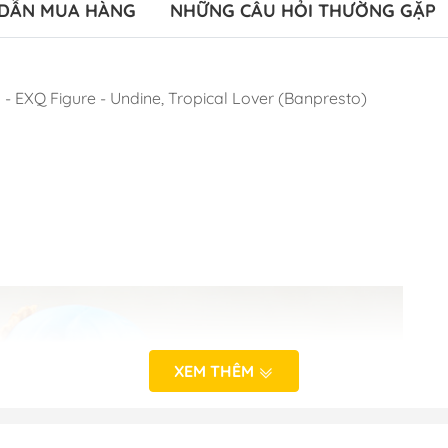
DẪN MUA HÀNG
NHỮNG CÂU HỎI THƯỜNG GẶP
- EXQ Figure - Undine, Tropical Lover (Banpresto)
XEM THÊM