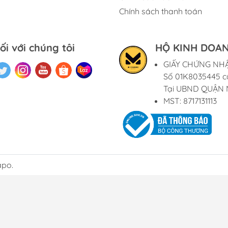
Chính sách thanh toán
ối với chúng tôi
HỘ KINH DOAN
GIẤY CHỨNG NH
Số 01K8035445 c
Tại UBND QUẬN 
MST: 8717131113
apo.