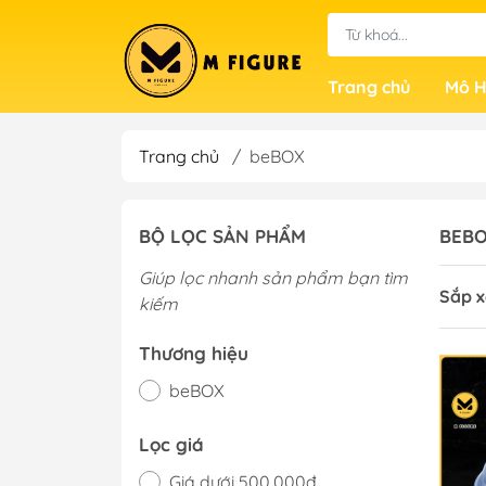
Trang chủ
Mô H
Trang chủ
/
beBOX
BỘ LỌC SẢN PHẨM
BEB
Giúp lọc nhanh sản phẩm bạn tìm
Sắp x
kiếm
Thương hiệu
beBOX
Lọc giá
Giá dưới 500.000đ