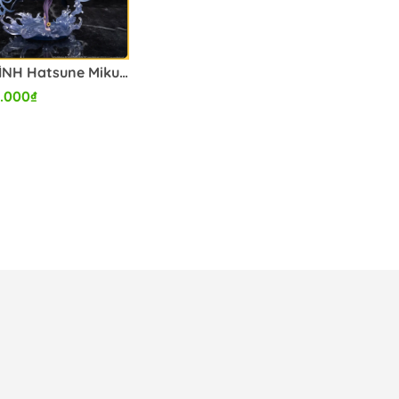
MÔ HÌNH Hatsune Miku - Piapro Characters - 1/7 (beBOX) FIGURE CHÍNH HÃNG
.000₫