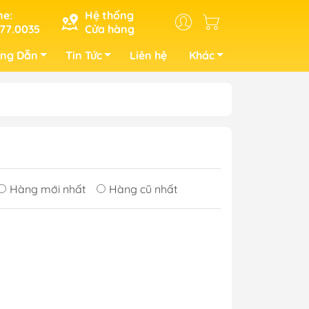
ne:
Hệ thống
77.0035
Cửa hàng
ng Dẫn
Tin Tức
Liên hệ
Khác
Hàng mới nhất
Hàng cũ nhất