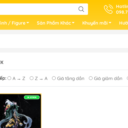
Hotli
098.7
ình / Figure
Sản Phẩm Khác
Khuyến mãi
Hướ
OX
ếp:
A → Z
Z → A
Giá tăng dần
Giá giảm dần