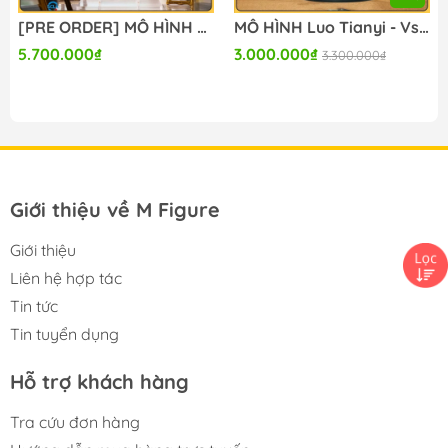
[PRE ORDER] MÔ HÌNH Vocaloid - Hatsune Miku - 1/7 - Hua Wai Huixiang Ver. (Blackray) FIGURE CHÍNH HÃNG
MÔ HÌNH Luo Tianyi - Vsinger - 1/8 - Blue Bird Message Ver. (Blackray) CHÍNH HÃNG
5.700.000₫
3.000.000₫
3.300.000₫
Giới thiệu về M Figure
Giới thiệu
Liên hệ hợp tác
Tin tức
Tin tuyển dụng
Hỗ trợ khách hàng
Tra cứu đơn hàng