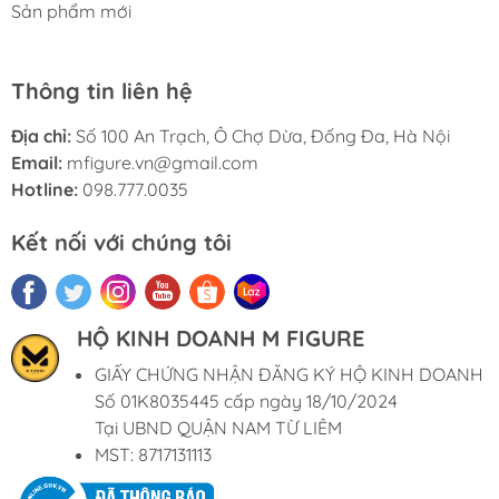
Sản phẩm mới
Thông tin liên hệ
Địa chỉ:
Số 100 An Trạch, Ô Chợ Dừa, Đống Đa, Hà Nội
Email:
mfigure.vn@gmail.com
Hotline:
098.777.0035
Kết nối với chúng tôi
HỘ KINH DOANH M FIGURE
GIẤY CHỨNG NHẬN ĐĂNG KÝ HỘ KINH DOANH
Số 01K8035445 cấp ngày 18/10/2024
Tại UBND QUẬN NAM TỪ LIÊM
MST: 8717131113