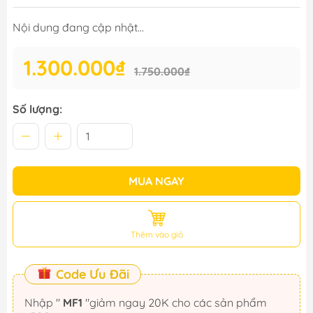
Nội dung đang cập nhật...
1.300.000₫
1.750.000₫
Số lượng:
MUA NGAY
Thêm vào giỏ
Code Ưu Đãi
Nhập "
MF1
"giảm ngay 20K cho các sản phẩm