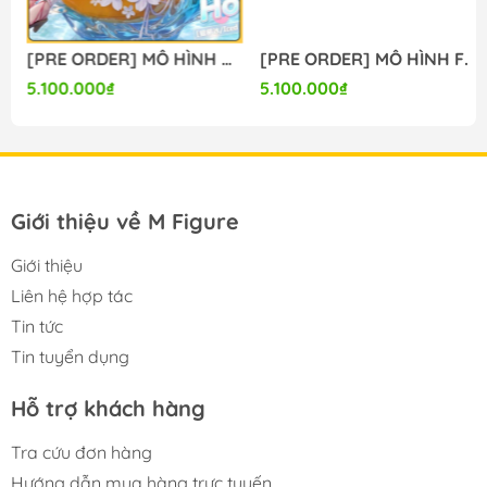
[PRE ORDER] MÔ HÌNH Chisa Swimsuit Ver. - Wuthering Waves (Yaomengmeng Studio) FIGURE CHÍNH HÃNG
[PRE ORDER] MÔ HÌNH Firefly - Honkai Star Rail (Lunaria Studio) FIGURE CHÍNH HÃNG
5.100.000₫
5.100.000₫
Giới thiệu về M Figure
Giới thiệu
Liên hệ hợp tác
Tin tức
Tin tuyển dụng
Hỗ trợ khách hàng
Tra cứu đơn hàng
Hướng dẫn mua hàng trực tuyến