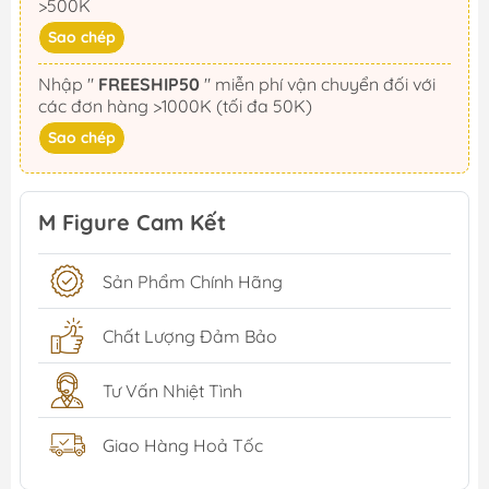
>500K
Sao chép
Nhập "
FREESHIP50
" miễn phí vận chuyển đối với
các đơn hàng >1000K (tối đa 50K)
Sao chép
M Figure Cam Kết
Sản Phẩm Chính Hãng
Chất Lượng Đảm Bảo
Tư Vấn Nhiệt Tình
Giao Hàng Hoả Tốc