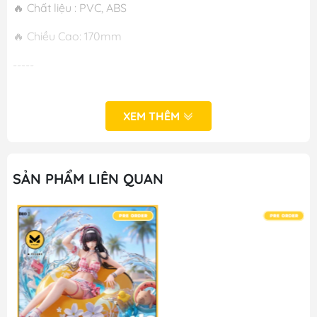
🔥 Chất liệu : PVC, ABS
🔥 Chiều Cao: 170mm
-----
XEM THÊM
SẢN PHẨM LIÊN QUAN