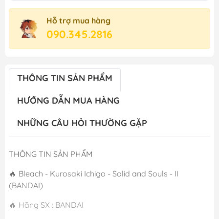
Hỗ trợ mua hàng
090.345.2816
THÔNG TIN SẢN PHẨM
HƯỚNG DẪN MUA HÀNG
NHỮNG CÂU HỎI THƯỜNG GẶP
THÔNG TIN SẢN PHẨM
🔥 Bleach - Kurosaki Ichigo - Solid and Souls - II
(BANDAI)
🔥 Hãng SX : BANDAI