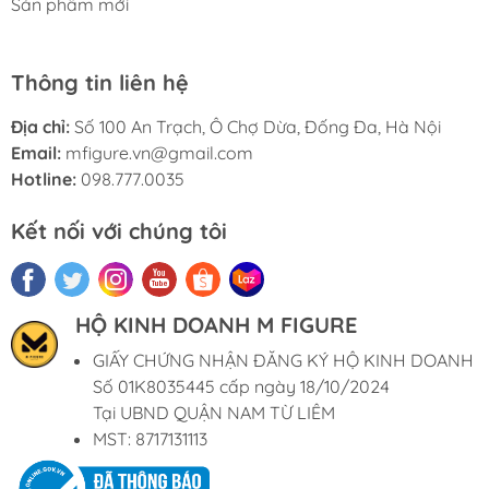
Sản phẩm mới
Thông tin liên hệ
Địa chỉ:
Số 100 An Trạch, Ô Chợ Dừa, Đống Đa, Hà Nội
Email:
mfigure.vn@gmail.com
Hotline:
098.777.0035
Kết nối với chúng tôi
HỘ KINH DOANH M FIGURE
GIẤY CHỨNG NHẬN ĐĂNG KÝ HỘ KINH DOANH
Số 01K8035445 cấp ngày 18/10/2024
Tại UBND QUẬN NAM TỪ LIÊM
MST: 8717131113