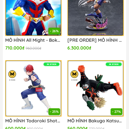
- 26%
MÔ HÌNH All Might - Boku no Hero Academia - Grandista (Bandai Spirits) FIGURE CHÍNH HÃNG
[PRE ORDER] MÔ HÌNH Mirko - Hero Suit, 2D Ver - Boku no Hero Academia - Palette Masters 1/8 (Takara Tomy) FIGURE CHÍNH HÃNG
710.000₫
6.300.000₫
960.000₫
- 25%
- 27%
MÔ HÌNH Todoroki Shoto - Boku no Hero Academia - Grandista (Bandai Spirits) FIGURE CHÍNH HÃNG
MÔ HÌNH Bakugo Katsuki - III - Boku no Hero Academia - Maximatic (Bandai Spirits) FIGURE CHÍNH HÃNG
600.000₫
560.000₫
800.000₫
770.000₫