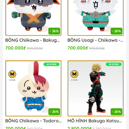
- 26%
- 26%
BÔNG Chiikawa - Bakugo Katsuki - Boku no Hero Academia - Usagi - Boku no Hero Academia x Chiikawa - Mecha Mofugutto Nuigurumi (Bandai Spirits) FLUSH CHÍNH HÃNG
BÔNG Usagi - Chiikawa - Midoriya Izuku - Boku no Hero Academia - Boku no Hero Academia x Chiikawa - Mecha Mofugutto Nuigurumi (Bandai Spirits) FLUSH CHÍNH HÃNG
700.000₫
700.000₫
940.000₫
940.000₫
- 26%
- 26%
BÔNG Chiikawa - Todoroki Shoto - Boku no Hero Academia - Usagi - Boku no Hero Academia x Chiikawa - Mecha Mofugutto Nuigurumi (Bandai Spirits) FLUSH CHÍNH HÃNG
MÔ HÌNH Bakugo Katsuki - Boku no Hero Academia - Ichiban Kuji Boku no Hero Academia -Itsu made mo Te o Sashinobetsuzukeru Monogatari- (C Prize) - Masterlise (Bandai Spirits) FIGURE CHÍNH HÃNG
700.000₫
2.800.000₫
940.000₫
3.780.000₫