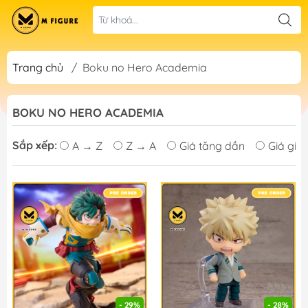
Trang chủ
/
Boku no Hero Academia
BOKU NO HERO ACADEMIA
Sắp xếp:
A → Z
Z → A
Giá tăng dần
Giá giả
- 29%
- 28%