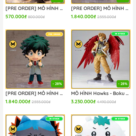
[PRE ORDER] MÔ HÌNH Boku no Hero Academia The Movie: You're Next - Midoriya Izuku (FuRyu) FIGURE CHÍNH HÃNG
[PRE ORDER] MÔ HÌNH Bakugo Katsuki - Boku no Hero Academia - Nendoroid (#2313) - U.A. School Uniform Ver. (Good Smile Company, Takara Tomy) FIGURE CHÍNH HÃNG
570.000₫
1.840.000₫
800.000₫
2.555.000₫
- 28%
- 28%
[PRE ORDER] MÔ HÌNH Midoriya Izuku - Boku no Hero Academia - Nendoroid (#2312) - U.A. School Uniform Ver. (Good Smile Company, Takara Tomy) FIGURE CHÍNH HÃNG
MÔ HÌNH Hawks - Boku no Hero Academia - Amazing Yamaguchi (No.029) - Revoltech (Kaiyodo, Takara Tomy) FIGURE CHÍNH HÃNG
1.840.000₫
3.230.000₫
2.555.000₫
4.490.000₫