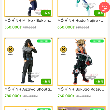
- 27%
- 26%
MÔ HÌNH Mirko - Boku no Hero Academia - The Amazing Heroes (Vol. 22) (Bandai Spirits) FIGURE CHÍNH HÃNG
MÔ HÌNH Hado Nejire - Boku no Hero Academia - The Amazing Heroes (Vol. 31) (Bandai Spirits) FIGURE CHÍNH HÃNG
550.000₫
650.000₫
750.000₫
880.000₫
- 26%
- 26%
MÔ HÌNH Aizawa Shouta - Boku no Hero Academia - Age of Heroes (Bandai Spirits) FIGURE CHÍNH HÃNG
MÔ HÌNH Bakugo Katsuki - Boku no Hero Academia - Age of Heroes (Bandai Spirits) FIGURE CHÍNH HÃNG
780.000₫
760.000₫
1.050.000₫
1.030.000₫