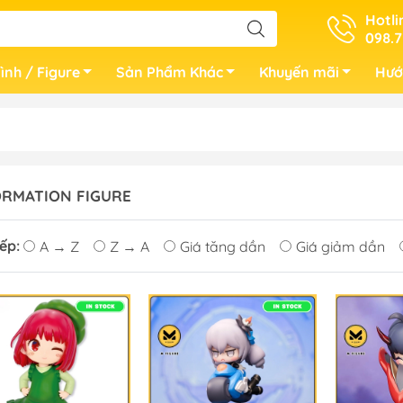
Hotli
098.7
ình / Figure
Sản Phẩm Khác
Khuyến mãi
Hướ
RMATION FIGURE
ếp:
A → Z
Z → A
Giá tăng dần
Giá giảm dần