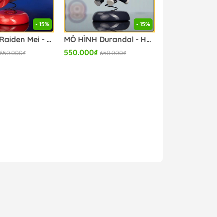
- 15%
- 15%
MÔ HÌNH Raiden Mei - Honkai Impact 3rd - Happy Shake (Apex Innovation) FIGURE CHÍNH HÃNG
MÔ HÌNH Durandal - Honkai Impact 3rd - Happy Shake - Palatinus Equinox (Apex Innovation) FIGURE CHÍNH HÃNG
550.000₫
650.000₫
650.000₫