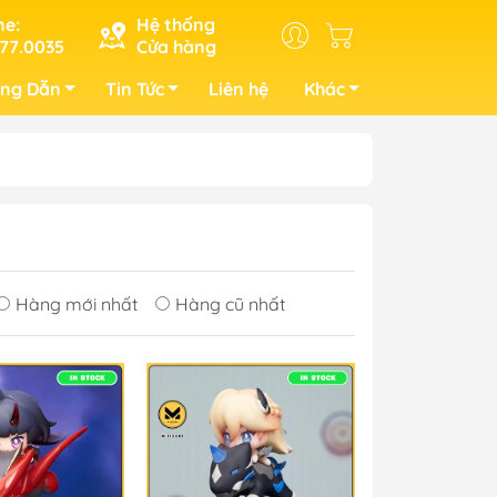
ne:
Hệ thống
77.0035
Cửa hàng
ng Dẫn
Tin Tức
Liên hệ
Khác
Hàng mới nhất
Hàng cũ nhất