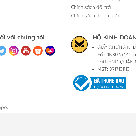
Chính sách đổi trả
Chính sách thanh toán
ối với chúng tôi
HỘ KINH DOAN
GIẤY CHỨNG NH
Số 01K8035445 c
Tại UBND QUẬN 
MST: 8717131113
apo.