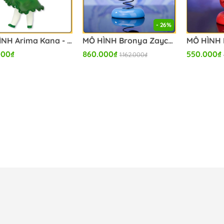
- 26%
MÔ HÌNH Arima Kana - Oshi no Ko - Piiman Taisou Ver.(Taito)FIGURE CHÍNH HÃNG
MÔ HÌNH Bronya Zaychik - Honkai Impact 3rd - Happy Shake - Herrscher of Reason (Apex Innovation) FIGURE CHÍNH HÃNG
000₫
860.000₫
550.000₫
1.162.000₫