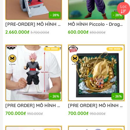
- 28%
- 28%
[PRE-ORDER] MÔ HÌNH Son Goku - Dragon Ball Z - Figuarts ZERO - Startune - Let the Battle Begin (Bandai Spirits) FIGURE CHÍNH HÃNG
MÔ HÌNH Piccolo - Dragon Ball Z - Solid Edge Works - The Departure (Bandai Spirits) FIGURE CHÍNH HÃNG
2.660.000₫
600.000₫
3.700.000₫
830.000₫
- 26%
- 26%
[PRE ORDER] MÔ HÌNH Goku Black SSR - Dragon Ball Super - Grandista (Bandai Spirits) FIGURE CHÍNH HÃNG
[PRE ORDER] MÔ HÌNH Son Goku SSJ - Dragon Ball Z - Dragon Ball Chou Senshi Seal Wafer - 10th Rare, 10th Anniversary (Bandai Spirits) FIGURE CHÍNH HÃNG
700.000₫
700.000₫
950.000₫
950.000₫