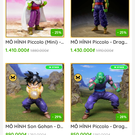
- 25%
- 25%
MÔ HÌNH Piccolo (Mini) - Dragon Ball Daima - S.H.Figuarts - Mini (Bandai Spirits) FIGURE CHÍNH HÃNG
MÔ HÌNH Piccolo - Dragon Ball Super Super Hero - S.H.Figuarts - Super Hero (Bandai Spirits) FIGURE CHÍNH HÃNG
1.410.000₫
1.430.000₫
1.880.000₫
1.910.000₫
- 29%
- 28%
MÔ HÌNH Son Gohan - Dragon Ball Z - Ichiban Kuji - Ichiban Kuji Dragon Ball Spectacle Battle (B Prize) - Masterlise (Bandai Spirits) FIGURE CHÍNH HÃNG
MÔ HÌNH Piccolo - Dragon Ball Z - Ichiban Kuji - Ichiban Kuji Dragon Ball Spectacle Battle (C Prize) - Masterlise (Bandai Spirits) FIGURE CHÍNH HÃNG
890.000₫
850.000₫
1.250.000₫
1.180.000₫