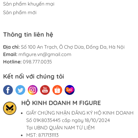
Sản phẩm khuyến mại
Sản phẩm mới
Thông tin liên hệ
Địa chỉ:
Số 100 An Trạch, Ô Chợ Dừa, Đống Đa, Hà Nội
Email:
mfigure.vn@gmail.com
Hotline:
098.777.0035
Kết nối với chúng tôi
HỘ KINH DOANH M FIGURE
GIẤY CHỨNG NHẬN ĐĂNG KÝ HỘ KINH DOANH
Số 01K8035445 cấp ngày 18/10/2024
Tại UBND QUẬN NAM TỪ LIÊM
MST: 8717131113