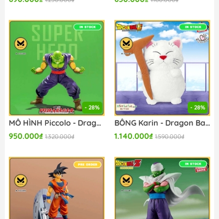
- 28%
- 28%
MÔ HÌNH Piccolo - Dragon Ball Super Super Hero - Ichiban Kuji - Ichiban Kuji Dragon Ball Super: Super Hero (B Prize) - Masterlise (Bandai Spirits) FIGURE CHÍNH HÃNG
BÔNG Karin - Dragon Ball Super - Mecha Mofugutto Nuigurumi (Bandai Spirits) PLUSH CHÍNH HÃNG
950.000₫
1.140.000₫
1.320.000₫
1.590.000₫