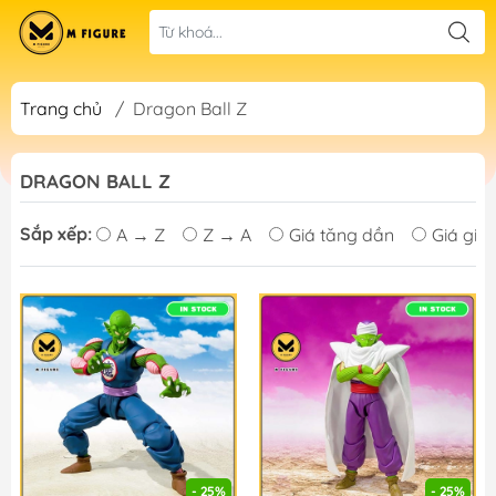
Trang chủ
/
Dragon Ball Z
DRAGON BALL Z
Sắp xếp:
A → Z
Z → A
Giá tăng dần
Giá giả
- 25%
- 25%