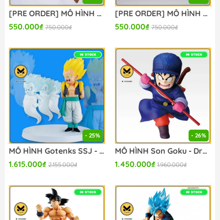
[PRE ORDER] MÔ HÌNH Son Gohan SSJ2 - Dragon Ball Z - Match Makers (Bandai Spirits) FIGURE CHÍNH HÃNG
[PRE ORDER] MÔ HÌNH Cell Jr. - Dragon Ball Z - Match Makers (Bandai Spirits) FIGURE CHÍNH HÃNG
550.000₫
550.000₫
750.000₫
750.000₫
- 25%
- 26%
MÔ HÌNH Gotenks SSJ - Dragon Ball Z - Ichiban Kuji - Ichiban Kuji Dragon Ball Dragon History II (D Prize) - Revible Moment (Bandai Spirits) FIGURE CHÍNH HÃNG
MÔ HÌNH Son Goku - Dragon Ball - Ichiban Kuji Dragon Ball EX Taiketsu! Reddo Ribon Gun (A Prize) - Masterlise (Bandai Spirits) FIGURE CHÍNH HÃNG
1.615.000₫
1.450.000₫
2.155.000₫
1.960.000₫