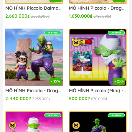
MÔ HÌNH Piccolo Daimaou - Dragon Ball - S.H.Figuarts (Bandai Spirits) FIGURE CHÍNH HÃNG
MÔ HÌNH Piccolo - Dragon Ball Daima - S.H.Figuarts (Bandai Spirits) FIGURE CHÍNH HÃNG
2.660.000₫
1.630.000₫
3.550.000₫
2.180.000₫
- 25%
- 25%
MÔ HÌNH Piccolo - Dragon Ball Z - Ichiban Kuji - Ichiban Kuji Dragon Ball EX Chikyuu o Mamoru Senshitachi (B Prize) - Masterlise (Bandai Spirits) FIGURE CHÍNH HÃNG
MÔ HÌNH Piccolo (Mini) - Dragon Ball Daima - Figure with Panel (Bandai Spirits) FIGURE CHÍNH HÃNG
2.440.000₫
500.000₫
3.255.000₫
670.000₫