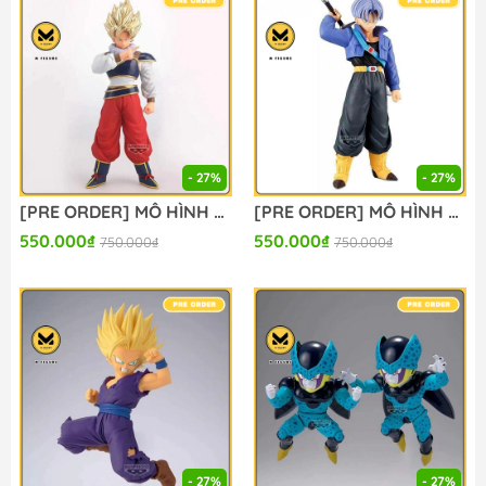
- 27%
- 27%
[PRE ORDER] MÔ HÌNH Son Goku SSJ - Dragon Ball Z - Blood of Saiyans - III (Bandai Spirits) FIGURE CHÍNH HÃNG
[PRE ORDER] MÔ HÌNH Trunks - Dragon Ball Z - Solid Edge Works - The Departure (Bandai Spirits) FIGURE CHÍNH HÃNG
550.000₫
550.000₫
750.000₫
750.000₫
- 27%
- 27%