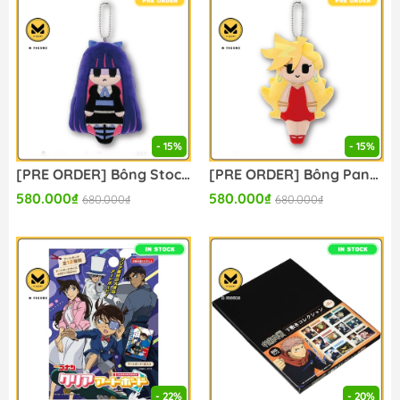
- 15%
- 15%
[PRE ORDER] Bông Stocking Anarchy - New Panty & Stocking with Garterbelt - Plush Mascot (Ensky) Plushie CHÍNH HÃNG
[PRE ORDER] Bông Panty Anarchy - New Panty & Stocking with Garterbelt - Plush Mascot (Ensky) Plushie CHÍNH HÃNG
580.000₫
580.000₫
680.000₫
680.000₫
- 22%
- 20%