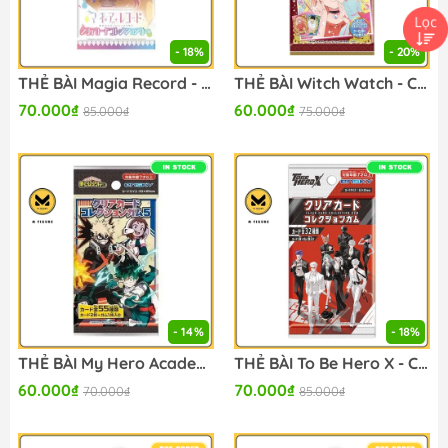
- 18%
- 20%
THẺ BÀI Magia Record - Clear Cards Collection (Ensky) PACK CARD CHÍNH HÃNG
THẺ BÀI Witch Watch - Clear Cards Collection (Ensky) PACK CARD CHÍNH HÃNG
70.000₫
60.000₫
85.000₫
75.000₫
- 14%
- 18%
THẺ BÀI My Hero Academia - Clear Card Collection - (Ensky) PACK CARD CHÍNH HÃNG
THẺ BÀI To Be Hero X - Clear Card Collection Gum - Trading Card (Ensky) PACK CARD CHÍNH HÃNG
60.000₫
70.000₫
70.000₫
85.000₫