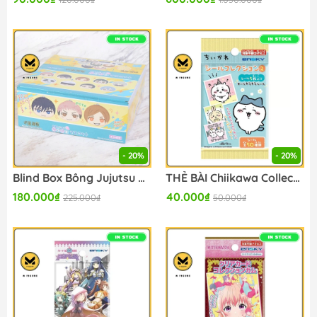
- 20%
- 20%
Blind Box Bông Jujutsu Kaisen Omanju Nigi Nigi Mascot - Plushie Series (Ensky) BÔNG CHÍNH HÃNG
THẺ BÀI Chiikawa Collecting Sticker Stamp Vol2 - Stickers Collection (Ensky) PACK CARD CHÍNH HÃNG
180.000₫
40.000₫
225.000₫
50.000₫