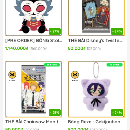
- 27%
- 24%
[PRE ORDER] BÔNG Stolas - Helluva Boss Plush (Ensky) PLUSH CHÍNH HÃNG
THẺ BÀI Disney's Twisted Wonderland The Animation - Clear Card Collection (Ensky) PACK CARD CHÍNH HÃNG
1.140.000₫
80.000₫
1.560.000₫
105.000₫
- 25%
- 24%
THẺ BÀI Chainsaw Man the Movie: Reze Arc - Clear Card Collection (Ensky) PACK CARD CHÍNH HÃNG
Bông Reze - Gekijouban Chainsaw Man: Reze Hen - Chimi Kemo Plush Mascot (Ensky) BÔNG CHÍNH HÃNG
90.000₫
800.000₫
120.000₫
1.050.000₫