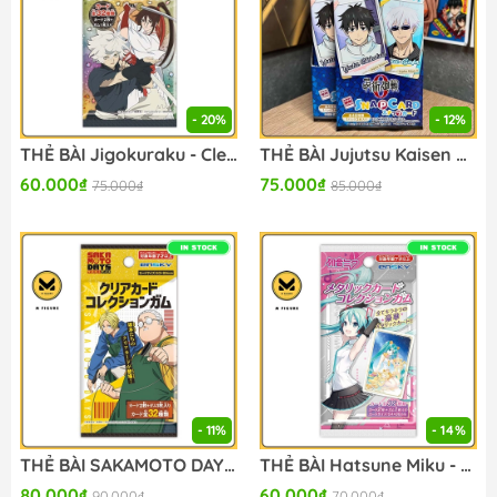
- 20%
- 12%
THẺ BÀI Jigokuraku - Clear Cards Collection With Gum (EnsKy) PACK CARD CHÍNH HÃNG
THẺ BÀI Jujutsu Kaisen 0 the Movie - Snap Card (Ensky) PACK CARD CHÍNH HÃNG
60.000₫
75.000₫
75.000₫
85.000₫
- 11%
- 14%
THẺ BÀI SAKAMOTO DAYS - Clear Card Collection Gum (Ensky) PACK CARD CHÍNH HÃNG
THẺ BÀI Hatsune Miku - Metallic Card Collection Gum (Ensky) PACK CARD CHÍNH HÃNG
80.000₫
60.000₫
90.000₫
70.000₫