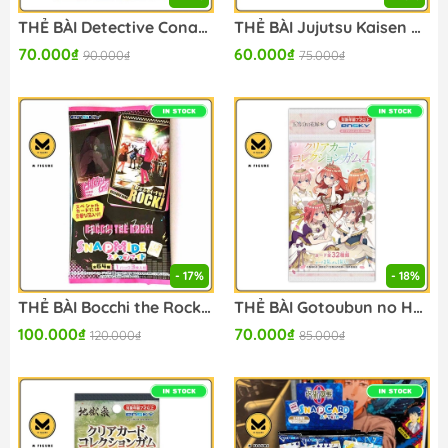
THẺ BÀI Detective Conan - Case Closed Clear Artboard - Card Collection (Ensky) PACK CARD CHÍNH HÃNG
THẺ BÀI Jujutsu Kaisen Underlay Collection Vol.1 -B5 Size- (EnsKy) PACK CARD CHÍNH HÃNG
70.000₫
60.000₫
90.000₫
75.000₫
- 17%
- 18%
THẺ BÀI Bocchi the Rock - TV Anime - Snapmide Special (Ensky) PACK CARD CHÍNH HÃNG
THẺ BÀI Gotoubun no Hanayome - Clear Card Collection 4 First Press Limited Edition (Ensky) PACK CARD CHÍNH HÃNG
100.000₫
70.000₫
120.000₫
85.000₫