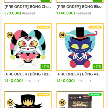
[PRE ORDER] BÔNG Charmander - Pocket Monsters - Arm Pillow - MofuMofu Arm Pillow (Ensky) PLUSH CHÍNH HÃNG
[PRE ORDER] BÔNG Blizo - Helluva Boss Plush (Ensky) PLUSH CHÍNH HÃNG
670.000₫
1.140.000₫
925.000₫
1.560.000₫
- 27%
- 27%
[PRE ORDER] BÔNG Fizzarolli - Helluva Boss Plush (Ensky) PLUSH CHÍNH HÃNG
[PRE ORDER] BÔNG Asmodeus - Helluva Boss Plush (Ensky) PLUSH CHÍNH HÃNG
1.140.000₫
1.140.000₫
1.560.000₫
1.560.000₫