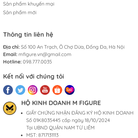
Sản phẩm khuyến mại
Sản phẩm mới
Thông tin liên hệ
Địa chỉ:
Số 100 An Trạch, Ô Chợ Dừa, Đống Đa, Hà Nội
Email:
mfigure.vn@gmail.com
Hotline:
098.777.0035
Kết nối với chúng tôi
HỘ KINH DOANH M FIGURE
GIẤY CHỨNG NHẬN ĐĂNG KÝ HỘ KINH DOANH
Số 01K8035445 cấp ngày 18/10/2024
Tại UBND QUẬN NAM TỪ LIÊM
MST: 8717131113