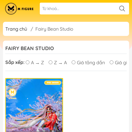
Trang chủ
/
Fairy Bean Studio
FAIRY BEAN STUDIO
Sắp xếp:
A → Z
Z → A
Giá tăng dần
Giá giả