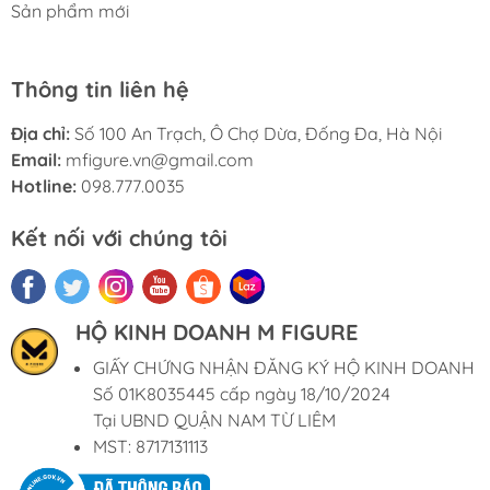
Sản phẩm mới
Thông tin liên hệ
Địa chỉ:
Số 100 An Trạch, Ô Chợ Dừa, Đống Đa, Hà Nội
Email:
mfigure.vn@gmail.com
Hotline:
098.777.0035
Kết nối với chúng tôi
HỘ KINH DOANH M FIGURE
GIẤY CHỨNG NHẬN ĐĂNG KÝ HỘ KINH DOANH
Số 01K8035445 cấp ngày 18/10/2024
Tại UBND QUẬN NAM TỪ LIÊM
MST: 8717131113