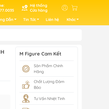
ne:
Hệ thống
77.0035
Cửa hàng
ng Dẫn
Tin Tức
Liên hệ
Khác
NH
M Figure Cam Kết
Sản Phẩm Chính
Hãng
Chất Lượng Đảm
Bảo
Tư Vấn Nhiệt Tình