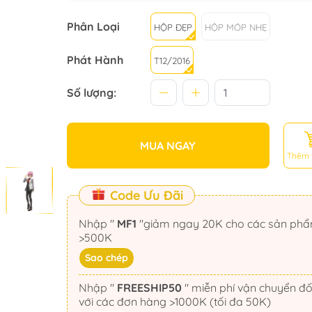
Phân Loại
HỘP ĐẸP
HỘP MÓP NHẸ
Phát Hành
T12/2016
Số lượng:
MUA NGAY
Thêm 
Code Ưu Đãi
Nhập "
MF1
"giảm ngay 20K cho các sản phẩm
>500K
Sao chép
Nhập "
FREESHIP50
" miễn phí vận chuyển đối
với các đơn hàng >1000K (tối đa 50K)