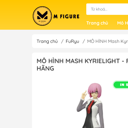
Trang chủ
Mô H
Trang chủ
/
FuRyu
/
MÔ HÌNH Mash Kyri
MÔ HÌNH MASH KYRIELIGHT -
HÃNG