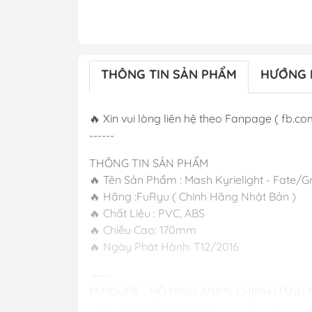
THÔNG TIN SẢN PHẨM
HƯỚNG 
🔥 Xin vui lòng liên hệ theo Fanpage ( fb.com
------
THÔNG TIN SẢN PHẨM
🔥 Tên Sản Phẩm : Mash Kyrielight - Fate/
🔥 Hãng :FuRyu ( Chính Hãng Nhật Bản )
🔥 Chất Liệu : PVC, ABS
🔥 Chiều Cao: 170mm
🔥 Ngày Phát Hành: T12/2016
----
M FIGURE - MÔ HÌNH ANIME CHÍNH HÃNG
🔥Cơ sở 1: Số 50 Ngõ 83 Ngọc Hồi - Hoàng L