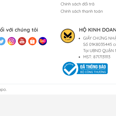
Chính sách đổi trả
Chính sách thanh toán
ối với chúng tôi
HỘ KINH DOAN
GIẤY CHỨNG NH
Số 01K8035445 c
Tại UBND QUẬN 
MST: 8717131113
apo.