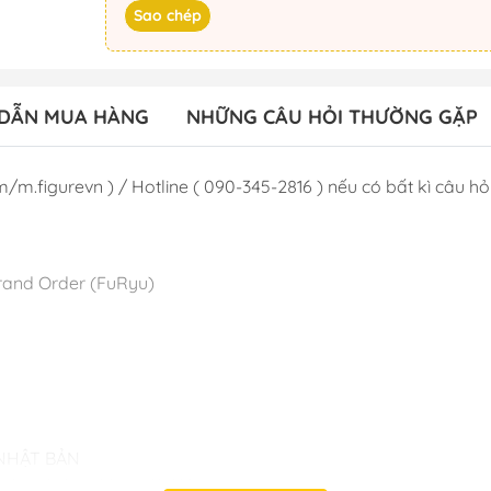
Sao chép
DẪN MUA HÀNG
NHỮNG CÂU HỎI THƯỜNG GẶP
/m.figurevn ) / Hotline ( 090-345-2816 ) nếu có bất kì câu hỏi 
Grand Order (FuRyu)
 NHẬT BẢN
iệt - Hoàng Mai - Hà Nội