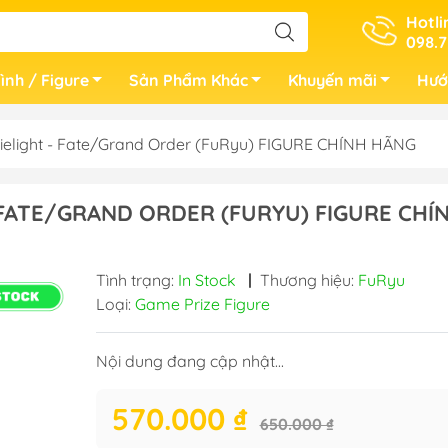
Hotli
098.7
ình / Figure
Sản Phẩm Khác
Khuyến mãi
Hướ
elight - Fate/Grand Order (FuRyu) FIGURE CHÍNH HÃNG
 FATE/GRAND ORDER (FURYU) FIGURE CHÍ
Tình trạng:
In Stock
|
Thương hiệu:
FuRyu
Loại:
Game Prize Figure
Nội dung đang cập nhật...
570.000 ₫
650.000 ₫