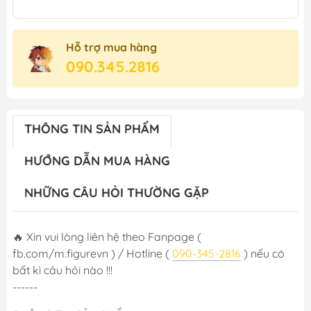
Hỗ trợ mua hàng
090.345.2816
THÔNG TIN SẢN PHẨM
HƯỚNG DẪN MUA HÀNG
NHỮNG CÂU HỎI THƯỜNG GẶP
🔥 Xin vui lòng liên hệ theo Fanpage (
fb.com/m.figurevn ) / Hotline (
090-345-2816
) nếu có
bất kì câu hỏi nào !!!
------