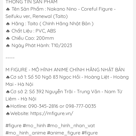
THÔNG TIN SẢN PHẨM
🔥 Tên Sản Phẩm : Nakano Nino - Coreful Figure -
Seifuku ver., Renewal (Taito)
🔥 Hãng : Taito ( Chính Hãng Nhật Bản )
🔥 Chất Liệu : PVC, ABS
🔥 Chiều Cao: 200mm
🔥 Ngày Phát Hành: T10/2023
-----
M FIGURE - MÔ HÌNH ANIME CHÍNH HÃNG NHẬT BẢN
🔥Cơ sở 1: Số 50 Ngõ 83 Ngọc Hồi - Hoàng Liệt - Hoàng
Mai - Hà Nội
🔥Cơ sở 2: Số 392 Nguyễn Trãi - Trung Văn - Nam Từ
Liêm - Hà Nội
🔥Hotline: 090-345-2816 or 098-777-0035
🔥Website: https://mfigure.vn/
#figure #mo_hinh #mo_hinh_nhan_vat
#mo_hinh_anime #anime_figure #figure