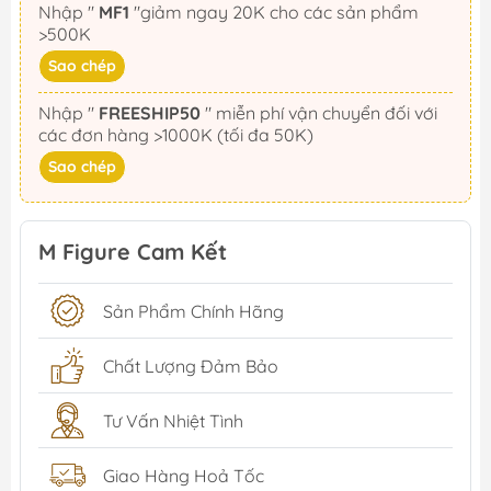
Nhập "
MF1
"giảm ngay 20K cho các sản phẩm
>500K
Sao chép
Nhập "
FREESHIP50
" miễn phí vận chuyển đối với
các đơn hàng >1000K (tối đa 50K)
Sao chép
M Figure Cam Kết
Sản Phẩm Chính Hãng
Chất Lượng Đảm Bảo
Tư Vấn Nhiệt Tình
Giao Hàng Hoả Tốc