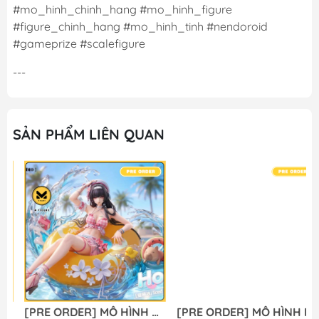
#mo_hinh_chinh_hang #mo_hinh_figure
#figure_chinh_hang #mo_hinh_tinh #nendoroid
#gameprize #scalefigure
---
SẢN PHẨM LIÊN QUAN
[PRE ORDER] MÔ HÌNH Chisa Swimsuit Ver. - Wuthering Waves (Yaomengmeng Studio) FIGURE CHÍNH HÃNG
[PRE ORDER] MÔ HÌNH Firefly - Honkai Star Rail (Lunaria Studio) FIGURE CHÍNH HÃNG