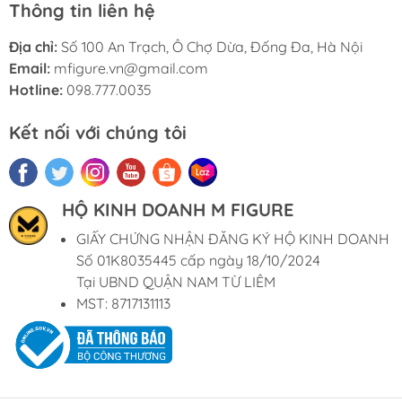
Thông tin liên hệ
Địa chỉ:
Số 100 An Trạch, Ô Chợ Dừa, Đống Đa, Hà Nội
Email:
mfigure.vn@gmail.com
Hotline:
098.777.0035
Kết nối với chúng tôi
HỘ KINH DOANH M FIGURE
GIẤY CHỨNG NHẬN ĐĂNG KÝ HỘ KINH DOANH
Số 01K8035445 cấp ngày 18/10/2024
Tại UBND QUẬN NAM TỪ LIÊM
MST: 8717131113