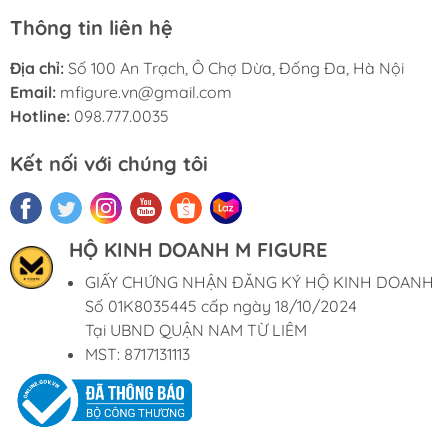
Thông tin liên hệ
Địa chỉ:
Số 100 An Trạch, Ô Chợ Dừa, Đống Đa, Hà Nội
Email:
mfigure.vn@gmail.com
Hotline:
098.777.0035
Kết nối với chúng tôi
HỘ KINH DOANH M FIGURE
GIẤY CHỨNG NHẬN ĐĂNG KÝ HỘ KINH DOANH
Số 01K8035445 cấp ngày 18/10/2024
Tại UBND QUẬN NAM TỪ LIÊM
MST: 8717131113