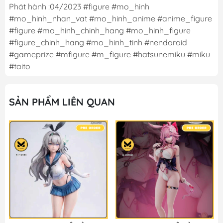
Phát hành :04/2023 #figure #mo_hinh
#mo_hinh_nhan_vat #mo_hinh_anime #anime_figure
#figure #mo_hinh_chinh_hang #mo_hinh_figure
#figure_chinh_hang #mo_hinh_tinh #nendoroid
#gameprize #mfigure #m_figure #hatsunemiku #miku
#taito
SẢN PHẨM LIÊN QUAN