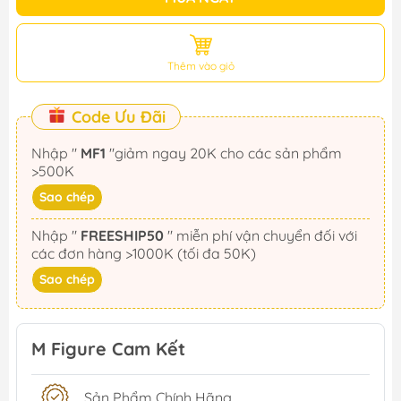
Thêm vào giỏ
Code Ưu Đãi
Nhập "
MF1
"giảm ngay 20K cho các sản phẩm
>500K
Sao chép
Nhập "
FREESHIP50
" miễn phí vận chuyển đối với
các đơn hàng >1000K (tối đa 50K)
Sao chép
M Figure Cam Kết
Sản Phẩm Chính Hãng