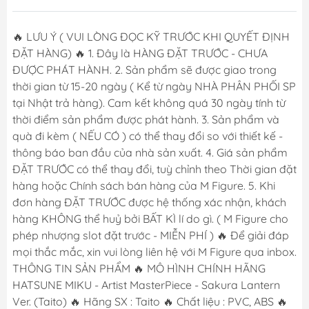
🔥 LƯU Ý ( VUI LÒNG ĐỌC KỸ TRƯỚC KHI QUYẾT ĐỊNH
ĐẶT HÀNG) 🔥 1. Đây là HÀNG ĐẶT TRƯỚC - CHƯA
ĐƯỢC PHÁT HÀNH. 2. Sản phẩm sẽ được giao trong
thời gian từ 15-20 ngày ( Kể từ ngày NHÀ PHÂN PHỐI SP
tại Nhật trả hàng). Cam kết không quá 30 ngày tính từ
thời điểm sản phẩm được phát hành. 3. Sản phẩm và
quà đi kèm ( NẾU CÓ ) có thể thay đổi so với thiết kế -
thông báo ban đầu của nhà sản xuất. 4. Giá sản phẩm
ĐẶT TRƯỚC có thể thay đổi, tuỳ chỉnh theo Thời gian đặt
hàng hoặc Chính sách bán hàng của M Figure. 5. Khi
đơn hàng ĐẶT TRƯỚC được hệ thống xác nhận, khách
hàng KHÔNG thể huỷ bởi BẤT KÌ lí do gì. ( M Figure cho
phép nhượng slot đặt trước - MIỄN PHÍ ) 🔥 Để giải đáp
mọi thắc mắc, xin vui lòng liên hệ với M Figure qua inbox.
THÔNG TIN SẢN PHẨM 🔥 MÔ HÌNH CHÍNH HÃNG
HATSUNE MIKU - Artist MasterPiece - Sakura Lantern
Ver. (Taito) 🔥 Hãng SX : Taito 🔥 Chất liệu : PVC, ABS 🔥