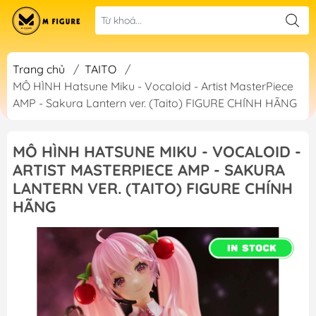
Trang chủ
/
TAITO
/
MÔ HÌNH Hatsune Miku - Vocaloid - Artist MasterPiece
AMP - Sakura Lantern ver. (Taito) FIGURE CHÍNH HÃNG
MÔ HÌNH HATSUNE MIKU - VOCALOID -
ARTIST MASTERPIECE AMP - SAKURA
LANTERN VER. (TAITO) FIGURE CHÍNH
HÃNG