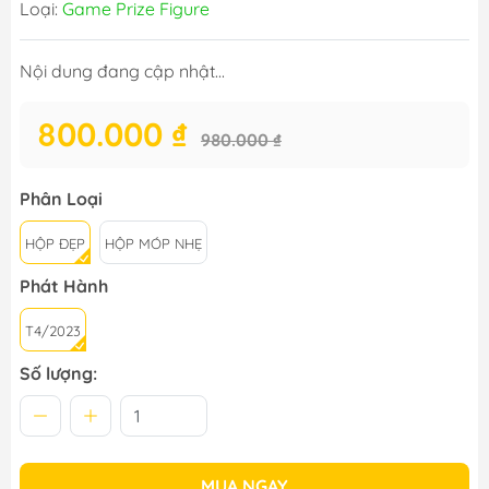
Loại:
Game Prize Figure
Nội dung đang cập nhật...
800.000 ₫
980.000 ₫
Phân Loại
HỘP ĐẸP
HỘP MÓP NHẸ
Phát Hành
T4/2023
Số lượng:
MUA NGAY