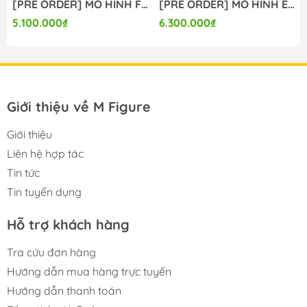
[PRE ORDER] MÔ HÌNH Firefly - Honkai Star Rail (Lunaria Studio) FIGURE CHÍNH HÃNG
[PRE ORDER] MÔ HÌNH Evanescia - Honkai Star Rail (Summer Studio) FIGURE CHÍNH HÃNG
5.100.000₫
6.300.000₫
Giới thiệu về M Figure
Giới thiệu
Liên hệ hợp tác
Tin tức
Tin tuyển dụng
Hỗ trợ khách hàng
Tra cứu đơn hàng
Hướng dẫn mua hàng trực tuyến
Hướng dẫn thanh toán