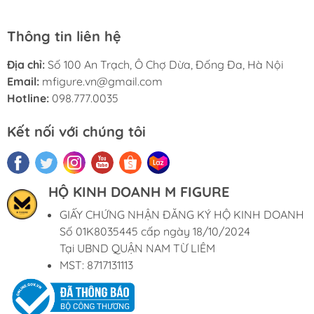
Thông tin liên hệ
Địa chỉ:
Số 100 An Trạch, Ô Chợ Dừa, Đống Đa, Hà Nội
Email:
mfigure.vn@gmail.com
Hotline:
098.777.0035
Kết nối với chúng tôi
HỘ KINH DOANH M FIGURE
GIẤY CHỨNG NHẬN ĐĂNG KÝ HỘ KINH DOANH
Số 01K8035445 cấp ngày 18/10/2024
Tại UBND QUẬN NAM TỪ LIÊM
MST: 8717131113