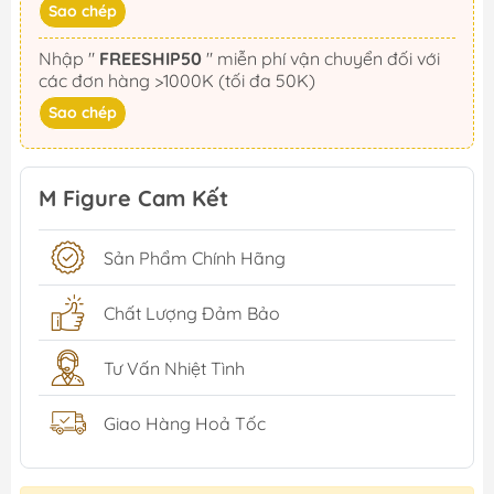
Sao chép
Nhập "
FREESHIP50
" miễn phí vận chuyển đối với
các đơn hàng >1000K (tối đa 50K)
Sao chép
M Figure Cam Kết
Sản Phẩm Chính Hãng
Chất Lượng Đảm Bảo
Tư Vấn Nhiệt Tình
Giao Hàng Hoả Tốc