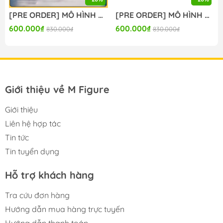
[PRE ORDER] MÔ HÌNH BanG Dream! - BanG Dream! Ave Mujica - Togawa Sakiko - Yumemirize - ～Pajama Party!～ (Sega Fave) FIGURE CHÍNH HÃNG
[PRE ORDER] MÔ HÌNH BanG Dream! - BanG Dream! Ave Mujica - Wakaba Mutsumi - Yumemirize - ～Pajama Party!～ (Sega Fave) FIGURE CHÍNH HÃNG
600.000₫
600.000₫
830.000₫
830.000₫
Giới thiệu về M Figure
Giới thiệu
Liên hệ hợp tác
Tin tức
Tin tuyển dụng
Hỗ trợ khách hàng
Tra cứu đơn hàng
Hướng dẫn mua hàng trực tuyến
Hướng dẫn thanh toán