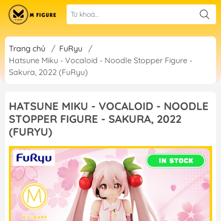
Trang chủ
/
FuRyu
/
Hatsune Miku - Vocaloid - Noodle Stopper Figure -
Sakura, 2022 (FuRyu)
HATSUNE MIKU - VOCALOID - NOODLE
STOPPER FIGURE - SAKURA, 2022
(FURYU)