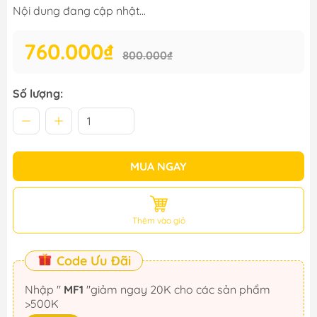
Nội dung đang cập nhật...
760.000₫
800.000₫
Số lượng:
MUA NGAY
Thêm vào giỏ
Code Ưu Đãi
Nhập "
MF1
"giảm ngay 20K cho các sản phẩm
>500K