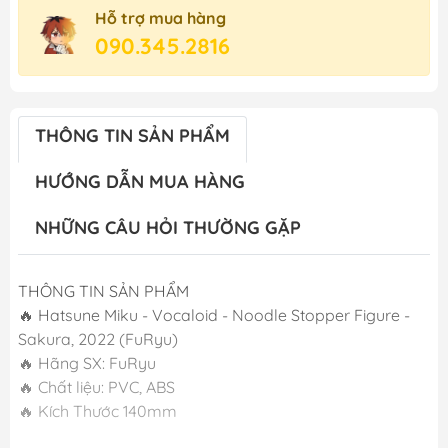
Hỗ trợ mua hàng
090.345.2816
THÔNG TIN SẢN PHẨM
HƯỚNG DẪN MUA HÀNG
NHỮNG CÂU HỎI THƯỜNG GẶP
THÔNG TIN SẢN PHẨM
🔥 Hatsune Miku - Vocaloid - Noodle Stopper Figure -
Sakura, 2022 (FuRyu)
🔥 Hãng SX: FuRyu
🔥 Chất liệu: PVC, ABS
🔥 Kích Thước 140mm