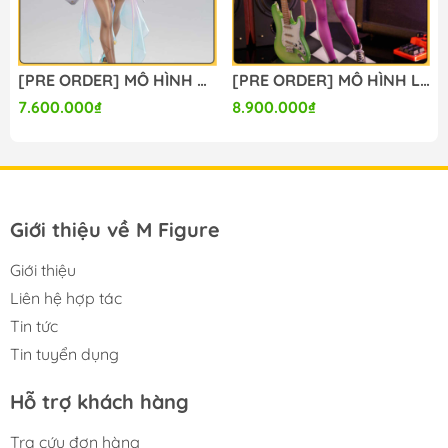
[PRE ORDER] MÔ HÌNH Bunny Suit Planning - Sophia F. Shirring - 1/6 - Sister Ver., Bright Edition (Magi Arts) FIGURE CHÍNH HÃNG
[PRE ORDER] MÔ HÌNH Limelight Lemonade Jam - Harumi Ena - 1/3.5 (Alice Glint) FIGURE CHÍNH HÃNG
7.600.000₫
8.900.000₫
Giới thiệu về M Figure
Giới thiệu
Liên hệ hợp tác
Tin tức
Tin tuyển dụng
Hỗ trợ khách hàng
Tra cứu đơn hàng