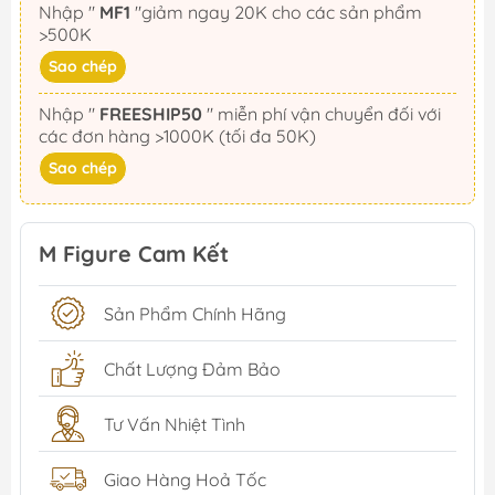
Nhập "
MF1
"giảm ngay 20K cho các sản phẩm
>500K
Sao chép
Nhập "
FREESHIP50
" miễn phí vận chuyển đối với
các đơn hàng >1000K (tối đa 50K)
Sao chép
M Figure Cam Kết
Sản Phẩm Chính Hãng
Chất Lượng Đảm Bảo
Tư Vấn Nhiệt Tình
Giao Hàng Hoả Tốc