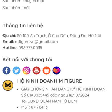
Sản phẩm khuyến mại
Sản phẩm mới
Thông tin liên hệ
Địa chỉ:
Số 100 An Trạch, Ô Chợ Dừa, Đống Đa, Hà Nội
Email:
mfigure.vn@gmail.com
Hotline:
098.777.0035
Kết nối với chúng tôi
HỘ KINH DOANH M FIGURE
GIẤY CHỨNG NHẬN ĐĂNG KÝ HỘ KINH DOANH
Số 01K8035445 cấp ngày 18/10/2024
Tại UBND QUẬN NAM TỪ LIÊM
MST: 8717131113