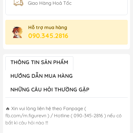
Giao Hàng Hoả Tốc
Hỗ trợ mua hàng
090.345.2816
THÔNG TIN SẢN PHẨM
HƯỚNG DẪN MUA HÀNG
NHỮNG CÂU HỎI THƯỜNG GẶP
🔥 Xin vui lòng liên hệ theo Fanpage (
fb.com/m.figurevn ) / Hotline ( 090-345-2816 ) nếu có
bất kì câu hỏi nào !!!