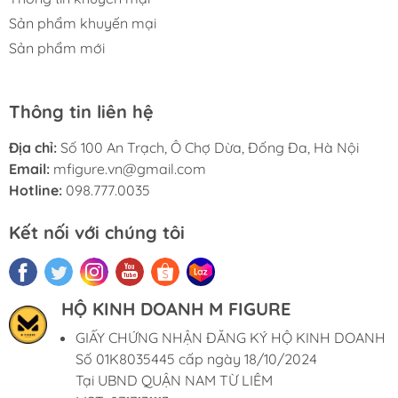
Sản phẩm khuyến mại
Sản phẩm mới
Thông tin liên hệ
Địa chỉ:
Số 100 An Trạch, Ô Chợ Dừa, Đống Đa, Hà Nội
Email:
mfigure.vn@gmail.com
Hotline:
098.777.0035
Kết nối với chúng tôi
HỘ KINH DOANH M FIGURE
GIẤY CHỨNG NHẬN ĐĂNG KÝ HỘ KINH DOANH
Số 01K8035445 cấp ngày 18/10/2024
Tại UBND QUẬN NAM TỪ LIÊM