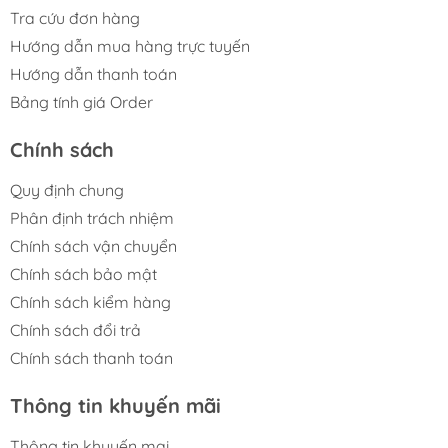
#mo_hinh_chinh_hang #mo_hinh_figure
Tra cứu đơn hàng
#figure_chinh_hang #mo_hinh_tinh #mfigure
Hướng dẫn mua hàng trực tuyến
#m_figure #micabox #hoptrungbay
Hướng dẫn thanh toán
#hoptrungbaymica
Bảng tính giá Order
Chính sách
Quy định chung
Phân định trách nhiệm
Chính sách vận chuyển
Chính sách bảo mật
Chính sách kiểm hàng
Chính sách đổi trả
Chính sách thanh toán
Thông tin khuyến mãi
Thông tin khuyến mại