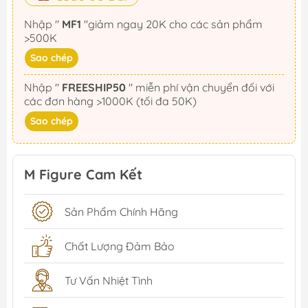
Nhập "
MF1
"giảm ngay 20K cho các sản phẩm
>500K
Sao chép
Nhập "
FREESHIP50
" miễn phí vận chuyển đối với
các đơn hàng >1000K (tối đa 50K)
Sao chép
M Figure Cam Kết
Sản Phẩm Chính Hãng
Chất Lượng Đảm Bảo
Tư Vấn Nhiệt Tình