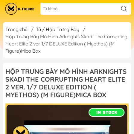
Trang chủ
/
Tủ / Hộp Trưng Bày
/
Hộp Trưng Bày Mô Hình Arknights Skadi The Corrupting
Heart Elite 2 ver. 1/7 DELUXE Edition ( Myethos) (M
Figure)Mica Box
HỘP TRƯNG BÀY MÔ HÌNH ARKNIGHTS
SKADI THE CORRUPTING HEART ELITE
2 VER. 1/7 DELUXE EDITION (
MYETHOS) (M FIGURE)MICA BOX