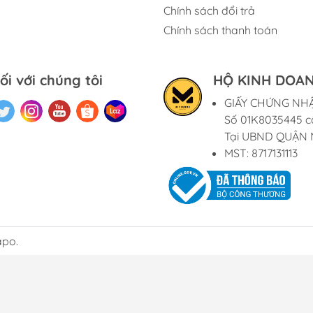
Chính sách đổi trả
Chính sách thanh toán
ối với chúng tôi
HỘ KINH DOAN
GIẤY CHỨNG NH
Số 01K8035445 c
Tại UBND QUẬN 
MST: 8717131113
apo.