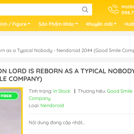
Hotli
098.7
ình / Figure
Sản Phẩm Khác
Khuyến mãi
Hướ
orn as a Typical Nobody - Nendoroid 2044 (Good Smile Com
ON LORD IS REBORN AS A TYPICAL NOBODY
LE COMPANY)
Tình trạng:
In Stock
|
Thương hiệu:
Good Smile
Company
Loại:
Nendoroid
Nội dung đang cập nhật...