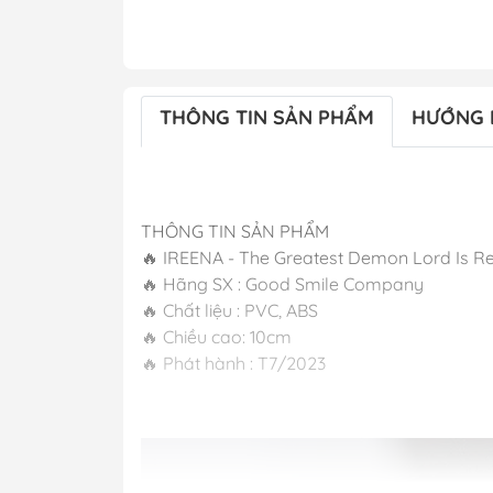
THÔNG TIN SẢN PHẨM
HƯỚNG 
THÔNG TIN SẢN PHẨM
🔥 IREENA - The Greatest Demon Lord Is R
🔥 Hãng SX : Good Smile Company
🔥 Chất liệu : PVC, ABS
🔥 Chiều cao: 10cm
🔥 Phát hành : T7/2023