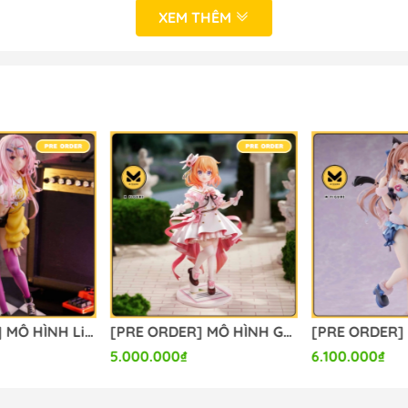
XEM THÊM
[PRE ORDER] MÔ HÌNH Limelight Lemonade Jam - Harumi Ena - 1/3.5 (Alice Glint) FIGURE CHÍNH HÃNG
[PRE ORDER] MÔ HÌNH Gochuumon wa Usagi Desu ka? - Hoto Kokoa - 1/7 - Dress Ver. (Luminous Box) FIGURE CHÍNH HÃNG
5.000.000₫
6.100.000₫