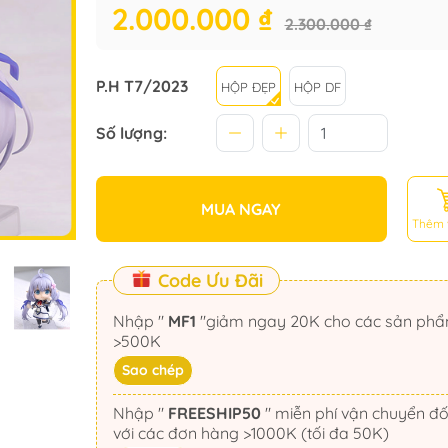
2.000.000 ₫
2.300.000 ₫
P.H T7/2023
HỘP ĐẸP
HỘP DF
Số lượng:
MUA NGAY
Thêm 
Code Ưu Đãi
Nhập "
MF1
"giảm ngay 20K cho các sản phẩm
>500K
Sao chép
Nhập "
FREESHIP50
" miễn phí vận chuyển đối
với các đơn hàng >1000K (tối đa 50K)