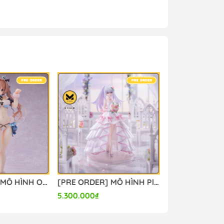
[PRE ORDER] MÔ HÌNH Original - Kanon-chan - 1/6 (Orchid Seed) FIGURE CHÍNH HÃNG
[PRE ORDER] MÔ HÌNH Plastic Memories - Isla - 1/7 - Wedding Dress Ver. (Aniplex (Shanghai) Culture and Arts) FIGURE CHÍNH HÃNG
5.300.000₫
4.500.000₫