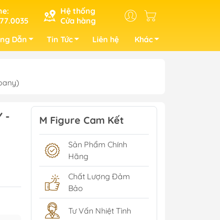
ne:
Hệ thống
77.0035
Cửa hàng
ng Dẫn
Tin Tức
Liên hệ
Khác
pany)
 -
M Figure Cam Kết
Sản Phẩm Chính
Hãng
Chất Lượng Đảm
Bảo
Tư Vấn Nhiệt Tình