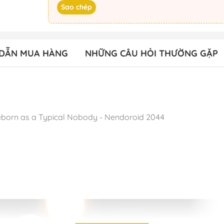
Sao chép
DẪN MUA HÀNG
NHỮNG CÂU HỎI THƯỜNG GẶP
eborn as a Typical Nobody - Nendoroid 2044