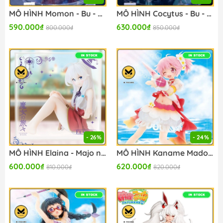
MÔ HÌNH Momon - Bu - Overlord - Konami Prize Collection (Konami Arcade Games) FIGURE CHÍNH HÃNG
MÔ HÌNH Cocytus - Bu - Overlord - Konami Prize Collection (Konami Arcade Games) FIGURE CHÍNH HÃNG
590.000₫
630.000₫
800.000₫
850.000₫
- 26%
- 24%
MÔ HÌNH Elaina - Majo no Tabitabi - Fig-Cube - Konami Prize Collection (Konami Arcade Games) FIGURE CHÍNH HÃNG
MÔ HÌNH Kaname Madoka - Magia Record Mahou Shoujo Madoka - Splash Girls (Konami Arcade Games) FIGURE CHÍNH HÃNG
600.000₫
620.000₫
810.000₫
820.000₫