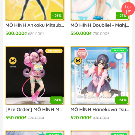
- 26%
- 27%
MÔ HÌNH Ankoku Mitsuba - Mahjong Fight Girl (Konami Arcade Games) FIGURE CHÍNH HÃNG
MÔ HÌNH Doubliel - Mahjong Fight Girl (Konami Arcade Games) FIGURE CHÍNH HÃNG
500.000₫
550.000₫
680.000₫
750.000₫
- 24%
- 24%
[Pre Order] MÔ HÌNH Moa Chiamo - Bombergirl Rainbow - Konami Prize Collection (Konami Arcade Games) FIGURE CHÍNH HÃNG
MÔ HÌNH Hanekawa Tsubasa - Monogatari Series - Fig-Cube - Konami Prize Collection (Konami Amusement) FIGURE CHÍNH HÃNG
550.000₫
620.000₫
720.000₫
820.000₫