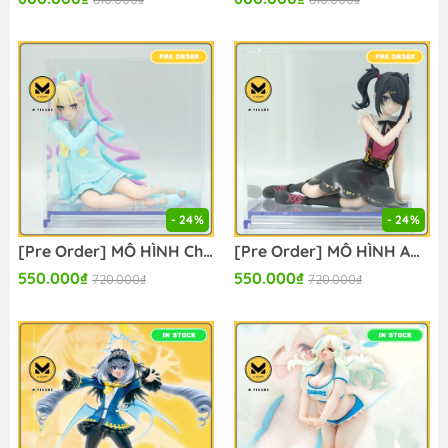
- 24%
- 24%
[Pre Order] MÔ HÌNH Chouzetsu Saikawa Tenshi-chan - Needy Girl Overdose - Fig-Cube - Konami Prize Collection (Konami Arcade Games) FIGURE CHÍNH HÃNG
[Pre Order] MÔ HÌNH Ame-chan - Needy Girl Overdose - Fig-Cube - Konami Prize Collection (Konami Arcade Games) FIGURE CHÍNH HÃNG
550.000₫
550.000₫
720.000₫
720.000₫