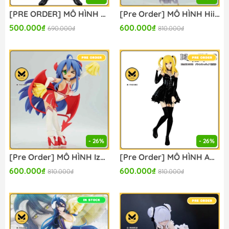
[PRE ORDER] MÔ HÌNH Echizen Ryoma - Shin Tennis no Oujisama - Konami Prize Collection (Konami Arcade Games) FIGURE CHÍNH HÃNG
[Pre Order] MÔ HÌNH Hiiragi Kagami - Lucky☆Star - Konami Prize Collection - Succubus Cheer Cos Ver. (Konami Arcade Games) FIGURE CHÍNH HÃNG
500.000₫
600.000₫
690.000₫
810.000₫
- 26%
- 26%
[Pre Order] MÔ HÌNH Izumi Konata - Lucky☆Star - Konami Prize Collection - Succubus Cheer Cos Ver. (Konami Arcade Games) FIGURE CHÍNH HÃNG
[Pre Order] MÔ HÌNH Amane Misa - Death Note - Konami Prize Collection (Konami Arcade Games) FIGURE CHÍNH HÃNG
600.000₫
600.000₫
810.000₫
810.000₫