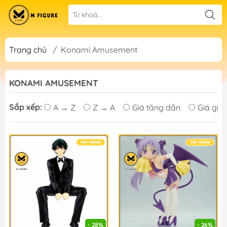
Trang chủ
/
Konami Amusement
KONAMI AMUSEMENT
Sắp xếp:
A → Z
Z → A
Giá tăng dần
Giá giả
- 28%
- 26%