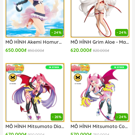
- 24%
- 24%
MÔ HÌNH Akemi Homura - Magia Record Mahou Shoujo Madoka - Splash Girls (Konami Arcade Games) FIGURE CHÍNH HÃNG
MÔ HÌNH Grim Aloe - Mahjong Fight Girl - Konami Prize Collection - Mahjong Fight Girl Figure Collection - Bunny (Konami Arcade Games) FIGURE CHÍNH HÃNG
650.000₫
620.000₫
850.000₫
820.000₫
- 26%
- 24%
MÔ HÌNH Mitsumoto Dia - Mahjong Fight Girl - Konami Prize Collection - Mahjong Fight Girl Figure Collection - Succubus Cheer Cos (Konami Arcade Games) FIGURE CHÍNH HÃNG
MÔ HÌNH Mitsumoto Cocoa - Mahjong Fight Girl - Konami Prize Collection - Mahjong Fight Girl Figure Collection - Succubus Cheer Cos (Konami Arcade Games) FIGURE CHÍNH HÃNG
670.000₫
570.000₫
900.000₫
750.000₫