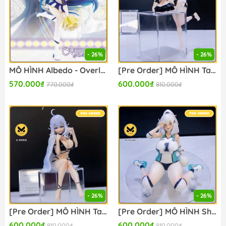
- 26%
- 26%
MÔ HÌNH Albedo - Overlord - Konami Prize Collection - Masquerade - Cheer Girl Ver. (Konami Arcade Games) FIGURE CHÍNH HÃNG
[Pre Order] MÔ HÌNH Tatenaori Ippatsu - Mahjong Fight Girl - Konami Prize Collection - Poolside Girls (Konami Arcade Games) FIGURE CHÍNH HÃNG
570.000₫
600.000₫
770.000₫
810.000₫
- 26%
- 26%
[Pre Order] MÔ HÌNH Tatenaori Sen - Mahjong Fight Girl - Konami Prize Collection - Poolside Girls (Konami Arcade Games) FIGURE CHÍNH HÃNG
[Pre Order] MÔ HÌNH Shiroe - Bombergirl Rainbow - Desk Put - Konami Prize Collection (Konami Arcade Games) FIGURE CHÍNH HÃNG
600.000₫
600.000₫
810.000₫
810.000₫