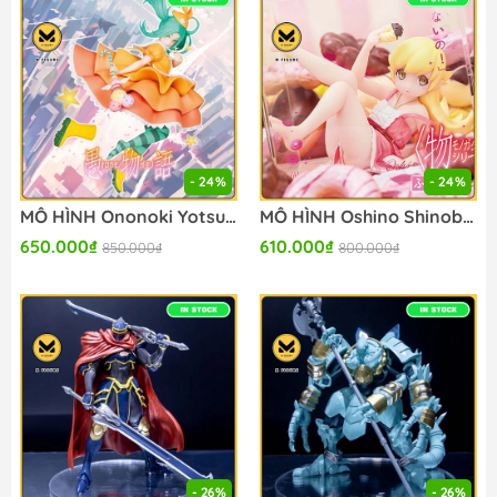
- 24%
- 24%
MÔ HÌNH Ononoki Yotsugi - Monogatari Series - Cover Visual - Konami Prize Collection (Konami Amusement) FIGURE CHÍNH HÃNG
MÔ HÌNH Oshino Shinobu - Monogatari Series - Fig-Cube - Konami Prize Collection (Konami Amusement) FIGURE CHÍNH HÃNG
650.000₫
610.000₫
850.000₫
800.000₫
- 26%
- 26%