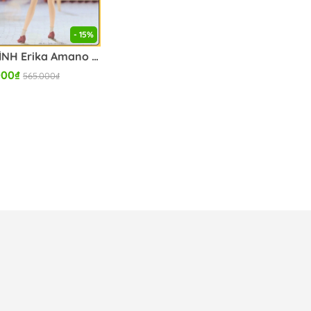
- 15%
MÔ HÌNH Erika Amano - Cuckoo no Iinazuke - Kyunties FIGURE CHÍNH HÃNG
000₫
565.000₫