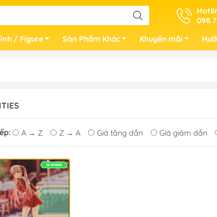
Hotli
098.7
ình / Figure
Sản Phẩm Khác
Khuyến mãi
Hướ
TIES
ếp:
A → Z
Z → A
Giá tăng dần
Giá giảm dần