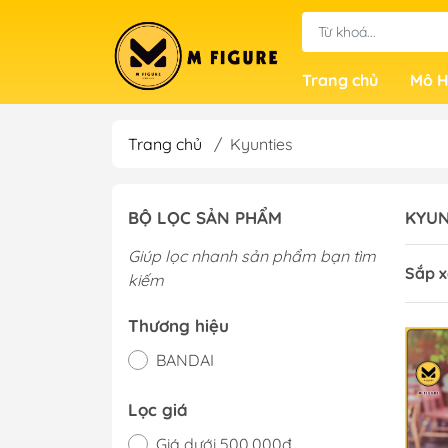
Trang chủ
Mô H
Trang chủ
/
Kyunties
BỘ LỌC SẢN PHẨM
KYUN
Giúp lọc nhanh sản phẩm bạn tìm
Sắp x
kiếm
Thương hiệu
BANDAI
Lọc giá
Giá dưới 500.000đ