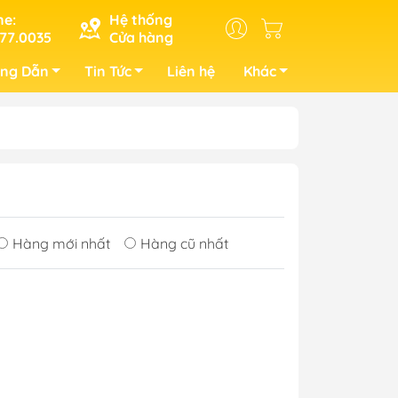
ne:
Hệ thống
77.0035
Cửa hàng
ng Dẫn
Tin Tức
Liên hệ
Khác
Hàng mới nhất
Hàng cũ nhất