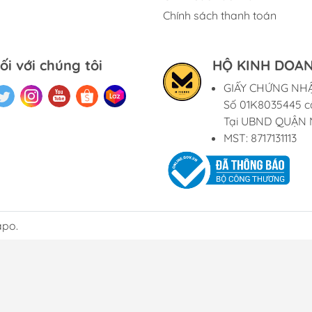
Chính sách thanh toán
ối với chúng tôi
HỘ KINH DOAN
GIẤY CHỨNG NH
Số 01K8035445 c
Tại UBND QUẬN 
MST: 8717131113
apo.