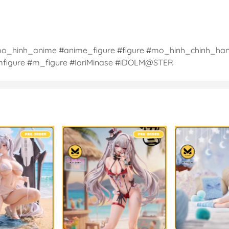
o_hinh_anime #anime_figure #figure #mo_hinh_chinh_han
mfigure #m_figure #IoriMinase #iDOLM@STER