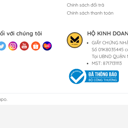
Chính sách đổi trả
Chính sách thanh toán
ối với chúng tôi
HỘ KINH DOAN
GIẤY CHỨNG NH
Số 01K8035445 c
Tại UBND QUẬN 
MST: 8717131113
apo.