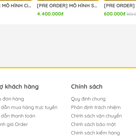
[PRE ORDER] MÔ HÌNH Cinderella: Crystal Wave - Goddess of Victory: Nikke (BM Studio) FIGURE CHÍNH HÃNG
[PRE ORDER] MÔ HÌNH Sparxie x Sparkle - Honkai Star Rail (Miwu Studio) FIGURE CHÍNH HÃNG
4.400.000₫
600.000₫
830.
rợ khách hàng
Chính sách
u đơn hàng
Quy định chung
dẫn mua hàng trực tuyến
Phân định trách nhiệm
dẫn thanh toán
Chính sách vận chuyển
ính giá Order
Chính sách bảo mật
Chính sách kiểm hàng