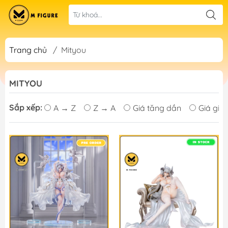
Trang chủ
/
Mityou
MITYOU
Sắp xếp:
A → Z
Z → A
Giá tăng dần
Giá giả