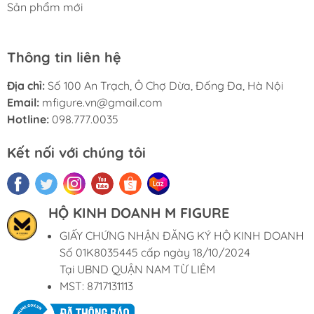
Sản phẩm mới
Thông tin liên hệ
Địa chỉ:
Số 100 An Trạch, Ô Chợ Dừa, Đống Đa, Hà Nội
Email:
mfigure.vn@gmail.com
Hotline:
098.777.0035
Kết nối với chúng tôi
HỘ KINH DOANH M FIGURE
GIẤY CHỨNG NHẬN ĐĂNG KÝ HỘ KINH DOANH
Số 01K8035445 cấp ngày 18/10/2024
Tại UBND QUẬN NAM TỪ LIÊM
MST: 8717131113