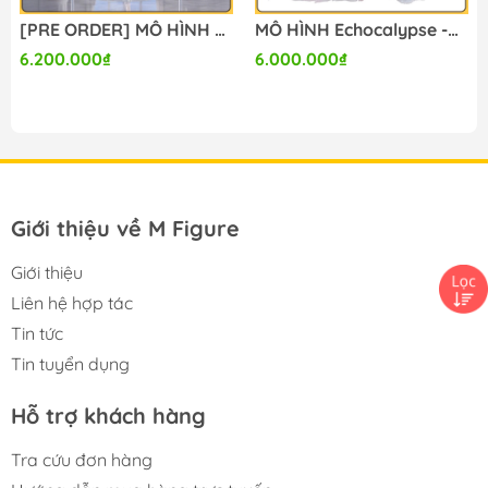
[PRE ORDER] MÔ HÌNH Echocalypse -Hikou no Kami Yaku- - Leviathan - 1/7 - Captivating Melody ver. (Mityou) FIGURE CHÍNH HÃNG
MÔ HÌNH Echocalypse -Hikou no Kami Yaku- - Lilith - 1/7 - Devilish Temptations (Mityou) FIGURE CHÍNH HÃNG
6.200.000₫
6.000.000₫
Giới thiệu về M Figure
Giới thiệu
Liên hệ hợp tác
Tin tức
Tin tuyển dụng
Hỗ trợ khách hàng
Tra cứu đơn hàng