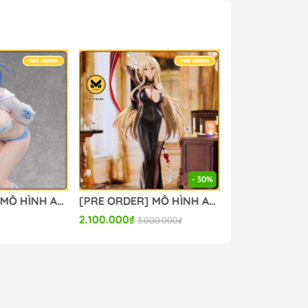
g #mo_hinh_figure #figure_chinh_hang
- 30%
- 29%
[PRE ORDER] MÔ HÌNH Azur Lane - Bismarck - 1/6 (Bear Panda) FIGURE CHÍNH HÃNG
[PRE ORDER] MÔ HÌNH Original - Kurona - 1/6 (Hapitopi) FIGURE CHÍNH HÃNG
1.500.000₫
7.000.000₫
00.000₫
2.100.000₫