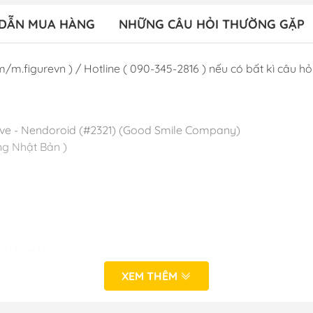
DẪN MUA HÀNG
NHỮNG CÂU HỎI THƯỜNG GẶP
/m.figurevn ) / Hotline ( 090-345-2816 ) nếu có bất kì câu hỏi 
chive - Nendoroid (#2321) (Good Smile Company)
g Nhật Bản )
 NHẬT BẢN
iệt - Hoàng Mai - Hà Nội
XEM THÊM
 - Nam Từ Liêm - Hà Nội