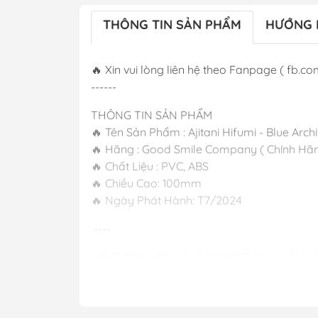
THÔNG TIN SẢN PHẨM
HƯỚNG 
🔥 Xin vui lòng liên hệ theo Fanpage ( fb.com
------
THÔNG TIN SẢN PHẨM
🔥 Tên Sản Phẩm : Ajitani Hifumi - Blue Ar
🔥 Hãng : Good Smile Company ( Chính Hãn
🔥 Chất Liệu : PVC, ABS
🔥 Chiều Cao: 100mm
🔥 Ngày Phát Hành: T7/2024
----
M FIGURE - MÔ HÌNH ANIME CHÍNH HÃNG
🔥Cơ sở 1: Số 50 Ngõ 83 Ngọc Hồi - Hoàng L
🔥Cơ sở 2: Số 392 Nguyễn Trãi - Trung Văn
🔥Hotline: 090-345-2816 or 098-777-0035