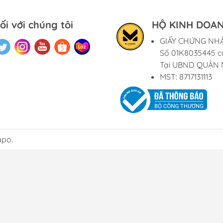
ối với chúng tôi
HỘ KINH DOAN
GIẤY CHỨNG NH
Số 01K8035445 c
Tại UBND QUẬN 
MST: 8717131113
apo.