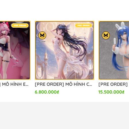
o_hinh_anime #anime_figure #figure #mo_hinh_chinh_han
calefigure
[PRE ORDER] MÔ HÌNH Columbina - Genshin Impact (Hui Gu Niang Studio) FIGURE CHÍNH HÃNG
[PRE ORDER] MÔ HÌNH Azur Lane - New Jersey - B-style - 1/3 - Private Quarters Ver. (FREEing, Union Creative International Ltd) FIGURE CHÍNH HÃNG
15.500.000₫
2.100.000₫
3.0