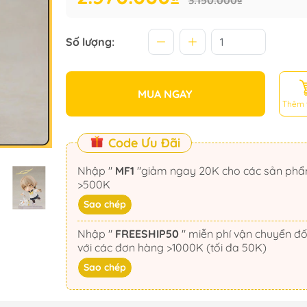
3.150.000₫
Số lượng:
MUA NGAY
Thêm 
Code Ưu Đãi
Nhập "
MF1
"giảm ngay 20K cho các sản phẩm
>500K
Sao chép
Nhập "
FREESHIP50
" miễn phí vận chuyển đối
với các đơn hàng >1000K (tối đa 50K)
Sao chép