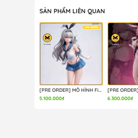
🔥Website: https://mfigure.vn/
SẢN PHẨM LIÊN QUAN
#figure #mo_hinh #mo_hinh_nhan_vat #m
#mo_hinh_tinh #nendoroid #gameprize #s
---
[PRE ORDER] MÔ HÌNH Firefly - Honkai Star Rail (Lunaria Studio) FIGURE CHÍNH HÃNG
[PRE ORDER] MÔ HÌNH Evanescia - Honkai Star Rail (Summer Studio) FIGURE CHÍNH HÃNG
6.300.000₫
6.800.000₫