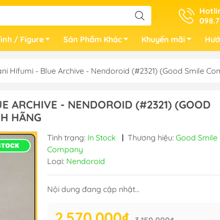
Hotli
098.7
ình / Figure
Sản Phẩm Khác
Khuyến mãi
Hướ
ani Hifumi - Blue Archive - Nendoroid (#2321) (Good Smile
LUE ARCHIVE - NENDOROID (#2321) (GOOD
NH HÃNG
Tình trạng:
In Stock
|
Thương hiệu:
Good Smile
Company
Loại:
Nendoroid
Nội dung đang cập nhật...
2.570.000₫