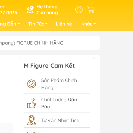
ne:
Hệ thống
77.0035
Cửa hàng
ng Dẫn
Tin Tức
Liên hệ
Khác
 Company) FIGRUE CHÍNH HÃNG
M Figure Cam Kết
Sản Phẩm Chính
Hãng
Chất Lượng Đảm
Bảo
Tư Vấn Nhiệt Tình