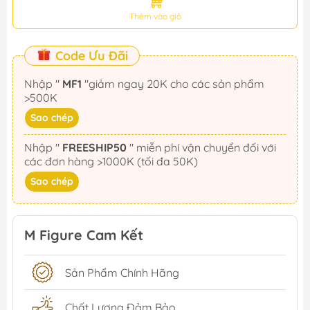
Thêm vào giỏ
Code Ưu Đãi
Nhập "
MF1
"giảm ngay 20K cho các sản phẩm
>500K
Sao chép
Nhập "
FREESHIP50
" miễn phí vận chuyển đối với
các đơn hàng >1000K (tối đa 50K)
Sao chép
M Figure Cam Kết
Sản Phẩm Chính Hãng
Chất Lượng Đảm Bảo