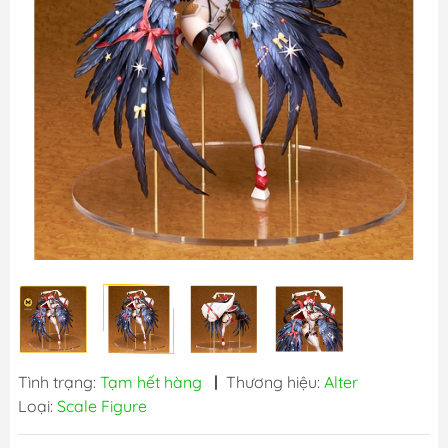
Tình trạng:
Tạm hết hàng
|
Thương hiệu:
Alter
Loại:
Scale Figure