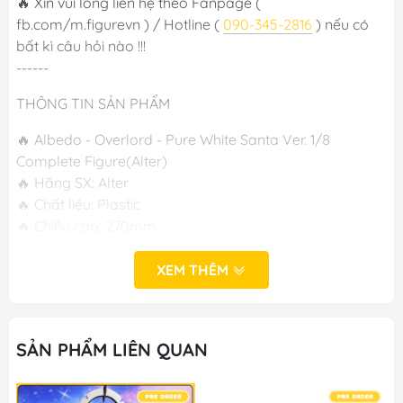
🔥 Xin vui lòng liên hệ theo Fanpage (
fb.com/m.figurevn ) / Hotline (
090-345-2816
) nếu có
bất kì câu hỏi nào !!!
------
THÔNG TIN SẢN PHẨM
🔥 Albedo - Overlord - Pure White Santa Ver. 1/8
Complete Figure(Alter)
🔥 Hãng SX: Alter
🔥 Chất liệu: Plastic
🔥 Chiều cao: 270mm
🔥 Phát hành: T12/2024
XEM THÊM
-----
M FIGURE - MÔ HÌNH ANIME CHÍNH HÃNG NHẬT BẢN
SẢN PHẨM LIÊN QUAN
🔥Add: Ngọc Hồi - Hoàng Liệt - Hoàng Mai - Hà Nội
🔥Hotline:
090-345-2816
or
098-777-0035