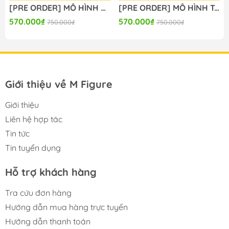
[PRE ORDER] MÔ HÌNH Seitokai ni mo Ana wa Aru! - Kotobuki Hisako - BiCute Bunnies (FuRyu) FIGURE CHÍNH HÃNG
[PRE ORDER] MÔ HÌNH To Aru Kagaku no Railgun - Misaka Mikoto - Moflock - Fluffy Bunny Ver. (Taito) FIGURE CHÍNH HÃNG
570.000₫
570.000₫
750.000₫
750.000₫
Giới thiệu về M Figure
Giới thiệu
Liên hệ hợp tác
Tin tức
Tin tuyển dụng
Hỗ trợ khách hàng
Tra cứu đơn hàng
Hướng dẫn mua hàng trực tuyến
Hướng dẫn thanh toán