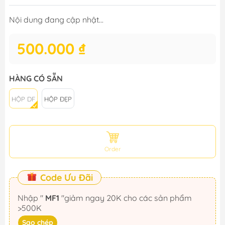
Nội dung đang cập nhật...
500.000 ₫
HÀNG CÓ SẴN
HỘP DF
HỘP ĐẸP
Order
Code Ưu Đãi
Nhập "
MF1
"giảm ngay 20K cho các sản phẩm
>500K
Sao chép