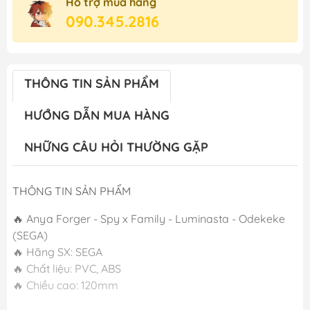
Hỗ trợ mua hàng
090.345.2816
THÔNG TIN SẢN PHẨM
HƯỚNG DẪN MUA HÀNG
NHỮNG CÂU HỎI THƯỜNG GẶP
THÔNG TIN SẢN PHẨM
🔥 Anya Forger - Spy x Family - Luminasta - Odekeke
(SEGA)
🔥 Hãng SX: SEGA
🔥 Chất liệu: PVC, ABS
🔥 Chiều cao: 120mm