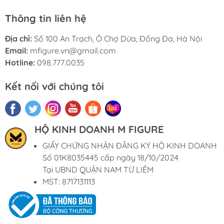
Thông tin liên hệ
Địa chỉ:
Số 100 An Trạch, Ô Chợ Dừa, Đống Đa, Hà Nội
Email:
mfigure.vn@gmail.com
Hotline:
098.777.0035
Kết nối với chúng tôi
HỘ KINH DOANH M FIGURE
GIẤY CHỨNG NHẬN ĐĂNG KÝ HỘ KINH DOANH
Số 01K8035445 cấp ngày 18/10/2024
Tại UBND QUẬN NAM TỪ LIÊM
MST: 8717131113