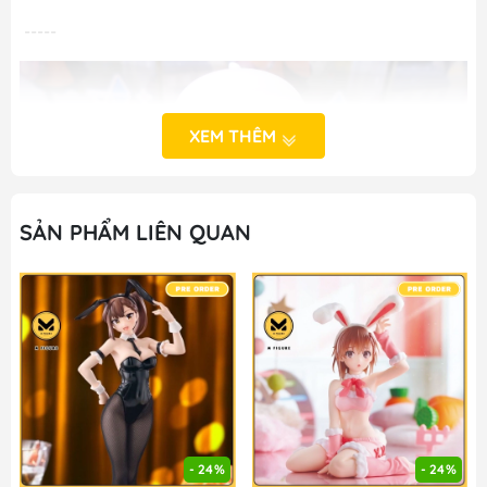
-----
XEM THÊM
SẢN PHẨM LIÊN QUAN
- 24%
- 24%