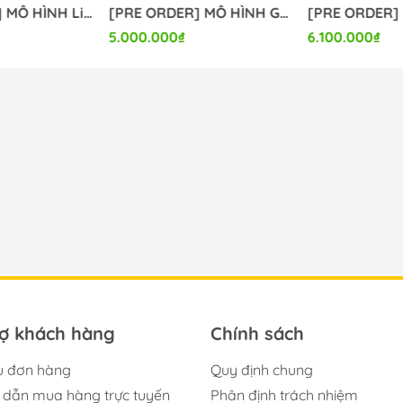
[PRE ORDER] MÔ HÌNH Limelight Lemonade Jam - Harumi Ena - 1/3.5 (Alice Glint) FIGURE CHÍNH HÃNG
[PRE ORDER] MÔ HÌNH Gochuumon wa Usagi Desu ka? - Hoto Kokoa - 1/7 - Dress Ver. (Luminous Box) FIGURE CHÍNH HÃNG
5.000.000₫
6.100.000₫
rợ khách hàng
Chính sách
u đơn hàng
Quy định chung
dẫn mua hàng trực tuyến
Phân định trách nhiệm