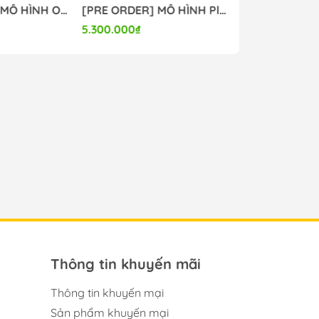
[PRE ORDER] MÔ HÌNH Original - Kanon-chan - 1/6 (Orchid Seed) FIGURE CHÍNH HÃNG
[PRE ORDER] MÔ HÌNH Plastic Memories - Isla - 1/7 - Wedding Dress Ver. (Aniplex (Shanghai) Culture and Arts) FIGURE CHÍNH HÃNG
5.300.000₫
4.500.000₫
Thông tin khuyến mãi
Thông tin khuyến mại
Sản phẩm khuyến mại