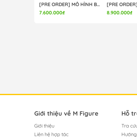
[PRE ORDER] MÔ HÌNH Girls und Panzer: Saishuushou - Nishizumi Maho - Eternal Romance - Maid Swimsuit Ver. (Bandai Spirits) FIGURE CHÍNH HÃNG
[PRE ORDER] MÔ HÌNH Bunny Suit Planning - Sophia F. Shirring - 1/6 - Sister Ver., Bright Edition (Magi Arts) FIGURE CHÍNH HÃNG
7.600.000₫
8.900.000₫
0.000₫
Giới thiệu về M Figure
Hỗ t
Giới thiệu
Tra cứ
Liên hệ hợp tác
Hướng 