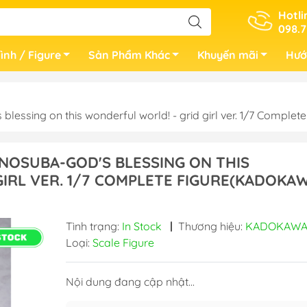
Hotli
098.7
ình / Figure
Sản Phẩm Khác
Khuyến mãi
Hướ
essing on this wonderful world! - grid girl ver. 1/7 Com
NOSUBA-GOD'S BLESSING ON THIS
IRL VER. 1/7 COMPLETE FIGURE(KADOKA
Tình trạng:
In Stock
|
Thương hiệu:
KADOKAW
Loại:
Scale Figure
Nội dung đang cập nhật...