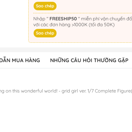
Sao chép
Nhập "
FREESHIP50
" miễn phí vận chuyển đối
với các đơn hàng >1000K (tối đa 50K)
Sao chép
DẪN MUA HÀNG
NHỮNG CÂU HỎI THƯỜNG GẶP
 on this wonderful world! - grid girl ver. 1/7 Complete Fi
 240mm