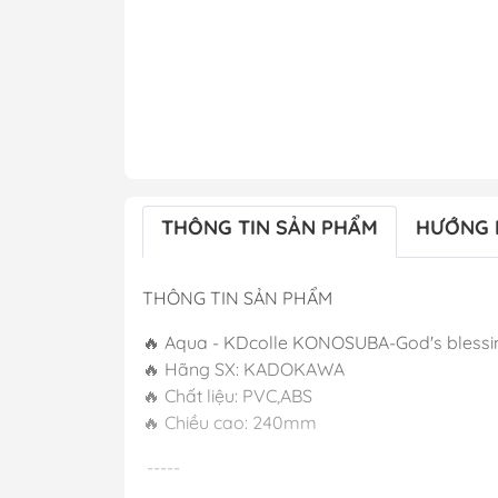
THÔNG TIN SẢN PHẨM
HƯỚNG 
THÔNG TIN SẢN PHẨM
🔥 Aqua - KDcolle KONOSUBA-God's blessing
🔥 Hãng SX: KADOKAWA
🔥 Chất liệu: PVC,ABS
🔥 Chiều cao:
-----