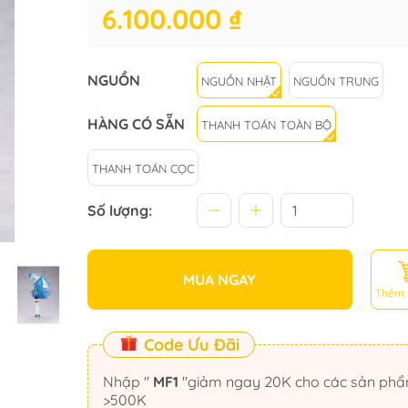
6.100.000 ₫
NGUỒN
NGUỒN NHẬT
NGUỒN TRUNG
HÀNG CÓ SẴN
THANH TOÁN TOÀN BỘ
THANH TOÁN CỌC
Số lượng:
MUA NGAY
Thêm 
Code Ưu Đãi
Nhập "
MF1
"giảm ngay 20K cho các sản phẩm
>500K