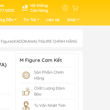
ne:
Hệ thống
77.0035
Cửa hàng
ng Dẫn
Tin Tức
Liên hệ
Khác
plete Figure(KADOKAWA) FIGURE CHÍNH HÃNG
M Figure Cam Kết
WA)
Sản Phẩm Chính
Hãng
A
Chất Lượng Đảm
Bảo
Tư Vấn Nhiệt Tình