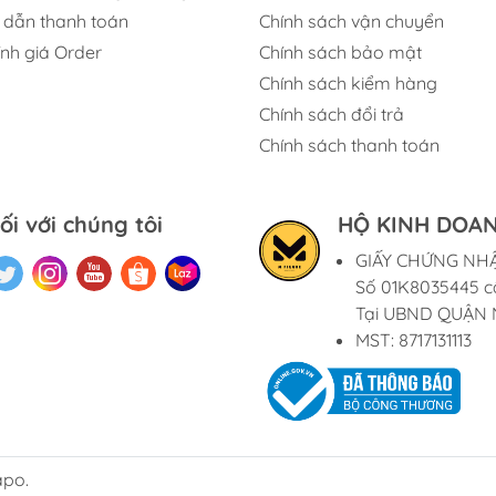
dẫn thanh toán
Chính sách vận chuyển
ính giá Order
Chính sách bảo mật
Chính sách kiểm hàng
Chính sách đổi trả
Chính sách thanh toán
ối với chúng tôi
HỘ KINH DOAN
GIẤY CHỨNG NH
Số 01K8035445 c
Tại UBND QUẬN 
MST: 8717131113
apo.
o_hinh_anime #anime_figure #figure #mo_hinh_chinh_han