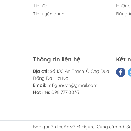
Tin tức
Hướng 
Tin tuyển dụng
Bảng t
Thông tin liên hệ
Kết n
Địa chỉ:
Số 100 An Trạch, Ô Chợ Dừa,
Đống Đa, Hà Nội
Email:
mfigure.vn@gmail.com
-----
Hotline:
098.777.0035
———— M FIGURE———————
🏠 Add: Hoàng Liệt, Hoàng Mai, Hà Nội
🏢 Tell: 098.777.00.35 or 090.345.2816
⌚️ Opening: 09:00 - 20:00 (EveryDay)
Bản quyền thuộc về M Figure. Cung cấp bởi S
#figure #mo_hinh #mo_hinh_nhan_vat #m