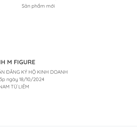
Sản phẩm mới
H M FIGURE
ẬN ĐĂNG KÝ HỘ KINH DOANH
ấp ngày 18/10/2024
NAM TỪ LIÊM
g #mo_hinh_figure #figure_chinh_hang