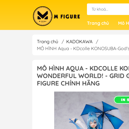
Trang chủ
Mô H
Trang chủ
/
KADOKAWA
/
MÔ HÌNH Aqua - KDcolle KONOSUBA-God's bl
MÔ HÌNH AQUA - KDCOLLE KO
WONDERFUL WORLD! - GRID G
FIGURE CHÍNH HÃNG