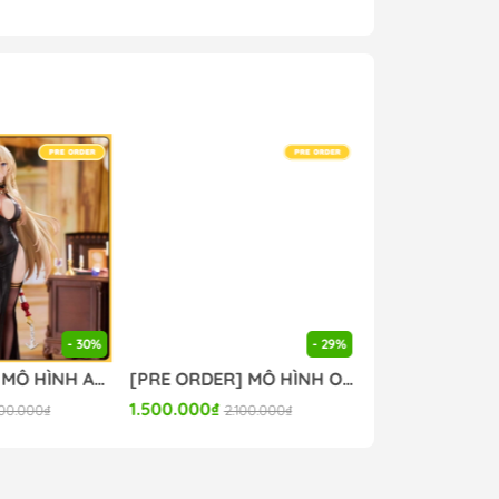
g #mo_hinh_figure #figure_chinh_hang
- 30%
- 29%
[PRE ORDER] MÔ HÌNH Azur Lane - Bismarck - 1/6 (Bear Panda) FIGURE CHÍNH HÃNG
[PRE ORDER] MÔ HÌNH Original - Kurona - 1/6 (Hapitopi) FIGURE CHÍNH HÃNG
1.500.000₫
7.000.000₫
00.000₫
2.100.000₫