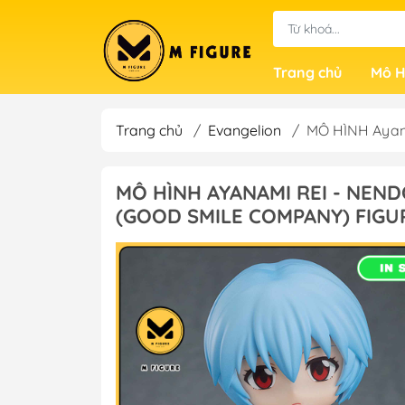
Trang chủ
Mô H
Trang chủ
/
Evangelion
/
MÔ HÌNH Ayana
MÔ HÌNH AYANAMI REI - NEND
(GOOD SMILE COMPANY) FIGU