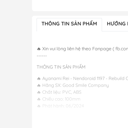
THÔNG TIN SẢN PHẨM
HƯỚNG 
🔥 Xin vui lòng liên hệ theo Fanpage ( fb.co
------
THÔNG TIN SẢN PHẨM
🔥 Ayanami Rei - Nendoroid 1197 - Rebuild 
🔥 Hãng SX: Good Smile Company
🔥 Chất liệu: PVC, ABS
🔥 Chiều cao: 100mm
🔥 Phát hành
-----