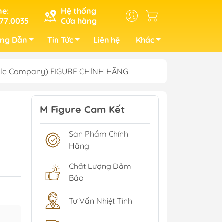
ne:
Hệ thống
77.0035
Cửa hàng
ng Dẫn
Tin Tức
Liên hệ
Khác
Smile Company) FIGURE CHÍNH HÃNG
M Figure Cam Kết
Sản Phẩm Chính
Hãng
Chất Lượng Đảm
Bảo
Tư Vấn Nhiệt Tình