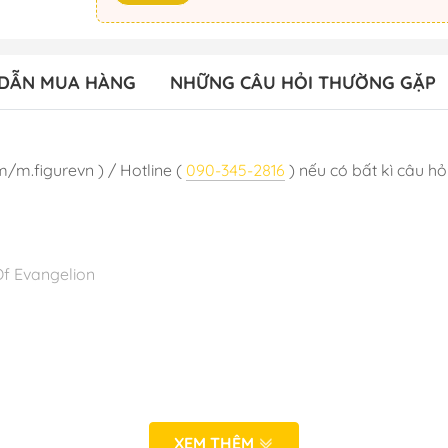
DẪN MUA HÀNG
NHỮNG CÂU HỎI THƯỜNG GẶP
m/m.figurevn ) / Hotline (
090-345-2816
) nếu có bất kì câu hỏi
Of Evangelion
: 06/2024
XEM THÊM