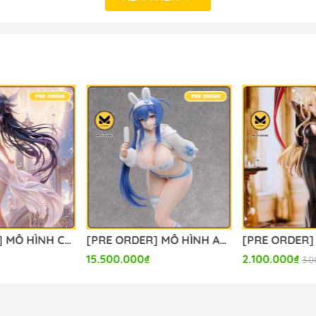
 NHẬT BẢN
- Hà Nội
o_hinh_anime #anime_figure #figure #mo_hinh_chinh_han
calefigure
[PRE ORDER] MÔ HÌNH Columbina - Genshin Impact (Hui Gu Niang Studio) FIGURE CHÍNH HÃNG
[PRE ORDER] MÔ HÌNH Azur Lane - New Jersey - B-style - 1/3 - Private Quarters Ver. (FREEing, Union Creative International Ltd) FIGURE CHÍNH HÃNG
15.500.000₫
2.100.000₫
3.0