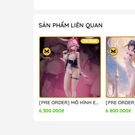
M FIGURE - MÔ HÌNH ANIME CHÍNH HÃNG
🔥Add: Ngọc Hồi - Hoàng Liệt - Hoàng Mai 
🔥Hotline:
090-345-2816
or
098-777-0035
🔥Website: https://mfigure.com/
SẢN PHẨM LIÊN QUAN
#figure #mo_hinh #mo_hinh_nhan_vat #m
#mo_hinh_tinh #nendoroid #gameprize #s
---
[PRE ORDER] MÔ HÌNH Firefly - Honkai Star Rail (Lunaria Studio) FIGURE CHÍNH HÃNG
[PRE ORDER] MÔ HÌNH Evanescia - Honkai Star Rail (Summer Studio) FIGURE CHÍNH HÃNG
6.300.000₫
6.800.000₫