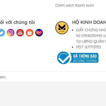
Chính sách thanh toán
ối với chúng tôi
HỘ KINH DOAN
GIẤY CHỨNG NH
Số 01K8035445 c
Tại UBND QUẬN 
MST: 8717131113
apo.