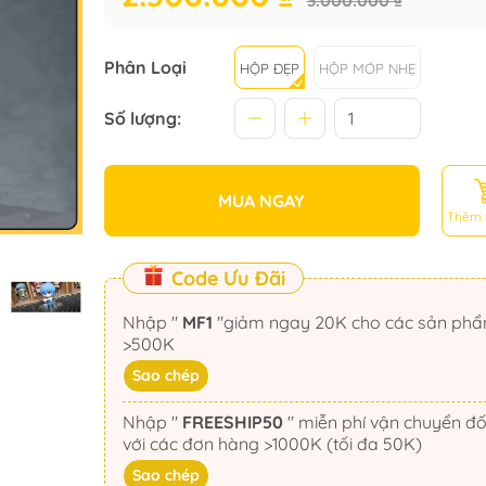
3.000.000 ₫
Phân Loại
HỘP ĐẸP
HỘP MÓP NHẸ
Số lượng:
MUA NGAY
Thêm 
Code Ưu Đãi
Nhập "
MF1
"giảm ngay 20K cho các sản phẩm
>500K
Sao chép
Nhập "
FREESHIP50
" miễn phí vận chuyển đối
với các đơn hàng >1000K (tối đa 50K)
Sao chép