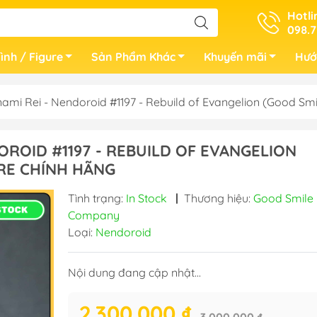
Hotli
098.7
ình / Figure
Sản Phẩm Khác
Khuyến mãi
Hướ
mi Rei - Nendoroid #1197 - Rebuild of Evangelion (Good 
OROID #1197 - REBUILD OF EVANGELION
RE CHÍNH HÃNG
Tình trạng:
In Stock
|
Thương hiệu:
Good Smile
Company
Loại:
Nendoroid
Nội dung đang cập nhật...
2.300.000 ₫