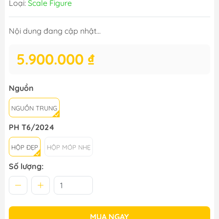
Loại:
Scale Figure
Nội dung đang cập nhật...
5.900.000 ₫
Nguồn
NGUỒN TRUNG
PH T6/2024
HỘP ĐẸP
HỘP MÓP NHẸ
Số lượng:
MUA NGAY