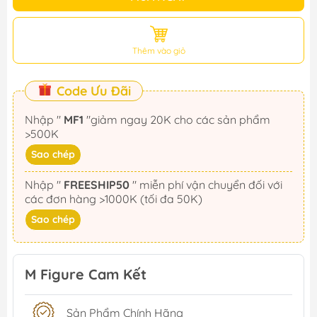
Thêm vào giỏ
Code Ưu Đãi
Nhập "
MF1
"giảm ngay 20K cho các sản phẩm
>500K
Sao chép
Nhập "
FREESHIP50
" miễn phí vận chuyển đối với
các đơn hàng >1000K (tối đa 50K)
Sao chép
M Figure Cam Kết
Sản Phẩm Chính Hãng