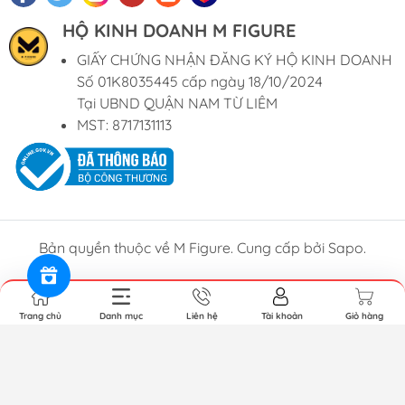
HỘ KINH DOANH M FIGURE
GIẤY CHỨNG NHẬN ĐĂNG KÝ HỘ KINH DOANH
Số 01K8035445 cấp ngày 18/10/2024
Tại UBND QUẬN NAM TỪ LIÊM
MST: 8717131113
Bản quyền thuộc về M Figure. Cung cấp bởi Sapo.
Trang chủ
Danh mục
Liên hệ
Tài khoản
Giỏ hàng