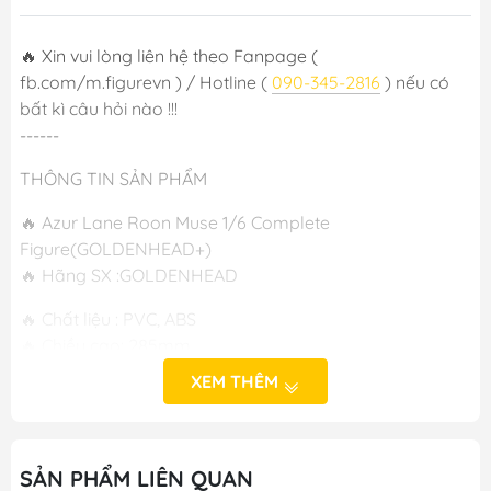
🔥 Xin vui lòng liên hệ theo Fanpage (
fb.com/m.figurevn ) / Hotline (
090-345-2816
) nếu có
bất kì câu hỏi nào !!!
------
THÔNG TIN SẢN PHẨM
🔥 Azur Lane Roon Muse 1/6 Complete
Figure(GOLDENHEAD+)
🔥 Hãng SX :GOLDENHEAD
🔥 Chất liệu : PVC, ABS
🔥 Chiều cao: 285mm
🔥 Phát hành :T6/2024
XEM THÊM
🔥 Cast Off : Không
-----
SẢN PHẨM LIÊN QUAN