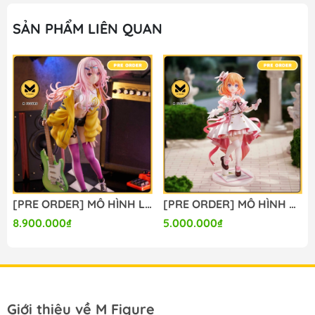
SẢN PHẨM LIÊN QUAN
[PRE ORDER] MÔ HÌNH Limelight Lemonade Jam - Harumi Ena - 1/3.5 (Alice Glint) FIGURE CHÍNH HÃNG
[PRE ORDER] MÔ HÌNH Gochuumon wa Usagi Desu ka? - Hoto Kokoa - 1/7 - Dress Ver. (Luminous Box) FIGURE CHÍNH HÃNG
8.900.000₫
5.000.000₫
Giới thiệu về M Figure