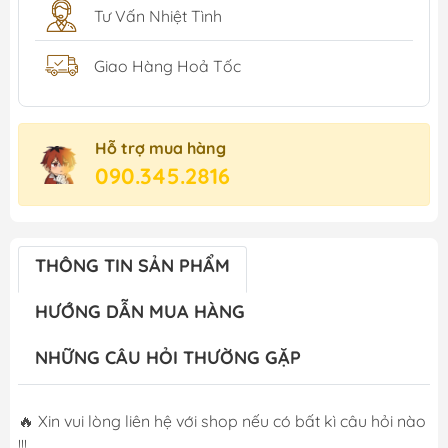
Tư Vấn Nhiệt Tình
Giao Hàng Hoả Tốc
Hỗ trợ mua hàng
090.345.2816
THÔNG TIN SẢN PHẨM
HƯỚNG DẪN MUA HÀNG
NHỮNG CÂU HỎI THƯỜNG GẶP
🔥 Xin vui lòng liên hệ với shop nếu có bất kì câu hỏi nào
!!!