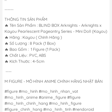
------
THÔNG TIN SẢN PHẨM
🔥 Tên Sản Phẩm : BLIND BOX Arknights - Arknights x
Kayou Pearlescent Pageantry Series - Mini Doll (Kayou)
🔥 Hãng : Kayou ( Chính Hãng )
🔥 Số Lượng : 8 Pack (1 Box)
🔥 Bao Gồm : 1 Figure (1 Pack)
🔥 Chất Liệu : PVC, ABS
🔥 Kích Thước : 4~5cm
----
M FIGURE - MÔ HÌNH ANIME CHÍNH HÃNG NHẬT BẢN
#figure #mo_hinh #mo_hinh_nhan_vat
#mo_hinh_anime #anime_figure #figure
#mo_hinh_chinh_hang #mo_hinh_figure
#figure_chinh_hang #mo_hinh_tinh #nendoroid