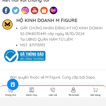
HỘ KINH DOANH M FIGURE
GIẤY CHỨNG NHẬN ĐĂNG KÝ HỘ KINH DOANH
Số 01K8035445 cấp ngày 18/10/2024
Tại UBND QUẬN NAM TỪ LIÊM
MST: 8717131113
Bản quyền thuộc về M Figure. Cung cấp bởi Sapo.
Trang chủ
Danh mục
Liên hệ
Tài khoản
Giỏ hàng