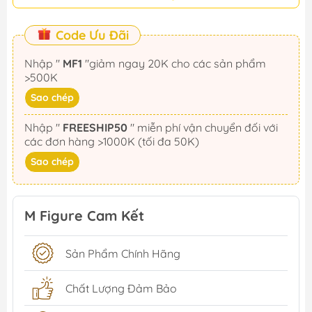
Code Ưu Đãi
Nhập "
MF1
"giảm ngay 20K cho các sản phẩm
>500K
Sao chép
Nhập "
FREESHIP50
" miễn phí vận chuyển đối với
các đơn hàng >1000K (tối đa 50K)
Sao chép
M Figure Cam Kết
Sản Phẩm Chính Hãng
Chất Lượng Đảm Bảo