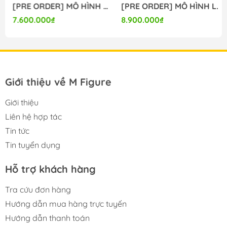
[PRE ORDER] MÔ HÌNH Bunny Suit Planning - Sophia F. Shirring - 1/6 - Sister Ver., Bright Edition (Magi Arts) FIGURE CHÍNH HÃNG
[PRE ORDER] MÔ HÌNH Limelight Lemonade Jam - Harumi Ena - 1/3.5 (Alice Glint) FIGURE CHÍNH HÃNG
---
7.600.000₫
8.900.000₫
Giới thiệu về M Figure
Giới thiệu
Liên hệ hợp tác
Tin tức
Tin tuyển dụng
Hỗ trợ khách hàng
Tra cứu đơn hàng
Hướng dẫn mua hàng trực tuyến
Hướng dẫn thanh toán