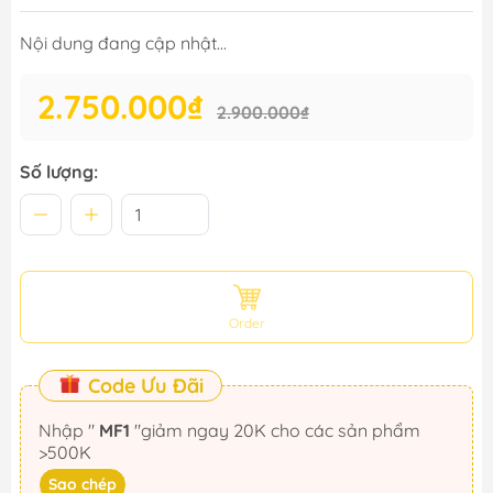
Nội dung đang cập nhật...
2.750.000₫
2.900.000₫
Số lượng:
Order
Code Ưu Đãi
Nhập "
MF1
"giảm ngay 20K cho các sản phẩm
>500K
Sao chép