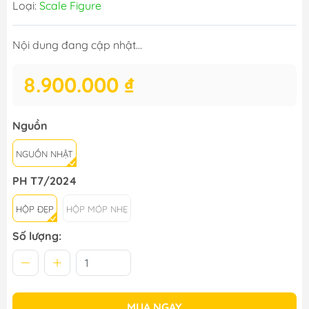
Loại:
Scale Figure
Nội dung đang cập nhật...
8.900.000 ₫
Nguồn
NGUỒN NHẬT
PH T7/2024
HỘP ĐẸP
HỘP MÓP NHẸ
Số lượng:
MUA NGAY