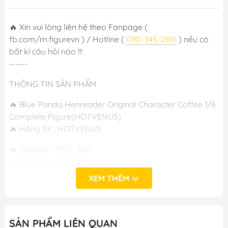
🔥 Xin vui lòng liên hệ theo Fanpage (
fb.com/m.figurevn ) / Hotline (
090-345-2816
) nếu có
bất kì câu hỏi nào !!!
------
THÔNG TIN SẢN PHẨM
🔥 Blue Panda Henreader Original Character Coffee 1/6
Complete Figure(HOTVENUS)
🔥 Hãng SX : HOTVENUS
🔥 Chất liệu : PVC, ABS
🔥 Chiều cao: 190mm
🔥 Phát hành :T7/2024
XEM THÊM
🔥 Cast Off : Có
-----
SẢN PHẨM LIÊN QUAN