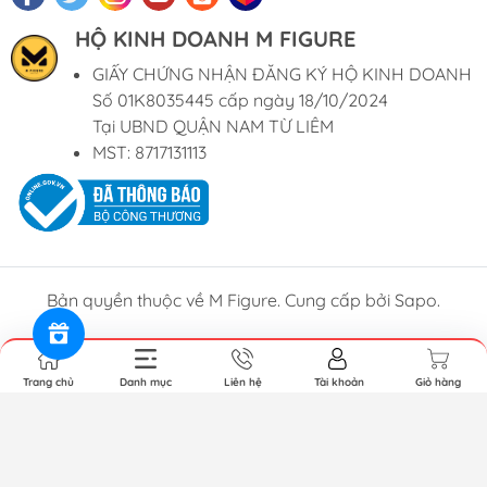
HỘ KINH DOANH M FIGURE
GIẤY CHỨNG NHẬN ĐĂNG KÝ HỘ KINH DOANH
Số 01K8035445 cấp ngày 18/10/2024
Tại UBND QUẬN NAM TỪ LIÊM
MST: 8717131113
Bản quyền thuộc về M Figure. Cung cấp bởi Sapo.
Trang chủ
Danh mục
Liên hệ
Tài khoản
Giỏ hàng