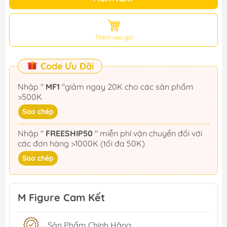
Thêm vào giỏ
Code Ưu Đãi
Nhập "
MF1
"giảm ngay 20K cho các sản phẩm
>500K
Sao chép
Nhập "
FREESHIP50
" miễn phí vận chuyển đối với
các đơn hàng >1000K (tối đa 50K)
Sao chép
M Figure Cam Kết
Sản Phẩm Chính Hãng