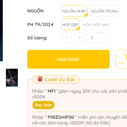
NGUỒN
NGUỒN NHẬT
NGUỒN TRUNG
PH T9/2024
HỘP ĐẸP
HỘP MÓP NHẸ
Số lượng:
MUA NGAY
Thêm 
Code Ưu Đãi
Nhập "
MF1
"giảm ngay 20K cho các sản phẩm
>500K
Sao chép
Nhập "
FREESHIP50
" miễn phí vận chuyển đối
với các đơn hàng >1000K (tối đa 50K)