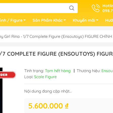
Hotli
098.7
ình / Figure
Sản Phẩm Khác
Khuyến mãi
Hướ
 Girl Rina - 1/7 Complete Figure (Ensoutoys) FIGURE CHÍN
1/7 COMPLETE FIGURE (ENSOUTOYS) FIGUR
Tình trạng:
Tạm hết hàng
|
Thương hiệu:
Ensou
Loại:
Scale Figure
Nội dung đang cập nhật...
5.600.000 ₫