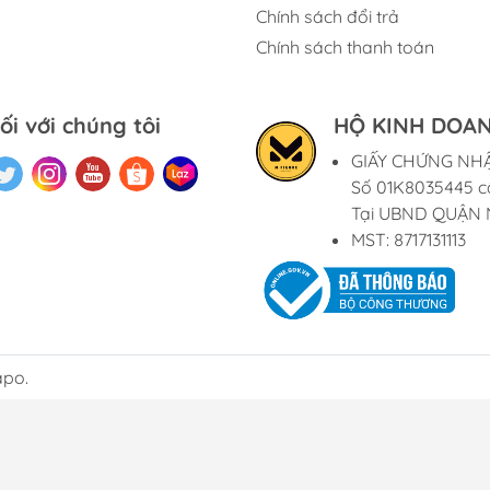
Chính sách đổi trả
Chính sách thanh toán
ối với chúng tôi
HỘ KINH DOAN
GIẤY CHỨNG NH
Số 01K8035445 c
Tại UBND QUẬN 
MST: 8717131113
apo.