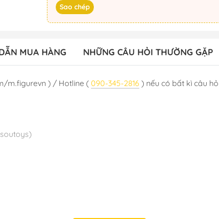
Sao chép
DẪN MUA HÀNG
NHỮNG CÂU HỎI THƯỜNG GẶP
m/m.figurevn ) / Hotline (
090-345-2816
) nếu có bất kì câu hỏi
nsoutoys)
 T9/2024