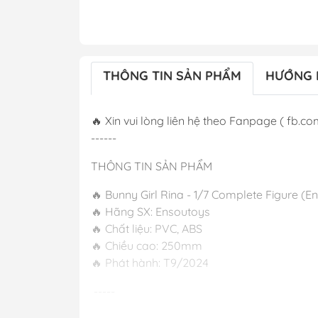
THÔNG TIN SẢN PHẨM
HƯỚNG 
🔥 Xin vui lòng liên hệ theo Fanpage ( fb.co
------
THÔNG TIN SẢN PHẨM
🔥 Bunny Girl Rina - 1/7 Complete Figure (E
🔥 Hãng SX: Ensoutoys
🔥 Chất liệu: PVC, ABS
🔥 Chiều cao: 250mm
🔥 Phát hành:
-----