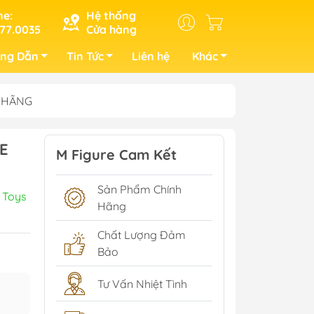
ne:
Hệ thống
77.0035
Cửa hàng
ng Dẫn
Tin Tức
Liên hệ
Khác
H HÃNG
E
M Figure Cam Kết
Sản Phẩm Chính
 Toys
Hãng
Chất Lượng Đảm
Bảo
Tư Vấn Nhiệt Tình