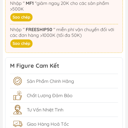
Nhập "
MF1
"giảm ngay 20K cho các sản phẩm
>500K
Sao chép
Nhập "
FREESHIP50
" miễn phí vận chuyển đối với
các đơn hàng >1000K (tối đa 50K)
Sao chép
M Figure Cam Kết
Sản Phẩm Chính Hãng
Chất Lượng Đảm Bảo
Tư Vấn Nhiệt Tình
Giao Hàng Hoả Tốc