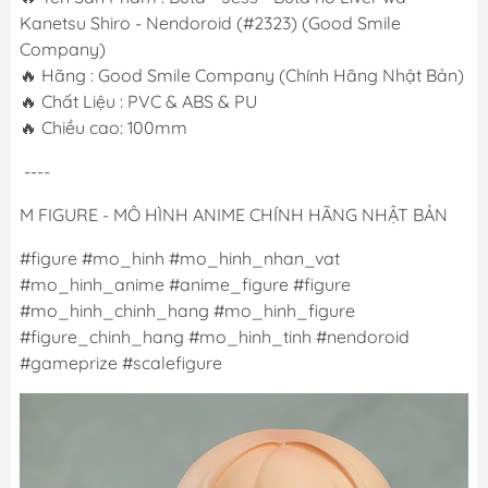
Kanetsu Shiro - Nendoroid (#2323) (Good Smile
Company)
🔥 Hãng : Good Smile Company (Chính Hãng Nhật Bản)
🔥 Chất Liệu : PVC & ABS & PU
🔥 Chiều cao: 100mm
----
M FIGURE - MÔ HÌNH ANIME CHÍNH HÃNG NHẬT BẢN
#figure #mo_hinh #mo_hinh_nhan_vat
#mo_hinh_anime #anime_figure #figure
#mo_hinh_chinh_hang #mo_hinh_figure
#figure_chinh_hang #mo_hinh_tinh #nendoroid
#gameprize #scalefigure