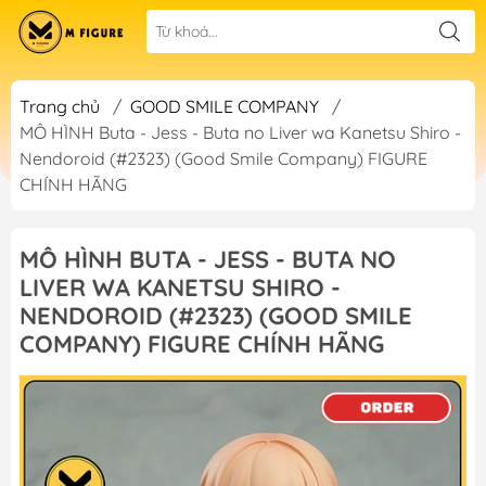
Trang chủ
/
GOOD SMILE COMPANY
/
MÔ HÌNH Buta - Jess - Buta no Liver wa Kanetsu Shiro -
Nendoroid (#2323) (Good Smile Company) FIGURE
CHÍNH HÃNG
MÔ HÌNH BUTA - JESS - BUTA NO
LIVER WA KANETSU SHIRO -
NENDOROID (#2323) (GOOD SMILE
COMPANY) FIGURE CHÍNH HÃNG