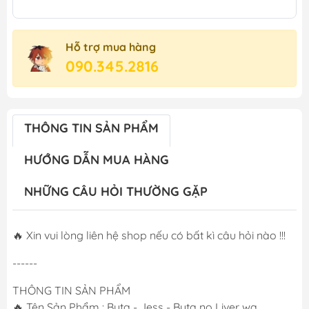
Hỗ trợ mua hàng
090.345.2816
THÔNG TIN SẢN PHẨM
HƯỚNG DẪN MUA HÀNG
NHỮNG CÂU HỎI THƯỜNG GẶP
🔥 Xin vui lòng liên hệ shop nếu có bất kì câu hỏi nào !!!
------
THÔNG TIN SẢN PHẨM
🔥 Tên Sản Phẩm : Buta - Jess - Buta no Liver wa