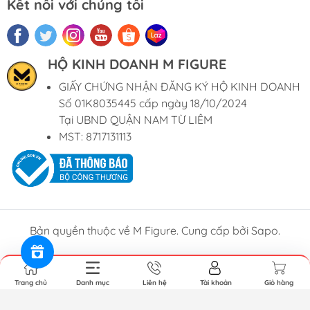
Kết nối với chúng tôi
HỘ KINH DOANH M FIGURE
GIẤY CHỨNG NHẬN ĐĂNG KÝ HỘ KINH DOANH
Số 01K8035445 cấp ngày 18/10/2024
Tại UBND QUẬN NAM TỪ LIÊM
MST: 8717131113
Bản quyền thuộc về M Figure. Cung cấp bởi Sapo.
Trang chủ
Danh mục
Liên hệ
Tài khoản
Giỏ hàng