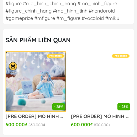
#figure #mo_hinh_chinh_hang #mo_hinh_figure
#figure_chinh_hang #mo_hinh_tinh #nendoroid
#gameprize #mfigure #m_figure #vocaloid #miku
SẢN PHẨM LIÊN QUAN
- 28%
- 28%
[PRE ORDER] MÔ HÌNH BanG Dream! - BanG Dream! Ave Mujica - Togawa Sakiko - Yumemirize - ～Pajama Party!～ (Sega Fave) FIGURE CHÍNH HÃNG
[PRE ORDER] MÔ HÌNH BanG Dream! - BanG Dream! Ave Mujica - Wakaba Mutsumi - Yumemirize - ～Pajama Party!～ (Sega Fave) FIGURE CHÍNH HÃNG
600.000₫
600.000₫
830.000₫
830.000₫