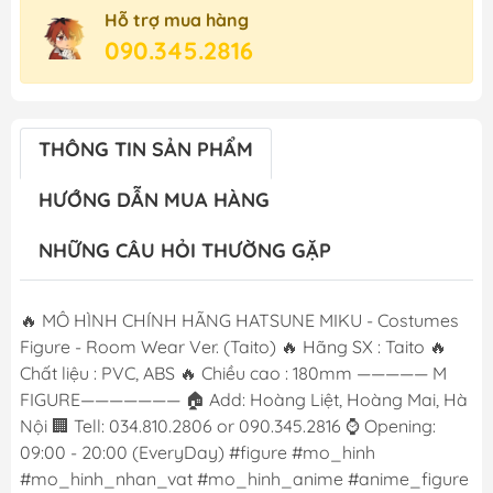
Hỗ trợ mua hàng
090.345.2816
THÔNG TIN SẢN PHẨM
HƯỚNG DẪN MUA HÀNG
NHỮNG CÂU HỎI THƯỜNG GẶP
🔥 MÔ HÌNH CHÍNH HÃNG HATSUNE MIKU - Costumes
Figure - Room Wear Ver. (Taito) 🔥 Hãng SX : Taito 🔥
Chất liệu : PVC, ABS 🔥 Chiều cao : 180mm ————— M
FIGURE——————— 🏠 Add: Hoàng Liệt, Hoàng Mai, Hà
Nội 🏢 Tell: 034.810.2806 or 090.345.2816 ⌚️ Opening:
09:00 - 20:00 (EveryDay) #figure #mo_hinh
#mo_hinh_nhan_vat #mo_hinh_anime #anime_figure