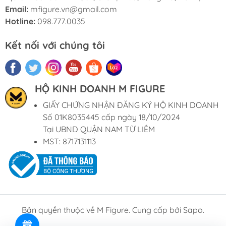
Email:
mfigure.vn@gmail.com
Hotline:
098.777.0035
Kết nối với chúng tôi
HỘ KINH DOANH M FIGURE
GIẤY CHỨNG NHẬN ĐĂNG KÝ HỘ KINH DOANH
Số 01K8035445 cấp ngày 18/10/2024
Tại UBND QUẬN NAM TỪ LIÊM
MST: 8717131113
Bản quyền thuộc về M Figure. Cung cấp bởi Sapo.