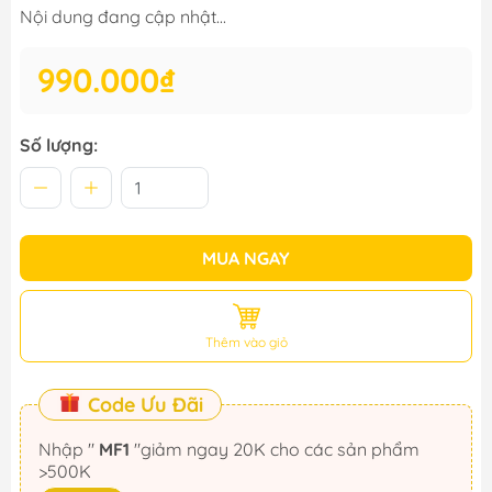
Nội dung đang cập nhật...
990.000₫
Số lượng:
MUA NGAY
Thêm vào giỏ
Code Ưu Đãi
Nhập "
MF1
"giảm ngay 20K cho các sản phẩm
>500K