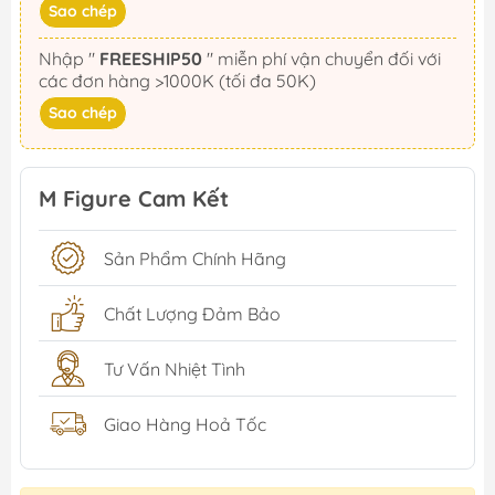
Sao chép
Nhập "
FREESHIP50
" miễn phí vận chuyển đối với
các đơn hàng >1000K (tối đa 50K)
Sao chép
M Figure Cam Kết
Sản Phẩm Chính Hãng
Chất Lượng Đảm Bảo
Tư Vấn Nhiệt Tình
Giao Hàng Hoả Tốc