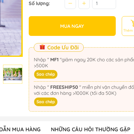
Số lượng:
MUA NGAY
Thêm 
Code Ưu Đãi
Nhập "
MF1
"giảm ngay 20K cho các sản phẩm
>500K
Sao chép
Nhập "
FREESHIP50
" miễn phí vận chuyển đối
với các đơn hàng >1000K (tối đa 50K)
Sao chép
DẪN MUA HÀNG
NHỮNG CÂU HỎI THƯỜNG GẶP