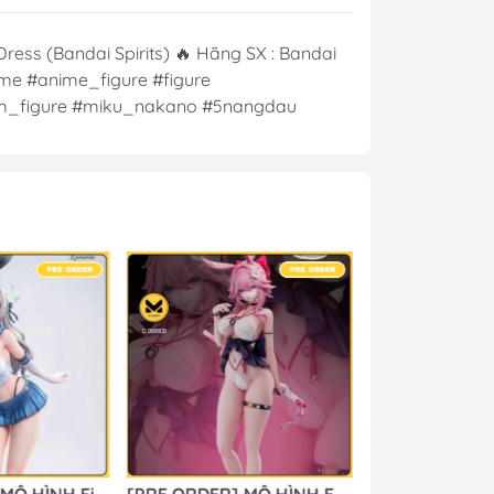
ss (Bandai Spirits) 🔥 Hãng SX : Bandai
ime #anime_figure #figure
#m_figure #miku_nakano #5nangdau
[PRE ORDER] MÔ HÌNH Firefly - Honkai Star Rail (Lunaria Studio) FIGURE CHÍNH HÃNG
[PRE ORDER] MÔ HÌNH Evanescia - Honkai Star Rail (Summer Studio) FIGURE CHÍNH HÃNG