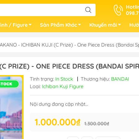
Hotli
098.7
ình / Figure
Sản Phẩm Khác
Khuyến mãi
Hướ
KANO - ICHIBAN KUJI (C Prize) - One Piece Dress (Bandai Spi
C PRIZE) - ONE PIECE DRESS (BANDAI SPIR
Tình trạng:
In Stock
|
Thương hiệu:
BANDAI
Loại:
Ichiban Kuji Figure
Nội dung đang cập nhật...
1.000.000₫
1.300.000₫