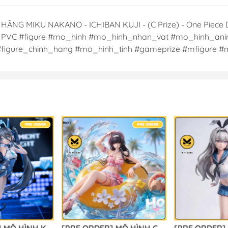
G MIKU NAKANO - ICHIBAN KUJI - (C Prize) - One Piece Dre
: ABS, PVC #figure #mo_hinh #mo_hinh_nhan_vat #mo_hinh_an
figure_chinh_hang #mo_hinh_tinh #gameprize #mfigure 
[PRE ORDER] MÔ HÌNH Kei & Aris - Blue Archive (ACGN 02 Studio) FIGURE CHÍNH HÃNG
[PRE ORDER] MÔ HÌNH Chisa Swimsuit Ver. - Wuthering Waves (Yaomengmeng Studio) FIGURE CHÍNH HÃNG