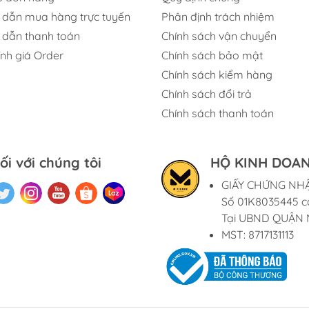
dẫn mua hàng trực tuyến
Phân định trách nhiệm
dẫn thanh toán
Chính sách vận chuyển
ính giá Order
Chính sách bảo mật
Chính sách kiểm hàng
Chính sách đổi trả
Chính sách thanh toán
ối với chúng tôi
HỘ KINH DOAN
GIẤY CHỨNG NH
Số 01K8035445 c
Tại UBND QUẬN 
MST: 8717131113