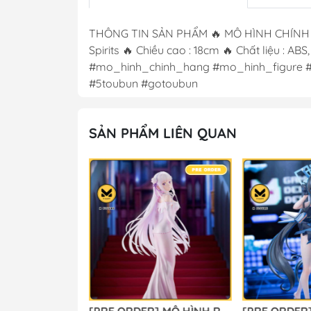
THÔNG TIN SẢN PHẨM 🔥 MÔ HÌNH CHÍNH HÃN
Spirits 🔥 Chiều cao : 18cm 🔥 Chất liệu 
#mo_hinh_chinh_hang #mo_hinh_figure #
#5toubun #gotoubun
SẢN PHẨM LIÊN QUAN
[PRE ORDER] MÔ HÌNH Fate/Grand Order - Olgamarie Animusphere - Gracemaster - Ichiban Kuji - Ichiban Kuji Fate/Grand Order (Tentative) (Last One Prize) - 1/7 (Bandai Spirits) FIGURE CHÍNH HÃNG
[PRE ORDER] MÔ HÌNH Re:Zero kara Hajimeru Isekai Seikatsu - Emilia - 1/7 - Wedding Dress Ver (Design Coco) FIGURE CHÍNH HÃNG