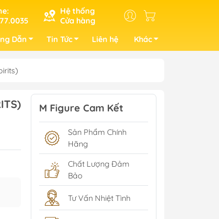
ne:
Hệ thống
77.0035
Cửa hàng
ng Dẫn
Tin Tức
Liên hệ
Khác
rits)
ITS)
M Figure Cam Kết
Sản Phẩm Chính
Hãng
Chất Lượng Đảm
Bảo
Tư Vấn Nhiệt Tình