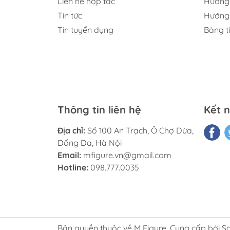
Liên hệ hợp tác
Hướng 
Tin tức
Hướng 
Tin tuyển dụng
Bảng t
Thông tin liên hệ
Kết n
Địa chỉ:
Số 100 An Trạch, Ô Chợ Dừa,
Đống Đa, Hà Nội
Email:
mfigure.vn@gmail.com
Hotline:
098.777.0035
Bản quyền thuộc về M Figure. Cung cấp bởi S