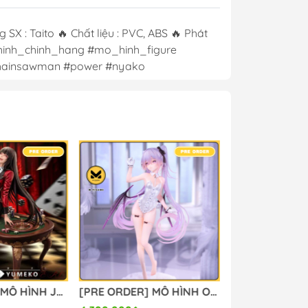
: Taito 🔥 Chất liệu : PVC, ABS 🔥 Phát
hinh_chinh_hang #mo_hinh_figure
#chainsawman #power #nyako
[PRE ORDER] MÔ HÌNH Jabami Yumeko - Kakegurui (MBB Studio) FIGURE CHÍNH HÃNG
[PRE ORDER] MÔ HÌNH Original - Eve - 1/6 - Agape ver. (Omaha) FIGURE CHÍNH HÃNG