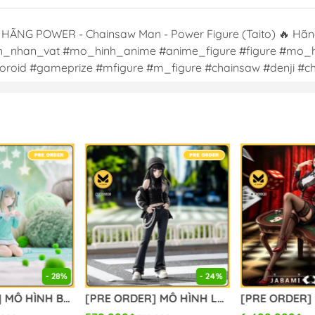
 POWER - Chainsaw Man - Power Figure (Taito) 🔥 Hãng SX 
nh_nhan_vat #mo_hinh_anime #anime_figure #figure #mo_
oroid #gameprize #mfigure #m_figure #chainsaw #denji 
- 28%
- 24%
[PRE ORDER] MÔ HÌNH BanG Dream! - BanG Dream! Ave Mujica - Wakaba Mutsumi - Yumemirize - ～Pajama Party!～ (Sega Fave) FIGURE CHÍNH HÃNG
[PRE ORDER] MÔ HÌNH Lycoris Recoil - Inoue Takina - High Premium Figure - Street Snap (Sega Fave) FIGURE CHÍNH HÃNG