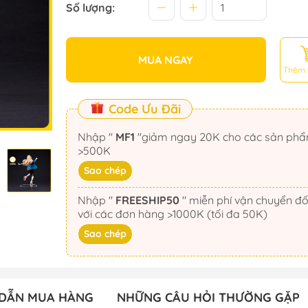
Số lượng:
MUA NGAY
Thêm 
Code Ưu Đãi
Nhập "
MF1
"giảm ngay 20K cho các sản phẩm
>500K
Sao chép
Nhập "
FREESHIP50
" miễn phí vận chuyển đối
với các đơn hàng >1000K (tối đa 50K)
Sao chép
DẪN MUA HÀNG
NHỮNG CÂU HỎI THƯỜNG GẶP