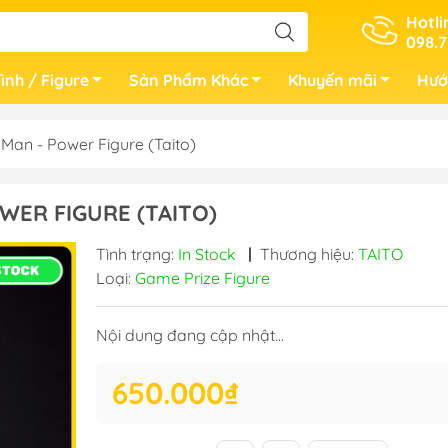
Hotli
098.7
ình / Figure
Sản Phẩm Khác
Khuyến mãi
Hướ
an - Power Figure (Taito)
WER FIGURE (TAITO)
Tình trạng:
In Stock
|
Thương hiệu:
TAITO
Loại:
Game Prize Figure
Nội dung đang cập nhật...
650.000₫