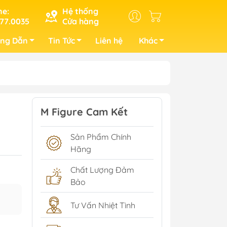
ne:
Hệ thống
77.0035
Cửa hàng
ng Dẫn
Tin Tức
Liên hệ
Khác
M Figure Cam Kết
Sản Phẩm Chính
Hãng
Chất Lượng Đảm
Bảo
Tư Vấn Nhiệt Tình