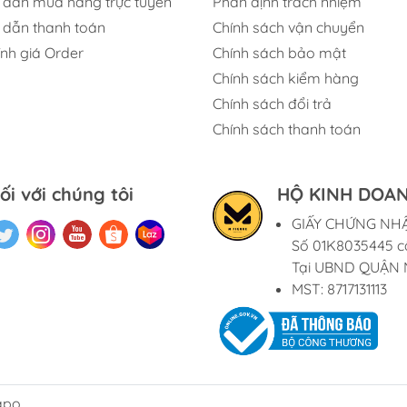
dẫn mua hàng trực tuyến
Phân định trách nhiệm
dẫn thanh toán
Chính sách vận chuyển
ính giá Order
Chính sách bảo mật
Chính sách kiểm hàng
Chính sách đổi trả
Chính sách thanh toán
ối với chúng tôi
HỘ KINH DOAN
GIẤY CHỨNG NH
Số 01K8035445 c
Tại UBND QUẬN 
MST: 8717131113
apo.