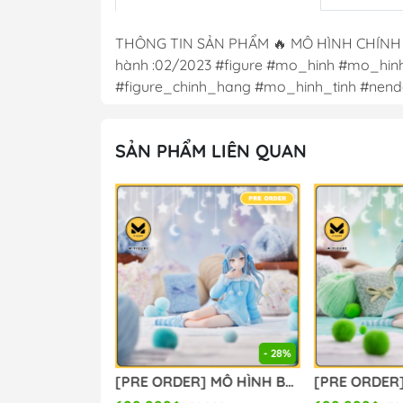
THÔNG TIN SẢN PHẨM 🔥 MÔ HÌNH CHÍNH HÃNG
hành :02/2023 #figure #mo_hinh #mo_hi
#figure_chinh_hang #mo_hinh_tinh #nend
SẢN PHẨM LIÊN QUAN
- 28%
[PRE ORDER] MÔ HÌNH Sparxie x Sparkle - Honkai Star Rail (Miwu Studio) FIGURE CHÍNH HÃNG
[PRE ORDER] MÔ HÌNH BanG Dream! - BanG Dream! Ave Mujica - Togawa Sakiko - Yumemirize - ～Pajama Party!～ (Sega Fave) FIGURE CHÍNH HÃNG