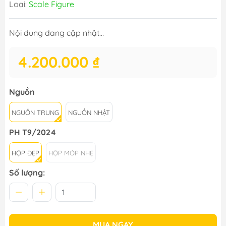
Loại:
Scale Figure
Nội dung đang cập nhật...
4.200.000 ₫
Nguồn
NGUỒN TRUNG
NGUỒN NHẬT
PH T9/2024
HỘP ĐẸP
HỘP MÓP NHẸ
Số lượng:
MUA NGAY