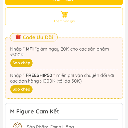
Thêm vào giỏ
Code Ưu Đãi
Nhập "
MF1
"giảm ngay 20K cho các sản phẩm
>500K
Sao chép
Nhập "
FREESHIP50
" miễn phí vận chuyển đối với
các đơn hàng >1000K (tối đa 50K)
Sao chép
M Figure Cam Kết
Sản Phẩm Chính Hãng