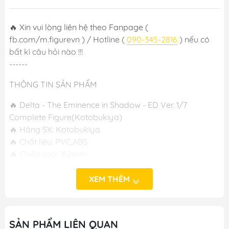
🔥 Xin vui lòng liên hệ theo Fanpage (
fb.com/m.figurevn ) / Hotline (
090-345-2816
) nếu có
bất kì câu hỏi nào !!!
------
THÔNG TIN SẢN PHẨM
🔥 Delta - The Eminence in Shadow - ED Ver. 1/7
Complete Figure(Kotobukiya)
🔥 Hãng SX: Kotobukiya
🔥 Chất liệu: PVC,ABS
🔥 Chiều cao: 162mm
🔥 Phát hành: T9/2024
XEM THÊM
-----
M FIGURE - MÔ HÌNH ANIME CHÍNH HÃNG NHẬT BẢN
SẢN PHẨM LIÊN QUAN