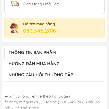
Giao Hàng Hoả Tốc
Hỗ trợ mua hàng
090.345.2816
THÔNG TIN SẢN PHẨM
HƯỚNG DẪN MUA HÀNG
NHỮNG CÂU HỎI THƯỜNG GẶP
🔥 Xin vui lòng liên hệ theo Fanpage (
fb.com/m.figurevn ) / Hotline ( 090-345-2816 ) nếu có
bất kì câu hỏi nào !!!