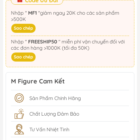
Code Ưu Đãi
Nhập "
MF1
"giảm ngay 20K cho các sản phẩm
>500K
Sao chép
Nhập "
FREESHIP50
" miễn phí vận chuyển đối với
các đơn hàng >1000K (tối đa 50K)
Sao chép
M Figure Cam Kết
Sản Phẩm Chính Hãng
Chất Lượng Đảm Bảo
Tư Vấn Nhiệt Tình