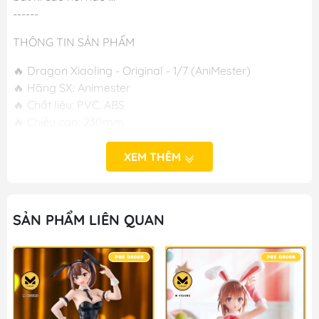
------
THÔNG TIN SẢN PHẨM
🔥 Dragon Xiaoling - Original - 1/7 (AniMester)
🔥 Hãng SX: Animester
🔥 Chất liệu: PVC, ABS
🔥 Chiều cao: 230mm
🔥 Phát hành: T9/2024
XEM THÊM
-----
M FIGURE - MÔ HÌNH ANIME CHÍNH HÃNG NHẬT BẢN
SẢN PHẨM LIÊN QUAN
🔥Cơ sở 1: Số 50 Ngõ 83 Ngọc Hồi - Hoàng Liệt - Hoàng
Mai - Hà Nội
🔥Cơ sở 2: Số 392 Nguyễn Trãi - Trung Văn - Nam Từ
Liêm - Hà Nội
🔥Hotline: 090-345-2816 or 098-777-0035
🔥Website: https://mfigure.vn/