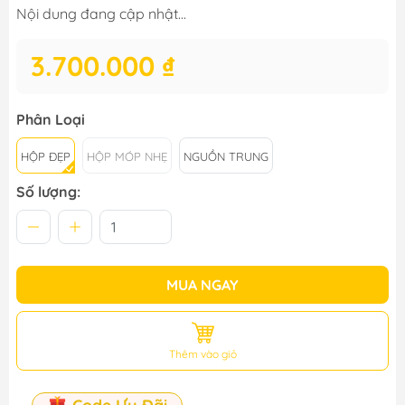
Nội dung đang cập nhật...
3.700.000 ₫
Phân Loại
HỘP ĐẸP
HỘP MÓP NHẸ
NGUỒN TRUNG
Số lượng:
MUA NGAY
Thêm vào giỏ