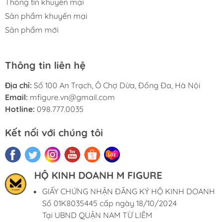
Thông tin khuyến mại
Sản phẩm khuyến mại
Sản phẩm mới
Thông tin liên hệ
Địa chỉ:
Số 100 An Trạch, Ô Chợ Dừa, Đống Đa, Hà Nội
Email:
mfigure.vn@gmail.com
Hotline:
098.777.0035
Kết nối với chúng tôi
HỘ KINH DOANH M FIGURE
GIẤY CHỨNG NHẬN ĐĂNG KÝ HỘ KINH DOANH
Số 01K8035445 cấp ngày 18/10/2024
Tại UBND QUẬN NAM TỪ LIÊM