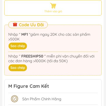
Thêm vào giỏ
Code Ưu Đãi
Nhập "
MF1
"giảm ngay 20K cho các sản phẩm
>500K
Sao chép
Nhập "
FREESHIP50
" miễn phí vận chuyển đối với
các đơn hàng >1000K (tối đa 50K)
Sao chép
M Figure Cam Kết
Sản Phẩm Chính Hãng