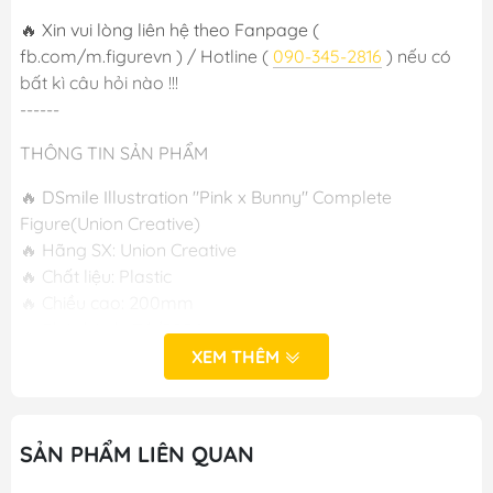
🔥 Xin vui lòng liên hệ theo Fanpage (
fb.com/m.figurevn ) / Hotline (
090-345-2816
) nếu có
bất kì câu hỏi nào !!!
------
THÔNG TIN SẢN PHẨM
🔥 DSmile Illustration "Pink x Bunny" Complete
Figure(Union Creative)
🔥 Hãng SX: Union Creative
🔥 Chất liệu: Plastic
🔥 Chiều cao: 200mm
🔥 Phát hành: T6/2024
XEM THÊM
-----
M FIGURE - MÔ HÌNH ANIME CHÍNH HÃNG NHẬT BẢN
SẢN PHẨM LIÊN QUAN
🔥Add: Ngọc Hồi - Hoàng Liệt - Hoàng Mai - Hà Nội