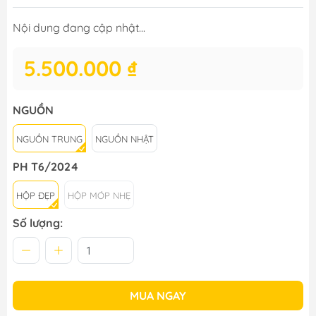
Nội dung đang cập nhật...
5.500.000 ₫
NGUỒN
NGUỒN TRUNG
NGUỒN NHẬT
PH T6/2024
HỘP ĐẸP
HỘP MÓP NHẸ
Số lượng:
MUA NGAY