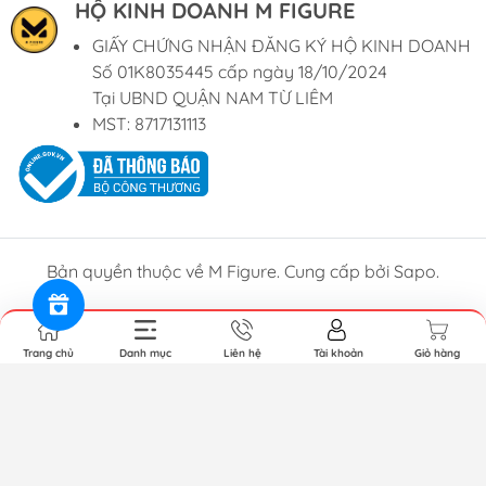
HỘ KINH DOANH M FIGURE
GIẤY CHỨNG NHẬN ĐĂNG KÝ HỘ KINH DOANH
Số 01K8035445 cấp ngày 18/10/2024
Tại UBND QUẬN NAM TỪ LIÊM
MST: 8717131113
Bản quyền thuộc về M Figure. Cung cấp bởi Sapo.
Trang chủ
Danh mục
Liên hệ
Tài khoản
Giỏ hàng