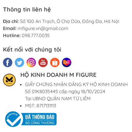
Thông tin liên hệ
Địa chỉ:
Số 100 An Trạch, Ô Chợ Dừa, Đống Đa, Hà Nội
Email:
mfigure.vn@gmail.com
Hotline:
098.777.0035
Kết nối với chúng tôi
HỘ KINH DOANH M FIGURE
GIẤY CHỨNG NHẬN ĐĂNG KÝ HỘ KINH DOANH
Số 01K8035445 cấp ngày 18/10/2024
Tại UBND QUẬN NAM TỪ LIÊM
MST: 8717131113