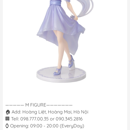
————— M FIGURE———————
🏠 Add: Hoàng Liệt, Hoàng Mai, Hà Nội
🏢 Tell: 098.777.00.35 or 090.345.2816
⌚️ Opening: 09:00 - 20:00 (EveryDay)