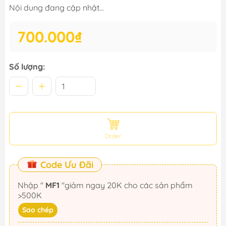
Nội dung đang cập nhật...
700.000₫
Số lượng:
Order
Code Ưu Đãi
Nhập "
MF1
"giảm ngay 20K cho các sản phẩm
>500K
Sao chép