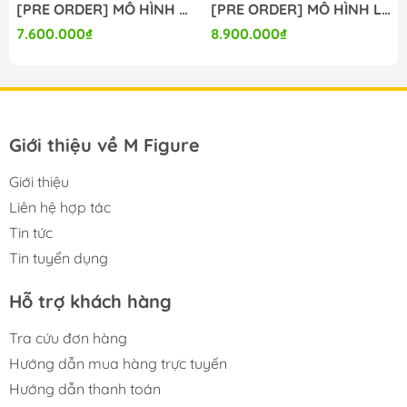
[PRE ORDER] MÔ HÌNH Bunny Suit Planning - Sophia F. Shirring - 1/6 - Sister Ver., Bright Edition (Magi Arts) FIGURE CHÍNH HÃNG
[PRE ORDER] MÔ HÌNH Limelight Lemonade Jam - Harumi Ena - 1/3.5 (Alice Glint) FIGURE CHÍNH HÃNG
7.600.000₫
8.900.000₫
Giới thiệu về M Figure
Giới thiệu
Liên hệ hợp tác
Tin tức
Tin tuyển dụng
Hỗ trợ khách hàng
Tra cứu đơn hàng
Hướng dẫn mua hàng trực tuyến
Hướng dẫn thanh toán