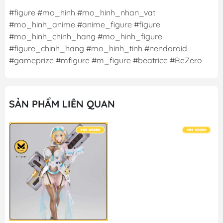
#figure #mo_hinh #mo_hinh_nhan_vat
#mo_hinh_anime #anime_figure #figure
#mo_hinh_chinh_hang #mo_hinh_figure
#figure_chinh_hang #mo_hinh_tinh #nendoroid
#gameprize #mfigure #m_figure #beatrice #ReZero
SẢN PHẨM LIÊN QUAN