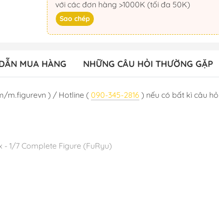
với các đơn hàng >1000K (tối đa 50K)
Sao chép
DẪN MUA HÀNG
NHỮNG CÂU HỎI THƯỜNG GẶP
m/m.figurevn ) / Hotline (
090-345-2816
) nếu có bất kì câu hỏi
x - 1/7 Complete Figure (FuRyu)
 09/2024