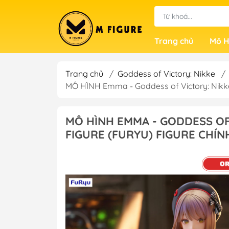
Trang chủ
Mô H
Trang chủ
/
Goddess of Victory: Nikke
/
MÔ HÌNH Emma - Goddess of Victory: Nikke
MÔ HÌNH EMMA - GODDESS OF 
FIGURE (FURYU) FIGURE CHÍ