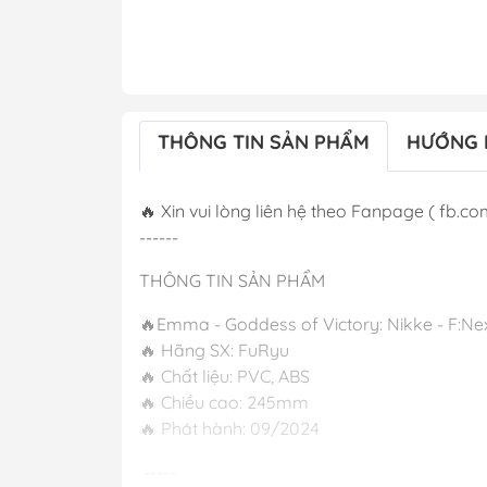
THÔNG TIN SẢN PHẨM
HƯỚNG 
🔥 Xin vui lòng liên hệ theo Fanpage ( fb.co
------
THÔNG TIN SẢN PHẨM
🔥Emma - Goddess of Victory: Nikke - F:Ne
🔥 Hãng SX: FuRyu
🔥 Chất liệu: PVC, ABS
🔥 Chiều cao: 245mm
🔥 Phát hành:
-----