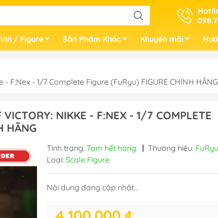
Hotli
098.7
ình / Figure
Sản Phẩm Khác
Khuyến mãi
Hướ
 - F:Nex - 1/7 Complete Figure (FuRyu) FIGURE CHÍNH HÃNG
VICTORY: NIKKE - F:NEX - 1/7 COMPLETE
NH HÃNG
Tình trạng:
Tạm hết hàng
|
Thương hiệu:
FuRy
Loại:
Scale Figure
Nội dung đang cập nhật...
4.100.000 ₫