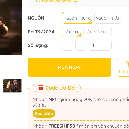
NGUỒN
NGUỒN TRUNG
NGUỒN NHẬT
PH T9/2024
HỘP ĐẸP
HỘP MÓP NHẸ
Số lượng:
MUA NGAY
Thêm 
Code Ưu Đãi
Nhập "
MF1
"giảm ngay 20K cho các sản phẩm
>500K
Sao chép
Nhập "
FREESHIP50
" miễn phí vận chuyển đối