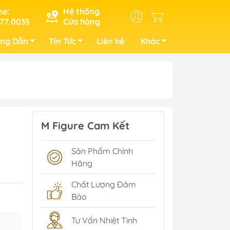
ne:
Hệ thống
77.0035
Cửa hàng
ng Dẫn
Tin Tức
Liên hệ
Khác
M Figure Cam Kết
Sản Phẩm Chính
u
Hãng
Chất Lượng Đảm
Bảo
Tư Vấn Nhiệt Tình