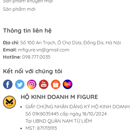
Sản phẩm khuyến mại
Sản phẩm mới
Thông tin liên hệ
Địa chỉ:
Số 100 An Trạch, Ô Chợ Dừa, Đống Đa, Hà Nội
Email:
mfigure.vn@gmail.com
Hotline:
098.777.0035
Kết nối với chúng tôi
HỘ KINH DOANH M FIGURE
GIẤY CHỨNG NHẬN ĐĂNG KÝ HỘ KINH DOANH
Số 01K8035445 cấp ngày 18/10/2024
Tại UBND QUẬN NAM TỪ LIÊM
MST: 8717131113