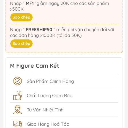
Nhập "
MF1
"giảm ngay 20K cho các sản phẩm
>500K
Sao chép
Nhập "
FREESHIP50
" miễn phí vận chuyển đối với
các đơn hàng >1000K (tối đa 50K)
Sao chép
M Figure Cam Kết
Sản Phẩm Chính Hãng
Chất Lượng Đảm Bảo
Tư Vấn Nhiệt Tình
Giao Hàng Hoả Tốc