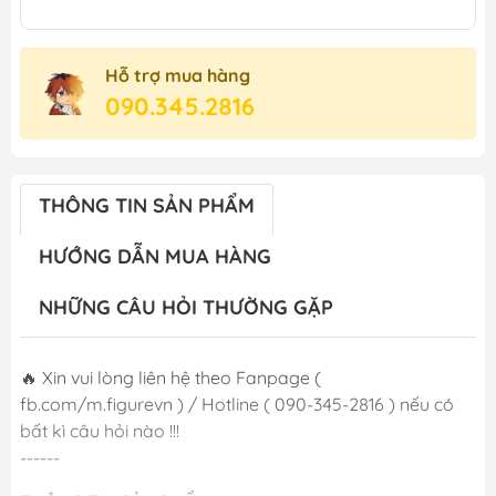
Hỗ trợ mua hàng
090.345.2816
THÔNG TIN SẢN PHẨM
HƯỚNG DẪN MUA HÀNG
NHỮNG CÂU HỎI THƯỜNG GẶP
🔥 Xin vui lòng liên hệ theo Fanpage (
fb.com/m.figurevn ) / Hotline ( 090-345-2816 ) nếu có
bất kì câu hỏi nào !!!
------