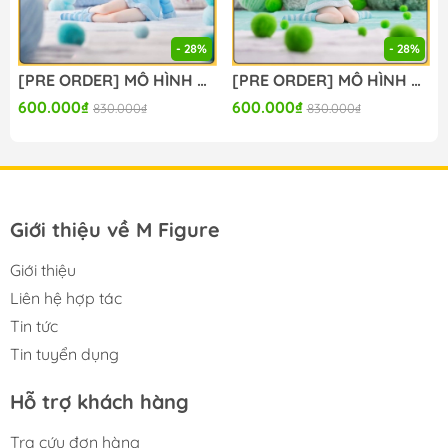
#mo_hinh_anime #anime_figure #figure
#mo_hinh_chinh_hang #mo_hinh_figure
- 28%
- 28%
#figure_chinh_hang #mo_hinh_tinh #nendoroid
[PRE ORDER] MÔ HÌNH BanG Dream! - BanG Dream! Ave Mujica - Togawa Sakiko - Yumemirize - ～Pajama Party!～ (Sega Fave) FIGURE CHÍNH HÃNG
[PRE ORDER] MÔ HÌNH BanG Dream! - BanG Dream! Ave Mujica - Wakaba Mutsumi - Yumemirize - ～Pajama Party!～ (Sega Fave) FIGURE CHÍNH HÃNG
#gameprize #scalefigure
600.000₫
600.000₫
830.000₫
830.000₫
---
Giới thiệu về M Figure
Giới thiệu
Liên hệ hợp tác
Tin tức
Tin tuyển dụng
Hỗ trợ khách hàng
Tra cứu đơn hàng