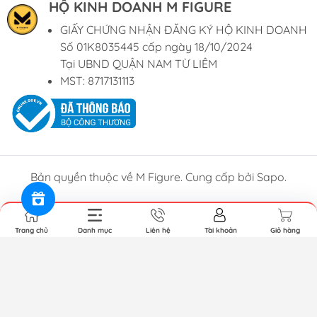
HỘ KINH DOANH M FIGURE
GIẤY CHỨNG NHẬN ĐĂNG KÝ HỘ KINH DOANH
Số 01K8035445 cấp ngày 18/10/2024
Tại UBND QUẬN NAM TỪ LIÊM
MST: 8717131113
Bản quyền thuộc về M Figure. Cung cấp bởi Sapo.
Trang chủ
Danh mục
Liên hệ
Tài khoản
Giỏ hàng