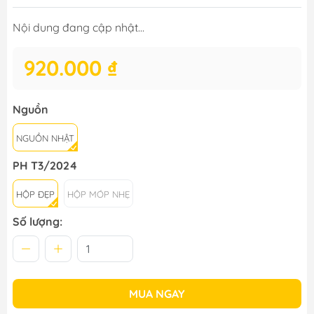
Nội dung đang cập nhật...
920.000 ₫
Nguồn
NGUỒN NHẬT
PH T3/2024
HỘP ĐẸP
HỘP MÓP NHẸ
Số lượng:
MUA NGAY