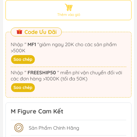
Thêm vào giỏ
Code Ưu Đãi
Nhập "
MF1
"giảm ngay 20K cho các sản phẩm
>500K
Sao chép
Nhập "
FREESHIP50
" miễn phí vận chuyển đối với
các đơn hàng >1000K (tối đa 50K)
Sao chép
M Figure Cam Kết
Sản Phẩm Chính Hãng