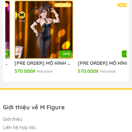
🔥Hotline: 090-345-2816 or 098-777-0035
🔥Website: https://mfigure.com/
#figure #mo_hinh #mo_hinh_nhan_vat
#mo_hinh_anime #anime_figure #figure
#mo_hinh_chinh_hang #mo_hinh_figure
#figure_chinh_hang #mo_hinh_tinh #nendoroid
#gameprize #scalefigure
- 24%
- 24%
-----
[PRE ORDER] MÔ HÌNH Seitokai ni mo Ana wa Aru! - Kotobuki Hisako - BiCute Bunnies (FuRyu) FIGURE CHÍNH HÃNG
[PRE ORDER] MÔ HÌNH To Aru Kagaku no Railgun - Misaka Mikoto - Moflock - Fluffy Bunny Ver. (Taito) FIGURE CHÍNH HÃNG
570.000₫
570.000₫
750.000₫
750.000₫
Giới thiệu về M Figure
Giới thiệu
Liên hệ hợp tác