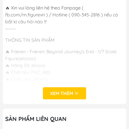
🔥 Xin vui lòng liên hệ theo Fanpage (
fb.com/m.figurevn ) / Hotline ( 090-345-2816 ) nếu có
bất kì câu hỏi nào !!!
------
THÔNG TIN SẢN PHẨM
🔥 Frieren - Frieren: Beyond Journey's End - 1/7 Scale
Figure(elcoco)
🔥 Hãng SX: elcoco
🔥 Chất liệu: PVC, ABS
🔥 Chiều cao: 110mm
🔥 Phát hành: T3/2024
XEM THÊM
-----
M FIGURE - MÔ HÌNH ANIME CHÍNH HÃNG NHẬT BẢN
SẢN PHẨM LIÊN QUAN
🔥Add: Ngọc Hồi - Hoàng Liệt - Hoàng Mai - Hà Nội