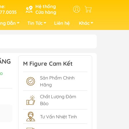
ne:
Hệ thống
77.0035
Cửa hàng
ng Dẫn
Tin Tức
Liên hệ
Khác
HÃNG
M Figure Cam Kết
yo
Sản Phẩm Chính
Hãng
Chất Lượng Đảm
Bảo
Tư Vấn Nhiệt Tình