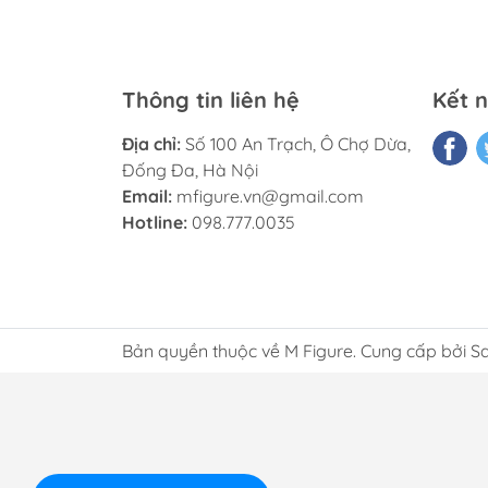
Thông tin liên hệ
Kết n
Địa chỉ:
Số 100 An Trạch, Ô Chợ Dừa,
Đống Đa, Hà Nội
Email:
mfigure.vn@gmail.com
Hotline:
098.777.0035
Bản quyền thuộc về M Figure. Cung cấp bởi S