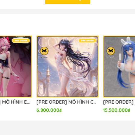
 NHẬT BẢN
- Hà Nội
o_hinh_anime #anime_figure #figure #mo_hinh_chinh_han
calefigure
[PRE ORDER] MÔ HÌNH Evanescia - Honkai Star Rail (Summer Studio) FIGURE CHÍNH HÃNG
[PRE ORDER] MÔ HÌNH Columbina - Genshin Impact (Hui Gu Niang Studio) FIGURE CHÍNH HÃNG
6.800.000₫
15.500.000₫