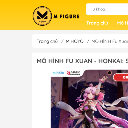
Trang chủ
Mô H
Trang chủ
/
MIHOYO
/
MÔ HÌNH Fu Xuan 
MÔ HÌNH FU XUAN - HONKAI: S