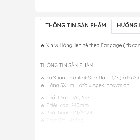
THÔNG TIN SẢN PHẨM
HƯỚNG 
🔥 Xin vui lòng liên hệ theo Fanpage ( fb.co
------
THÔNG TIN SẢN PHẨM
🔥 Fu Xuan - Honkai: Star Rail - 1/7 (miHoY
🔥 Hãng SX : miHoYo x Apex Innovation
🔥 Chất liệu : PVC, ABS
🔥 Chiều cao: 240mm
🔥 Phát hành 
🔥 Cast Off : Không
-----