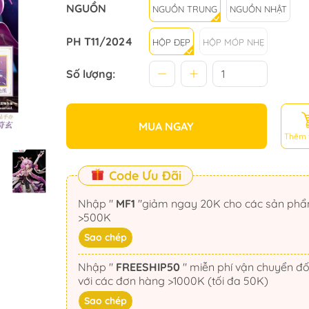
NGUỒN
NGUỒN TRUNG
NGUỒN NHẬT
PH T11/2024
HỘP ĐẸP
HỘP MÓP NHẸ
Số lượng:
MUA NGAY
Thêm 
Code Ưu Đãi
Nhập "
MF1
"giảm ngay 20K cho các sản phẩm
>500K
Sao chép
Nhập "
FREESHIP50
" miễn phí vận chuyển đối
với các đơn hàng >1000K (tối đa 50K)
Sao chép