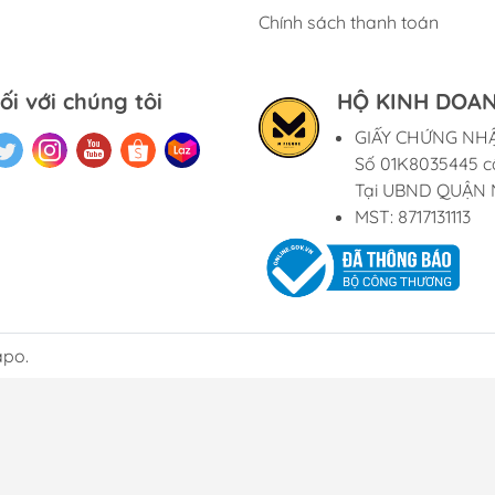
Chính sách thanh toán
ối với chúng tôi
HỘ KINH DOAN
GIẤY CHỨNG NH
Số 01K8035445 c
Tại UBND QUẬN 
MST: 8717131113
apo.