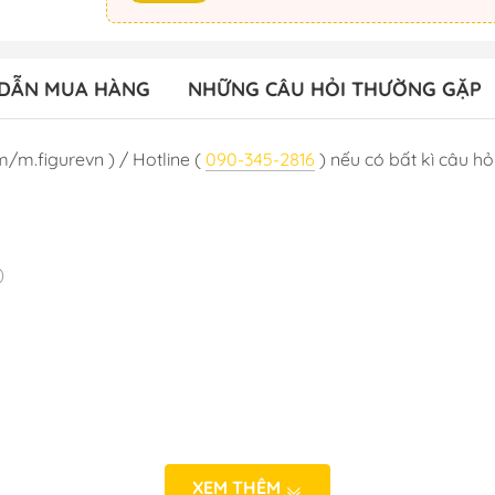
DẪN MUA HÀNG
NHỮNG CÂU HỎI THƯỜNG GẶP
m/m.figurevn ) / Hotline (
090-345-2816
) nếu có bất kì câu hỏi
o)
:T11/2024
XEM THÊM