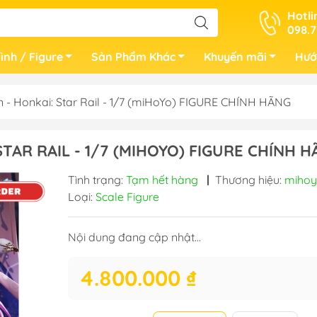
Hotli
098.7
ình / Figure
Sản Phẩm Khác
Khuyến mãi
Hướ
- Honkai: Star Rail - 1/7 (miHoYo) FIGURE CHÍNH HÃNG
TAR RAIL - 1/7 (MIHOYO) FIGURE CHÍNH 
Tình trạng:
Tạm hết hàng
|
Thương hiệu:
miho
Loại:
Scale Figure
Nội dung đang cập nhật...
4.800.000 ₫