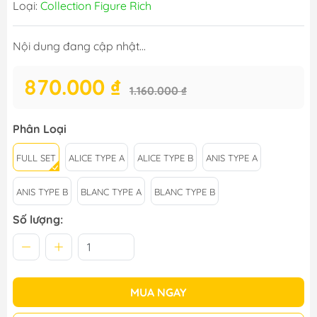
Loại:
Collection Figure Rich
Nội dung đang cập nhật...
870.000 ₫
1.160.000 ₫
Phân Loại
FULL SET
ALICE TYPE A
ALICE TYPE B
ANIS TYPE A
ANIS TYPE B
BLANC TYPE A
BLANC TYPE B
Số lượng:
MUA NGAY