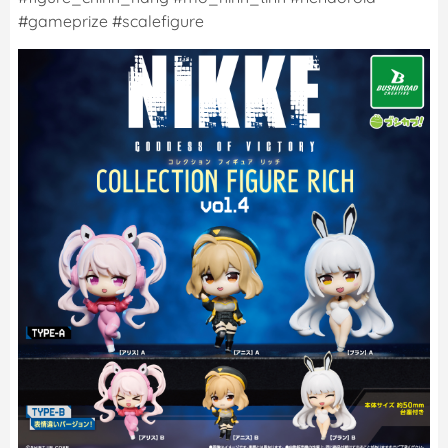
#gameprize #scalefigure