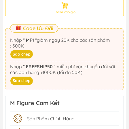
Thêm vào giỏ
Code Ưu Đãi
Nhập "
MF1
"giảm ngay 20K cho các sản phẩm
>500K
Sao chép
Nhập "
FREESHIP50
" miễn phí vận chuyển đối với
các đơn hàng >1000K (tối đa 50K)
Sao chép
M Figure Cam Kết
Sản Phẩm Chính Hãng