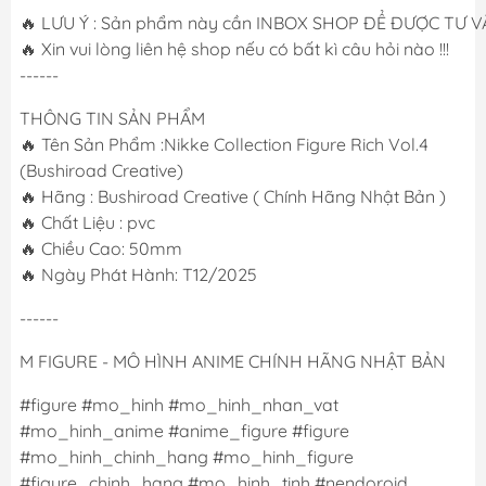
🔥 LƯU Ý : Sản phẩm này cần INBOX SHOP ĐỂ ĐƯỢC TƯ VẤN
🔥 Xin vui lòng liên hệ shop nếu có bất kì câu hỏi nào !!!
------
THÔNG TIN SẢN PHẨM
🔥 Tên Sản Phẩm :Nikke Collection Figure Rich Vol.4
(Bushiroad Creative)
🔥 Hãng : Bushiroad Creative ( Chính Hãng Nhật Bản )
🔥 Chất Liệu : pvc
🔥 Chiều Cao: 50mm
🔥 Ngày Phát Hành: T12/2025
------
M FIGURE - MÔ HÌNH ANIME CHÍNH HÃNG NHẬT BẢN
#figure #mo_hinh #mo_hinh_nhan_vat
#mo_hinh_anime #anime_figure #figure
#mo_hinh_chinh_hang #mo_hinh_figure
#figure_chinh_hang #mo_hinh_tinh #nendoroid