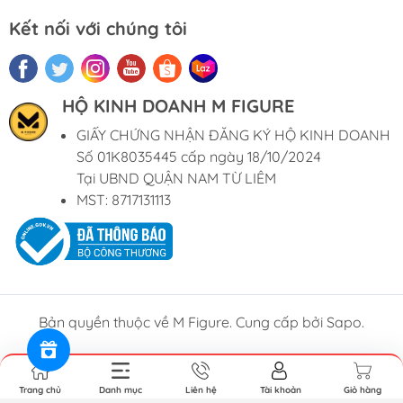
Kết nối với chúng tôi
HỘ KINH DOANH M FIGURE
GIẤY CHỨNG NHẬN ĐĂNG KÝ HỘ KINH DOANH
Số 01K8035445 cấp ngày 18/10/2024
Tại UBND QUẬN NAM TỪ LIÊM
MST: 8717131113
Bản quyền thuộc về M Figure. Cung cấp bởi Sapo.
Trang chủ
Danh mục
Liên hệ
Tài khoản
Giỏ hàng