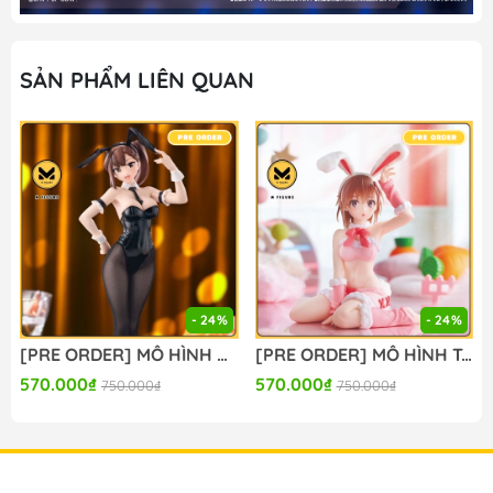
SẢN PHẨM LIÊN QUAN
- 24%
- 24%
[PRE ORDER] MÔ HÌNH Seitokai ni mo Ana wa Aru! - Kotobuki Hisako - BiCute Bunnies (FuRyu) FIGURE CHÍNH HÃNG
[PRE ORDER] MÔ HÌNH To Aru Kagaku no Railgun - Misaka Mikoto - Moflock - Fluffy Bunny Ver. (Taito) FIGURE CHÍNH HÃNG
570.000₫
570.000₫
750.000₫
750.000₫