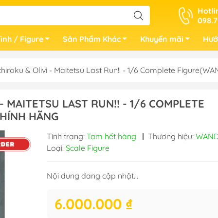
Hotli
098.7
ình / Figure
Sản Phẩm Khác
Khuyến mãi
Hướ
iroku & Olivi - Maitetsu Last Run!! - 1/6 Complete Figur
- MAITETSU LAST RUN!! - 1/6 COMPLETE
CHÍNH HÃNG
Tình trạng:
Tạm hết hàng
|
Thương hiệu:
WAND
Loại:
Scale Figure
Nội dung đang cập nhật...
6.000.000 ₫