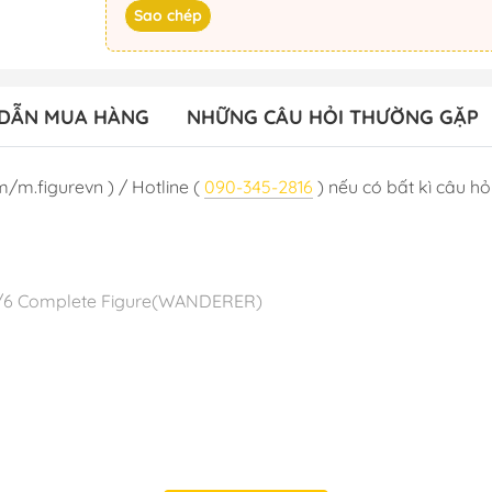
Sao chép
DẪN MUA HÀNG
NHỮNG CÂU HỎI THƯỜNG GẶP
m/m.figurevn ) / Hotline (
090-345-2816
) nếu có bất kì câu hỏi
 - 1/6 Complete Figure(WANDERER)
 T7/2024