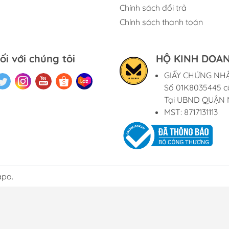
Chính sách đổi trả
Chính sách thanh toán
ối với chúng tôi
HỘ KINH DOAN
GIẤY CHỨNG NH
Số 01K8035445 c
Tại UBND QUẬN 
MST: 8717131113
apo.