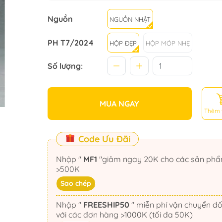
Nguồn
NGUỒN NHẬT
PH T7/2024
HỘP ĐẸP
HỘP MÓP NHẸ
Số lượng:
MUA NGAY
Thêm 
Code Ưu Đãi
Nhập "
MF1
"giảm ngay 20K cho các sản phẩm
>500K
Sao chép
Nhập "
FREESHIP50
" miễn phí vận chuyển đối
với các đơn hàng >1000K (tối đa 50K)