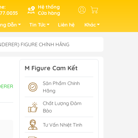
ne:
Hệ thống
77.0035
Cửa hàng
ng Dẫn
Tin Tức
Liên hệ
Khác
e(WANDERER) FIGURE CHÍNH HÃNG
M Figure Cam Kết
Sản Phẩm Chính
ERER
Hãng
Chất Lượng Đảm
Bảo
Tư Vấn Nhiệt Tình