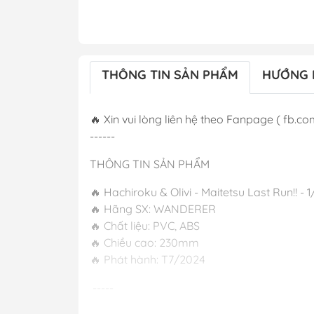
THÔNG TIN SẢN PHẨM
HƯỚNG 
🔥 Xin vui lòng liên hệ theo Fanpage ( fb.co
------
THÔNG TIN SẢN PHẨM
🔥 Hachiroku & Olivi - Maitetsu Last Run!!
🔥 Hãng SX: WANDERER
🔥 Chất liệu: PVC, ABS
🔥 Chiều cao: 230mm
🔥 Phát hành:
-----