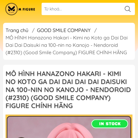
Trang chủ
/
GOOD SMILE COMPANY
/
MÔ HÌNH Hanazono Hakari - Kimi no Koto ga Dai Dai
Dai Dai Daisuki na 100-nin no Kanojo - Nendoroid
(#2310) (Good Smile Company) FIGURE CHÍNH HÃNG
MÔ HÌNH HANAZONO HAKARI - KIMI
NO KOTO GA DAI DAI DAI DAI DAISUKI
NA 100-NIN NO KANOJO - NENDOROID
(#2310) (GOOD SMILE COMPANY)
FIGURE CHÍNH HÃNG