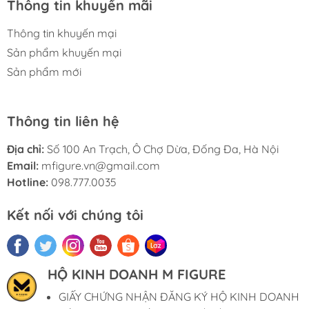
Thông tin khuyến mãi
Thông tin khuyến mại
Sản phẩm khuyến mại
Sản phẩm mới
Thông tin liên hệ
Địa chỉ:
Số 100 An Trạch, Ô Chợ Dừa, Đống Đa, Hà Nội
Email:
mfigure.vn@gmail.com
Hotline:
098.777.0035
Kết nối với chúng tôi
HỘ KINH DOANH M FIGURE
GIẤY CHỨNG NHẬN ĐĂNG KÝ HỘ KINH DOANH