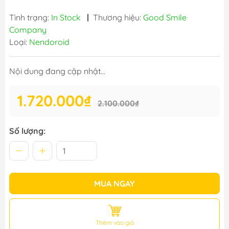
Tình trạng:
In Stock
|
Thương hiệu:
Good Smile
Company
Loại:
Nendoroid
Nội dung đang cập nhật...
1.720.000₫
2.100.000₫
Số lượng:
MUA NGAY
Thêm vào giỏ