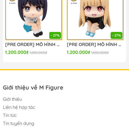
#figure #mo_hinh #mo_hinh_nhan_vat
#mo_hinh_anime #anime_figure #figure
#mo_hinh_chinh_hang #mo_hinh_figure
#figure_chinh_hang #mo_hinh_tinh #nendoroid
#gameprize #scalefigure
- 27%
- 27%
-----
[PRE ORDER] MÔ HÌNH Chou Kaguya-hime! - Sakayori Iroha - Look Up (MegaHouse) FIGURE CHÍNH HÃNG
[PRE ORDER] MÔ HÌNH Chou Kaguya-hime! - Kaguya - Look Up (MegaHouse) FIGURE CHÍNH HÃNG
1.200.000₫
1.200.000₫
1.650.000₫
1.650.000₫
Giới thiệu về M Figure
Giới thiệu
Liên hệ hợp tác
Tin tức
Tin tuyển dụng