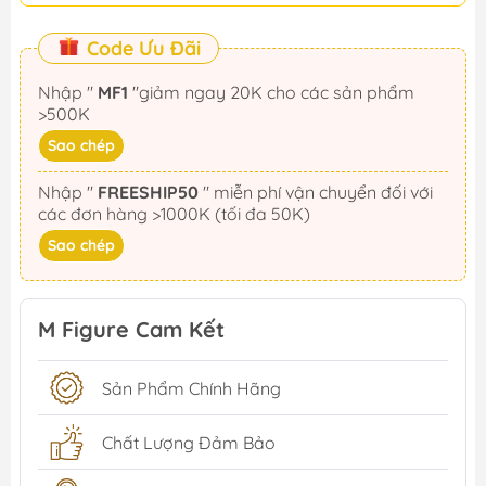
Code Ưu Đãi
Nhập "
MF1
"giảm ngay 20K cho các sản phẩm
>500K
Sao chép
Nhập "
FREESHIP50
" miễn phí vận chuyển đối với
các đơn hàng >1000K (tối đa 50K)
Sao chép
M Figure Cam Kết
Sản Phẩm Chính Hãng
Chất Lượng Đảm Bảo