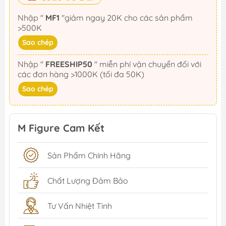
Nhập "
MF1
"giảm ngay 20K cho các sản phẩm
>500K
Sao chép
Nhập "
FREESHIP50
" miễn phí vận chuyển đối với
các đơn hàng >1000K (tối đa 50K)
Sao chép
M Figure Cam Kết
Sản Phẩm Chính Hãng
Chất Lượng Đảm Bảo
Tư Vấn Nhiệt Tình