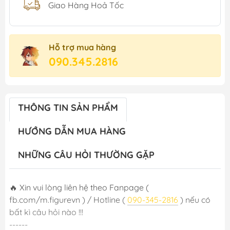
Giao Hàng Hoả Tốc
Hỗ trợ mua hàng
090.345.2816
THÔNG TIN SẢN PHẨM
HƯỚNG DẪN MUA HÀNG
NHỮNG CÂU HỎI THƯỜNG GẶP
🔥 Xin vui lòng liên hệ theo Fanpage (
fb.com/m.figurevn ) / Hotline (
090-345-2816
) nếu có
bất kì câu hỏi nào !!!
------