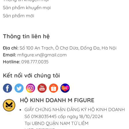
Sản phẩm khuyến mại
Sản phẩm mới
Thông tin liên hệ
Địa chỉ:
Số 100 An Trạch, Ô Chợ Dừa, Đống Đa, Hà Nội
Email:
mfigure.vn@gmail.com
Hotline:
098.777.0035
Kết nối với chúng tôi
HỘ KINH DOANH M FIGURE
GIẤY CHỨNG NHẬN ĐĂNG KÝ HỘ KINH DOANH
Số 01K8035445 cấp ngày 18/10/2024
Tại UBND QUẬN NAM TỪ LIÊM