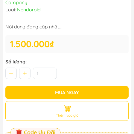
Company
Loại:
Nendoroid
Nội dung đang cập nhật...
1.500.000₫
Số lượng:
MUA NGAY
Thêm vào giỏ
Code Ưu Đãi