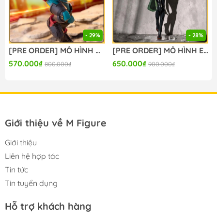
#mo_hinh_anime #anime_figure #figure
#mo_hinh_chinh_hang #mo_hinh_figure
#figure_chinh_hang #mo_hinh_tinh #nendoroid
- 29%
- 28%
#gameprize #scalefigure
[PRE ORDER] MÔ HÌNH Boku no Hero Academia The Movie: You're Next - Midoriya Izuku (FuRyu) FIGURE CHÍNH HÃNG
[PRE ORDER] MÔ HÌNH Evangelion Shin Gekijouban - Ayanami Rei (Tentative Name) - Figurizm Alpha - Plugsuit Ver. (Sega Fave) FIGURE CHÍNH HÃNG
----
570.000₫
650.000₫
800.000₫
900.000₫
Giới thiệu về M Figure
Giới thiệu
Liên hệ hợp tác
Tin tức
Tin tuyển dụng
Hỗ trợ khách hàng