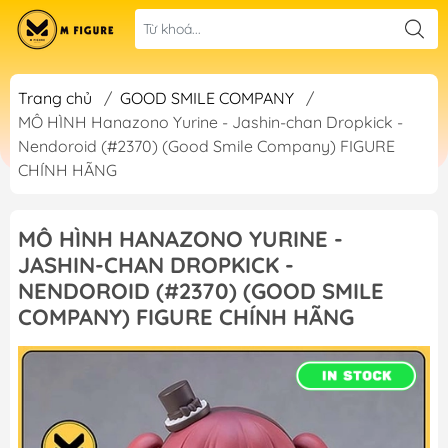
Trang chủ
/
GOOD SMILE COMPANY
/
MÔ HÌNH Hanazono Yurine - Jashin-chan Dropkick -
Nendoroid (#2370) (Good Smile Company) FIGURE
CHÍNH HÃNG
MÔ HÌNH HANAZONO YURINE -
JASHIN-CHAN DROPKICK -
NENDOROID (#2370) (GOOD SMILE
COMPANY) FIGURE CHÍNH HÃNG